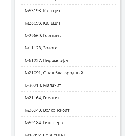
№53193, Кальцит
№28693, Кальцит
№29669, Горный ...
№11128, Золото
№61237, Пироморфит
№21091, Опал благородный
№30213, Малахит
№21164, Гематит
№36943, Волконскоит
№59184, Гипс,сера
№46492, Серпентин