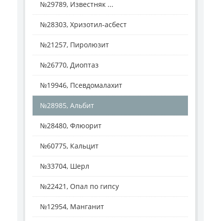
№29789, Известняк ...
№28303, Хризотил-асбест
№21257, Пиролюзит
№26770, Диоптаз
№19946, Псевдомалахит
№28985, Альбит
№28480, Флюорит
№60775, Кальцит
№33704, Шерл
№22421, Опал по гипсу
№12954, Манганит