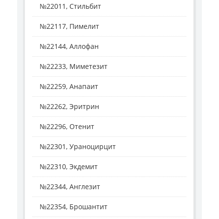
№22011, Стильбит
№22117, Пимелит
№22144, Аллофан
№22233, Миметезит
№22259, Анапаит
№22262, Эритрин
№22296, Отенит
№22301, Ураноцирцит
№22310, Экдемит
№22344, Англезит
№22354, Брошантит