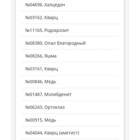
№04696, Халцедон
№03162, Кварц
№11165, Родохрозит
№08380, Опал благородный
№08266, Яшма
№03161, Кварц
№00846, Медь
№01487, Молибденит
№06243, Ортоклаз
№00915, Медь
№04044, Кварц (аметист)