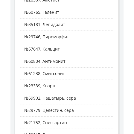
№60765, Галенит
№35181, Лепидолит
№29746, Пироморфит
№57647, Кальцит
№60804, Антимонит
№61238, Смитсонит
№23339, Кварц
№59902, Нашатырь, сера
№29779, Целестин, сера
№21752, Спессартин