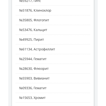
№59217, Гипс
№51876, Клинохлор
№35805, Флогопит
№53476, Кальцит
№49925, Пирит
№61134, Астрофиллит
№25944, Гематит
№28630, Флюорит
№55903, Вивианит
№09336, Гематит
№15653, Хромит