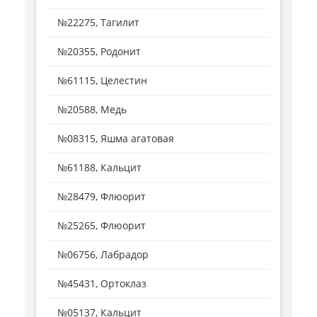
№22275, Тагилит
№20355, Родонит
№61115, Целестин
№20588, Медь
№08315, Яшма агатовая
№61188, Кальцит
№28479, Флюорит
№25265, Флюорит
№06756, Лабрадор
№45431, Ортоклаз
№05137, Кальцит