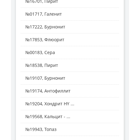
№16701, Пирит
№01717, Галенит
№17222, Бурнонит
№17853, Флюорит
№00183, Сера
№18538, Пирит
№19107, Бурнонит
№19174, Антофиллит
№19204, Хондрит HY ...
№19568, Кальцит - ...
№19943, Топаз