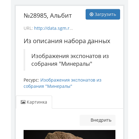
№28985, Альбит
Загрузить
URL:
http://data.sgm.ru/dataset/17744eed-27fa-4a9a-bc72-4e657fa570af/resource/36518ca2-caec-43c3-9c90-6ea44c7fdf32/download/mineral_28985.jpg
Из описания набора данных
Изображения экспонатов из
собрания "Минералы"
Ресурс:
Изображения экспонатов из
собрания "Минералы"
Картинка
Внедрить