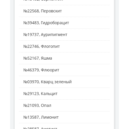
№22568, Перовскит
№39483, Гидроборацит
№19737, Аурипигмент
№22746, Флогопит
№52167, Яшма
№46379, Флюорит
№03970, Кварц зеленый
№29123, Кальцит
№21093, Опал
№13587, Лимонит
№28587, Аметист