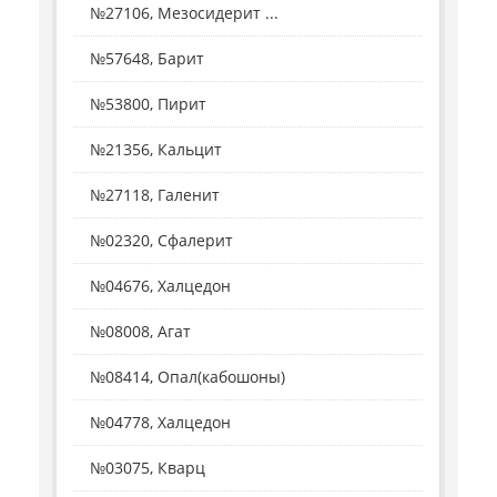
№27106, Мезосидерит ...
№57648, Барит
№53800, Пирит
№21356, Кальцит
№27118, Галенит
№02320, Сфалерит
№04676, Халцедон
№08008, Агат
№08414, Опал(кабошоны)
№04778, Халцедон
№03075, Кварц