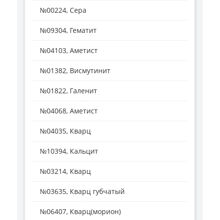
№00224, Сера
№09304, Гематит
№04103, Аметист
№01382, Висмутинит
№01822, Галенит
№04068, Аметист
№04035, Кварц
№10394, Кальцит
№03214, Кварц
№03635, Кварц губчатый
№06407, Кварц(морион)