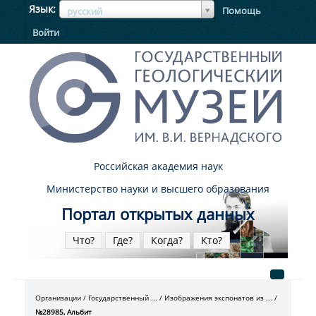
ЯзыкЯзык
Язык
Помощь
русский
Войти
Российская академия наук
Министерство науки и высшего образования
Портал открытых данных
Что?
Где?
Когда?
Кто?
Организации
Государственный ...
Изображения экспонатов из ...
№28985, Альбит