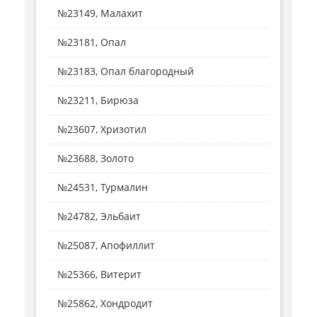
№23149, Малахит
№23181, Опал
№23183, Опал благородный
№23211, Бирюза
№23607, Хризотил
№23688, Золото
№24531, Турмалин
№24782, Эльбаит
№25087, Апофиллит
№25366, Витерит
№25862, Хондродит