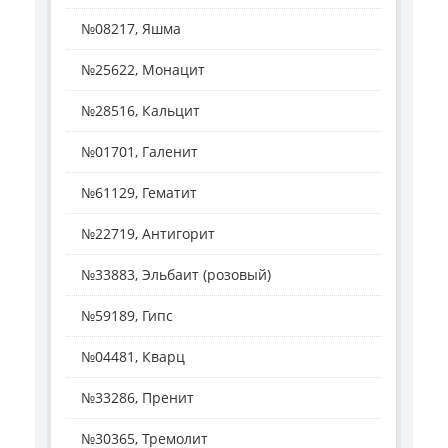
№08217, Яшма
№25622, Монацит
№28516, Кальцит
№01701, Галенит
№61129, Гематит
№22719, Антигорит
№33883, Эльбаит (розовый)
№59189, Гипс
№04481, Кварц
№33286, Пренит
№30365, Тремолит