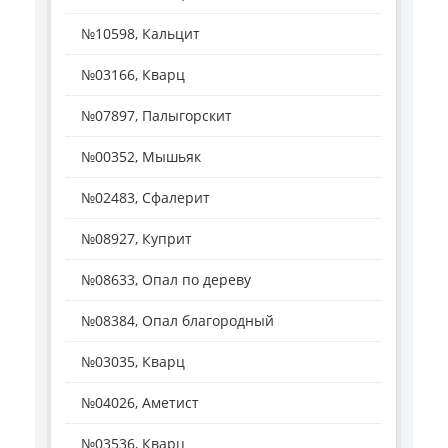
№10598, Кальцит
№03166, Кварц
№07897, Палыгорскит
№00352, Мышьяк
№02483, Сфалерит
№08927, Куприт
№08633, Опал по дереву
№08384, Опал благородный
№03035, Кварц
№04026, Аметист
№03536, Кварц