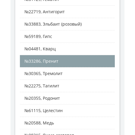
№22719, Антигорит
№33883, Эльбаит (розовый)
№59189, Гипс
№04481, Кварц
№33286, Пренит
№30365, Тремолит
№22275, Тагилит
№20355, Родонит
№61115, Целестин
№20588, Медь