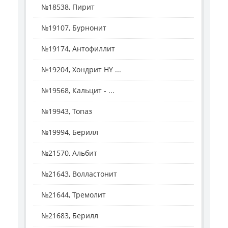
№18538, Пирит
№19107, Бурнонит
№19174, Антофиллит
№19204, Хондрит HY ...
№19568, Кальцит - ...
№19943, Топаз
№19994, Берилл
№21570, Альбит
№21643, Волластонит
№21644, Тремолит
№21683, Берилл