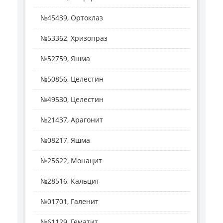
№45439, Ортоклаз
№53362, Хризопраз
№52759, Яшма
№50856, Целестин
№49530, Целестин
№21437, Арагонит
№08217, Яшма
№25622, Монацит
№28516, Кальцит
№01701, Галенит
№61129, Гематит