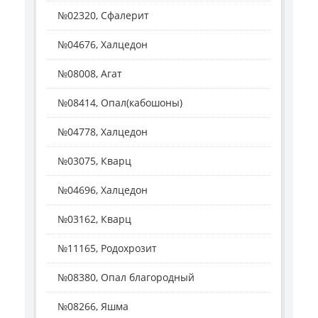
№02320, Сфалерит
№04676, Халцедон
№08008, Агат
№08414, Опал(кабошоны)
№04778, Халцедон
№03075, Кварц
№04696, Халцедон
№03162, Кварц
№11165, Родохрозит
№08380, Опал благородный
№08266, Яшма