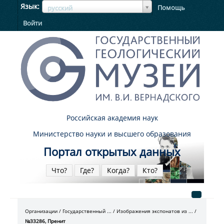
ЯзыкЯзык
Язык
Помощь
русский
Войти
Российская академия наук
Министерство науки и высшего образования
Портал открытых данных
Что?
Где?
Когда?
Кто?
Организации
Государственный ...
Изображения экспонатов из ...
№33286, Пренит