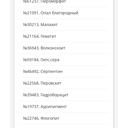
№61237, Пироморфит
№21091, Опал благородный
№30213, Малахит
№21164, Гематит
№36943, Волконскоит
№59184, Гипс,сера
№46492, Серпентин
№22568, Перовскит
№39483, Гидроборацит
№19737, Аурипигмент
№22746, Флогопит