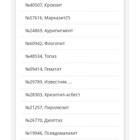
№40507, Крокоит
№57616, Марказит(?)
№24869, Аурипигмент
№60942, Флогопит
№48534, Топаз
№09414, Гематит
№29789, Известняк ...
№28303, Хризотил-асбест
№21257, Пиролюзит
№26770, Диоптаз
№19946, Псевдомалахит