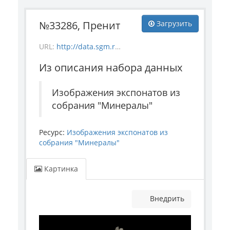
№33286, Пренит
Загрузить
URL:
http://data.sgm.ru/dataset/17744eed-27fa-4a9a-bc72-4e657fa570af/resource/7220aa91-8a01-4720-99e6-630d703dccf3/download/mineral_33286.jpg
Из описания набора данных
Изображения экспонатов из
собрания "Минералы"
Ресурс:
Изображения экспонатов из
собрания "Минералы"
Картинка
Внедрить