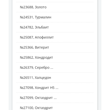
№23688, Золото
№24531, Турмалин
№24782, Эльбаит
№25087, Апофиллит
№25366, Витерит
№25862, Хондродит
№26379, Серебро ...
№26511, Халцедон
№27098, Хондрит H5 ...
№27099, Октаэдрит ...
№27100, Октаэдрит