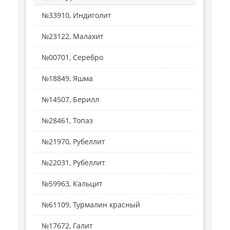
№33910, Индиголит
№23122, Малахит
№00701, Серебро
№18849, Яшма
№14507, Берилл
№28461, Топаз
№21970, Рубеллит
№22031, Рубеллит
№59963, Кальцит
№61109, Турмалин красный
№17672, Галит