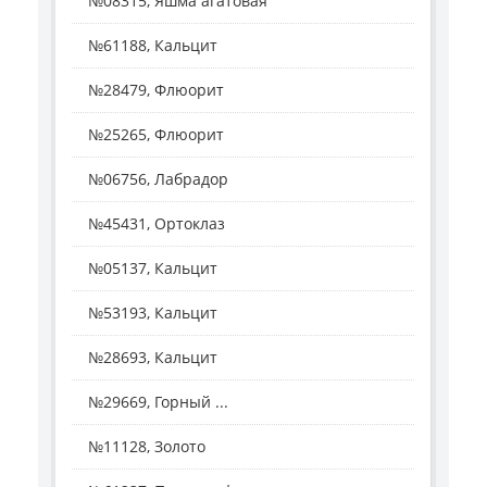
№08315, Яшма агатовая
№61188, Кальцит
№28479, Флюорит
№25265, Флюорит
№06756, Лабрадор
№45431, Ортоклаз
№05137, Кальцит
№53193, Кальцит
№28693, Кальцит
№29669, Горный ...
№11128, Золото