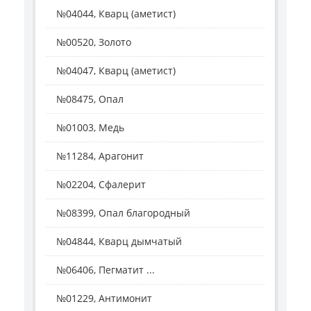
№04044, Кварц (аметист)
№00520, Золото
№04047, Кварц (аметист)
№08475, Опал
№01003, Медь
№11284, Арагонит
№02204, Сфалерит
№08399, Опал благородный
№04844, Кварц дымчатый
№06406, Пегматит ...
№01229, Антимонит