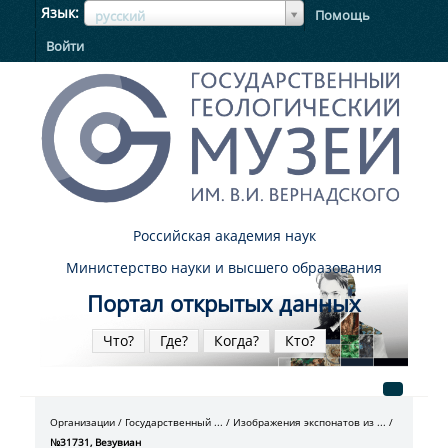
ЯзыкЯзык
Язык
Помощь
русский
Войти
Российская академия наук
Министерство науки и высшего образования
Портал открытых данных
Что?
Где?
Когда?
Кто?
Организации
Государственный ...
Изображения экспонатов из ...
№31731, Везувиан