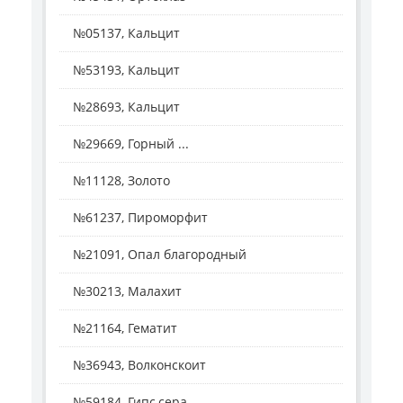
№05137, Кальцит
№53193, Кальцит
№28693, Кальцит
№29669, Горный ...
№11128, Золото
№61237, Пироморфит
№21091, Опал благородный
№30213, Малахит
№21164, Гематит
№36943, Волконскоит
№59184, Гипс,сера