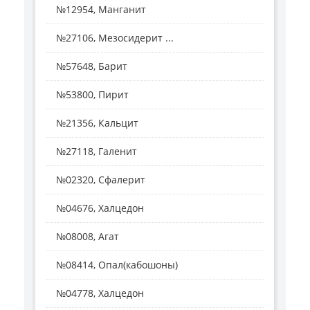
№12954, Манганит
№27106, Мезосидерит ...
№57648, Барит
№53800, Пирит
№21356, Кальцит
№27118, Галенит
№02320, Сфалерит
№04676, Халцедон
№08008, Агат
№08414, Опал(кабошоны)
№04778, Халцедон