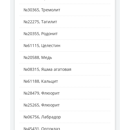
№30365, Тремолит
№22275, Тагилит
№20355, Родонит
№61115, Целестин
№20588, Медь
№08315, Яшма агатовая
№61188, Кальцит
№28479, Флюорит
№25265, Флюорит
№06756, Лабрадор
№45431, Ортоклаз