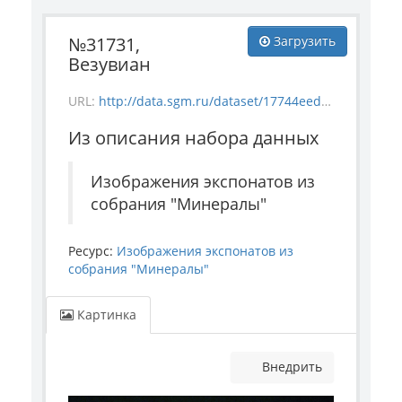
№31731,
Загрузить
Везувиан
URL:
http://data.sgm.ru/dataset/17744eed-27fa-4a9a-bc72-4e657fa570af/resource/6432eb99-3bdf-43fe-ba04-537a09eb9cbd/download/mineral_31731.jpg
Из описания набора данных
Изображения экспонатов из
собрания "Минералы"
Ресурс:
Изображения экспонатов из
собрания "Минералы"
Картинка
Внедрить