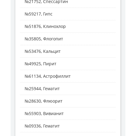
№21752, Спессартин
№59217, Гипс
№51876, Клинохлор
№35805, Флогопит
№53476, Кальцит
№49925, Пирит
№61134, Астрофиллит
№25944, Гематит
№28630, Флюорит
№55903, Вивианит
№09336, Гематит