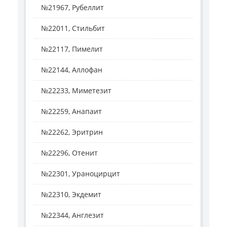
№21967, Рубеллит
№22011, Стильбит
№22117, Пимелит
№22144, Аллофан
№22233, Миметезит
№22259, Анапаит
№22262, Эритрин
№22296, Отенит
№22301, Ураноцирцит
№22310, Экдемит
№22344, Англезит