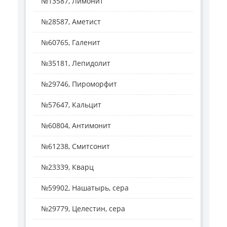
№13587, Лимонит
№28587, Аметист
№60765, Галенит
№35181, Лепидолит
№29746, Пироморфит
№57647, Кальцит
№60804, Антимонит
№61238, Смитсонит
№23339, Кварц
№59902, Нашатырь, сера
№29779, Целестин, сера