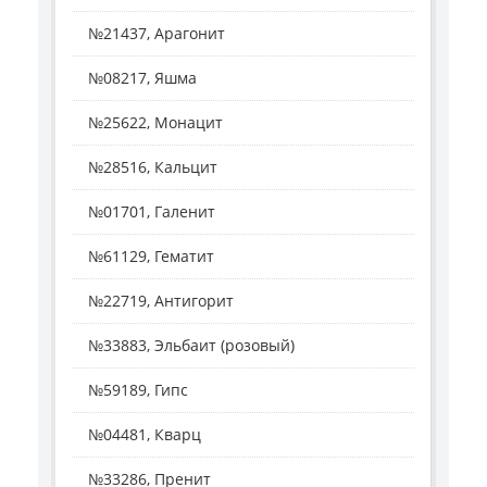
№21437, Арагонит
№08217, Яшма
№25622, Монацит
№28516, Кальцит
№01701, Галенит
№61129, Гематит
№22719, Антигорит
№33883, Эльбаит (розовый)
№59189, Гипс
№04481, Кварц
№33286, Пренит