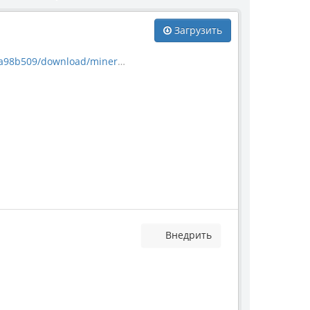
Загрузить
download/mineral_53441.jpg
Внедрить