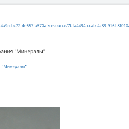
a9a-bc72-4e657fa570af/resource/7bfa4494-ccab-4c39-916f-8f010a98b509/
рания "Минералы"
я "Минералы"