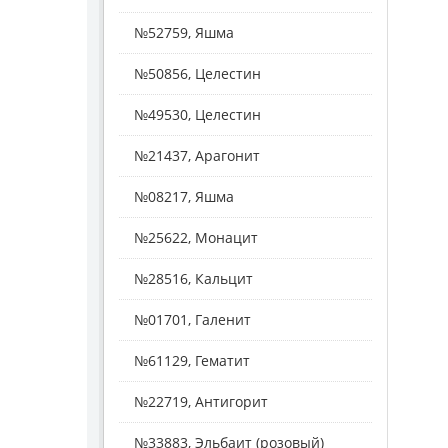
№52759, Яшма
№50856, Целестин
№49530, Целестин
№21437, Арагонит
№08217, Яшма
№25622, Монацит
№28516, Кальцит
№01701, Галенит
№61129, Гематит
№22719, Антигорит
№33883, Эльбаит (розовый)