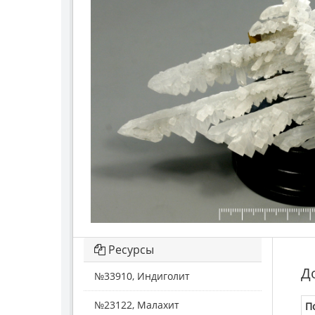
Ресурсы
Д
№33910, Индиголит
№23122, Малахит
П