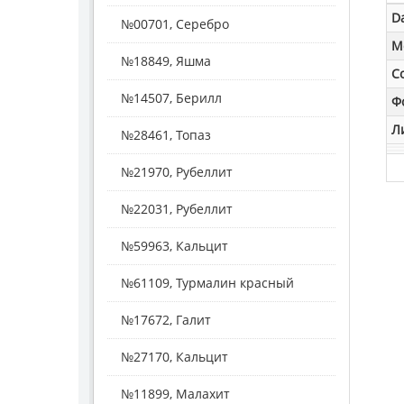
D
№00701, Серебро
M
№18849, Яшма
С
№14507, Берилл
Ф
Л
№28461, Топаз
№21970, Рубеллит
№22031, Рубеллит
№59963, Кальцит
№61109, Турмалин красный
№17672, Галит
№27170, Кальцит
№11899, Малахит