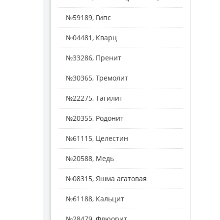
№59189, Гипс
№04481, Кварц
№33286, Пренит
№30365, Тремолит
№22275, Тагилит
№20355, Родонит
№61115, Целестин
№20588, Медь
№08315, Яшма агатовая
№61188, Кальцит
№28479, Флюорит