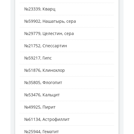
№23339, Кварц
№59902, Нашатырь, сера
№29779, Целестин, сера
№21752, Спессартин
№59217, Гипс
№51876, Клинохлор
№35805, Флогопит
№53476, Кальцит
№49925, Пирит
№61134, Астрофиллит
№25944, Гематит