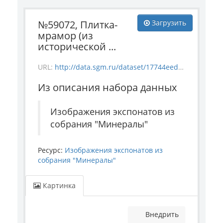
№59072, Плитка-
Загрузить
мрамор (из
исторической ...
URL:
http://data.sgm.ru/dataset/17744eed-27fa-4a9a-bc72-4e657fa570af/resource/e1d86f69-3f88-4f53-a7a3-6f61f7e0e723/download/1-958-59072.jpg
Из описания набора данных
Изображения экспонатов из
собрания "Минералы"
Ресурс:
Изображения экспонатов из
собрания "Минералы"
Картинка
Внедрить