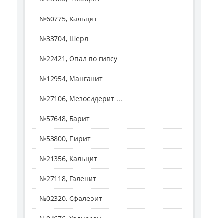
№60775, Кальцит
№33704, Шерл
№22421, Опал по гипсу
№12954, Манганит
№27106, Мезосидерит ...
№57648, Барит
№53800, Пирит
№21356, Кальцит
№27118, Галенит
№02320, Сфалерит