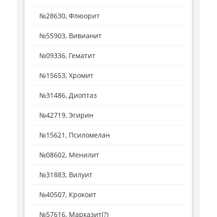
№28630, Флюорит
№55903, Вивианит
№09336, Гематит
№15653, Хромит
№31486, Диоптаз
№42719, Эгирин
№15621, Псиломелан
№08602, Менилит
№31883, Вилуит
№40507, Крокоит
№57616, Марказит(?)