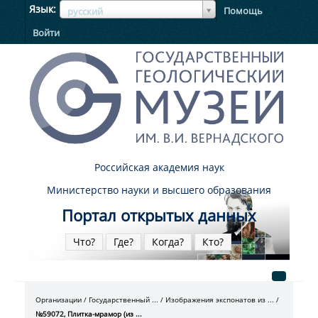
ЯзыкЯзык
Язык
Помощь
русский
Войти
Российская академия наук
Министерство науки и высшего образования
Портал открытых данных
Что?
Где?
Когда?
Кто?
Организации
Государственный ...
Изображения экспонатов из ...
№59072, Плитка-мрамор (из ...