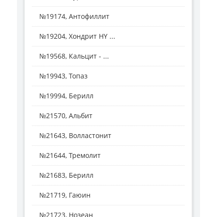
№19174, Антофиллит
№19204, Хондрит HY ...
№19568, Кальцит - ...
№19943, Топаз
№19994, Берилл
№21570, Альбит
№21643, Волластонит
№21644, Тремолит
№21683, Берилл
№21719, Гаюин
№21723, Нозеан