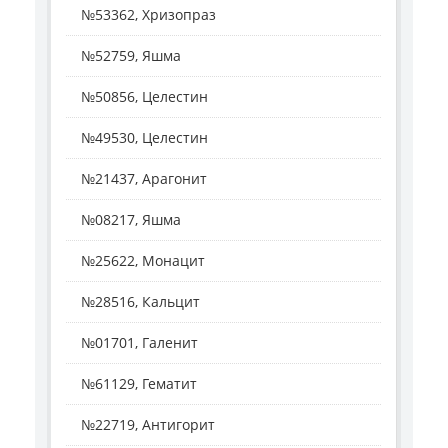
№53362, Хризопраз
№52759, Яшма
№50856, Целестин
№49530, Целестин
№21437, Арагонит
№08217, Яшма
№25622, Монацит
№28516, Кальцит
№01701, Галенит
№61129, Гематит
№22719, Антигорит