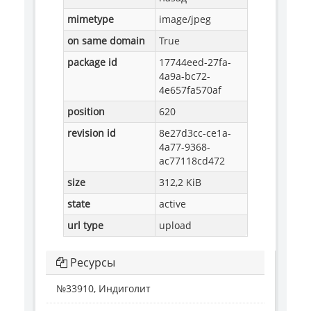
mimetype
image/jpeg
on same domain
True
package id
17744eed-27fa-
4a9a-bc72-
4e657fa570af
position
620
revision id
8e27d3cc-ce1a-
4a77-9368-
ac77118cd472
size
312,2 KiB
state
active
url type
upload
Ресурсы
№33910, Индиголит