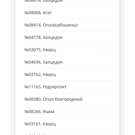
№04676, Халцедон
№08008, Агат
№08414, Опал(кабошоны)
№04778, Халцедон
№03075, Кварц
№04696, Халцедон
№03162, Кварц
№11165, Родохрозит
№08380, Опал благородный
№08266, Яшма
№03161, Кварц