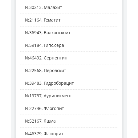
№30213, Малахит
№21164, Гематит
№36943, Волконскоит
№59184, Гипс,сера
№46492, Серпентин
№22568, Перовскит
№39483, Гидроборацит
№19737, Аурипигмент
№22746, Флогопит
№52167, Яшма
№46379, Флюорит