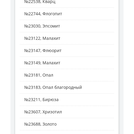
№22538, Кварц
№22744, Флогопит
№23030, Эпсомит
№23122, Малахит
№23147, Флюорит
№23149, Малахит
№23181, Опал
№23183, Опал благородный
№23211, Бирюза
№23607, Хризотил
№23688, Золото