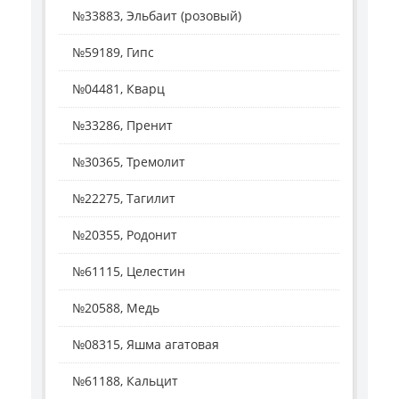
№33883, Эльбаит (розовый)
№59189, Гипс
№04481, Кварц
№33286, Пренит
№30365, Тремолит
№22275, Тагилит
№20355, Родонит
№61115, Целестин
№20588, Медь
№08315, Яшма агатовая
№61188, Кальцит