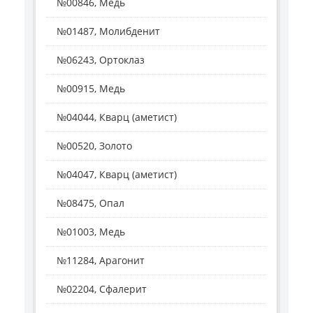
№00846, Медь
№01487, Молибденит
№06243, Ортоклаз
№00915, Медь
№04044, Кварц (аметист)
№00520, Золото
№04047, Кварц (аметист)
№08475, Опал
№01003, Медь
№11284, Арагонит
№02204, Сфалерит