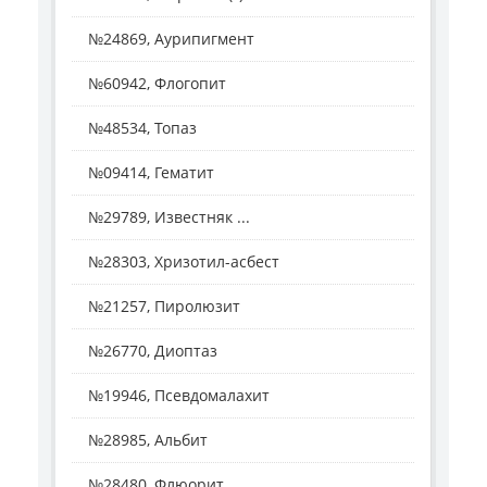
№24869, Аурипигмент
№60942, Флогопит
№48534, Топаз
№09414, Гематит
№29789, Известняк ...
№28303, Хризотил-асбест
№21257, Пиролюзит
№26770, Диоптаз
№19946, Псевдомалахит
№28985, Альбит
№28480, Флюорит