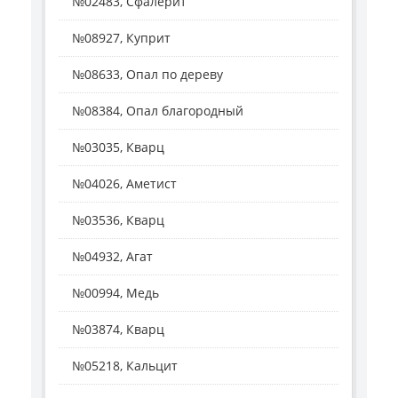
№02483, Сфалерит
№08927, Куприт
№08633, Опал по дереву
№08384, Опал благородный
№03035, Кварц
№04026, Аметист
№03536, Кварц
№04932, Агат
№00994, Медь
№03874, Кварц
№05218, Кальцит