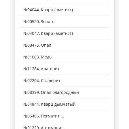
№04044, Кварц (аметист)
№00520, Золото
№04047, Кварц (аметист)
№08475, Опал
№01003, Медь
№11284, Арагонит
№02204, Сфалерит
№08399, Опал благородный
№04844, Кварц дымчатый
№06406, Пегматит ...
№01229, Антимонит