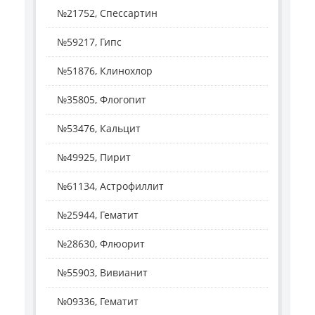
№21752, Спессартин
№59217, Гипс
№51876, Клинохлор
№35805, Флогопит
№53476, Кальцит
№49925, Пирит
№61134, Астрофиллит
№25944, Гематит
№28630, Флюорит
№55903, Вивианит
№09336, Гематит