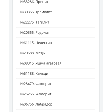
№33286, Пренит
№30365, Тремолит
№22275, Тагилит
№20355, Родонит
№61115, Целестин
№20588, Медь
№08315, Яшма агатовая
№61188, Кальцит
№28479, Флюорит
№25265, Флюорит
№06756, Лабрадор