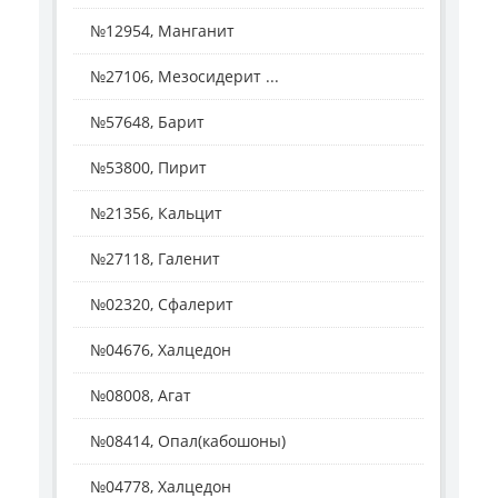
№12954, Манганит
№27106, Мезосидерит ...
№57648, Барит
№53800, Пирит
№21356, Кальцит
№27118, Галенит
№02320, Сфалерит
№04676, Халцедон
№08008, Агат
№08414, Опал(кабошоны)
№04778, Халцедон