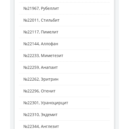
№21967, Рубеллит
№22011, Стильбит
№22117, Пимелит
№22144, Аллофан
№22233, Миметезит
№22259, Анапаит
№22262, Эритрин
№22296, Отенит
№22301, Ураноцирцит
№22310, Экдемит
№22344, Англезит