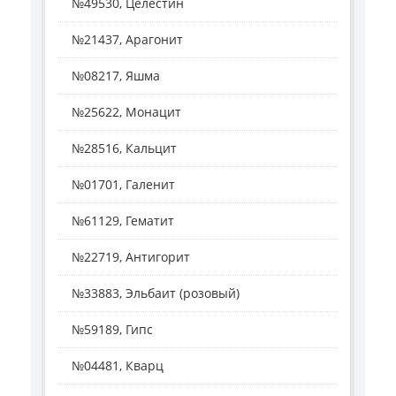
№49530, Целестин
№21437, Арагонит
№08217, Яшма
№25622, Монацит
№28516, Кальцит
№01701, Галенит
№61129, Гематит
№22719, Антигорит
№33883, Эльбаит (розовый)
№59189, Гипс
№04481, Кварц