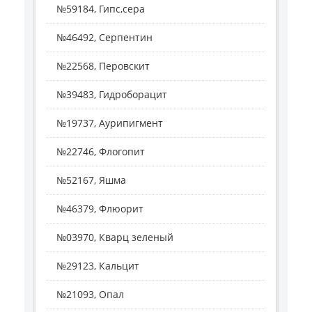
№59184, Гипс,сера
№46492, Серпентин
№22568, Перовскит
№39483, Гидроборацит
№19737, Аурипигмент
№22746, Флогопит
№52167, Яшма
№46379, Флюорит
№03970, Кварц зеленый
№29123, Кальцит
№21093, Опал