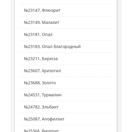
№23147, Флюорит
№23149, Малахит
№23181, Опал
№23183, Опал благородный
№23211, Бирюза
№23607, Хризотил
№23688, Золото
№24531, Турмалин
№24782, Эльбаит
№25087, Апофиллит
№25366, Витерит