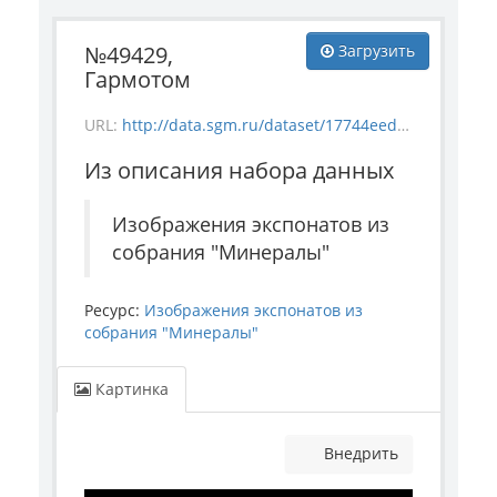
№49429,
Загрузить
Гармотом
URL:
http://data.sgm.ru/dataset/17744eed-27fa-4a9a-bc72-4e657fa570af/resource/f09ef29b-daa2-47ff-a82b-3f2b340c5b79/download/mineral_49429.jpg
Из описания набора данных
Изображения экспонатов из
собрания "Минералы"
Ресурс:
Изображения экспонатов из
собрания "Минералы"
Картинка
Внедрить