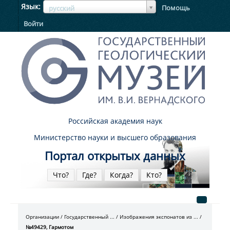
ЯзыкЯзык
Язык
Помощь
русский
Войти
Российская академия наук
Министерство науки и высшего образования
Портал открытых данных
Что?
Где?
Когда?
Кто?
Организации
Государственный ...
Изображения экспонатов из ...
№49429, Гармотом