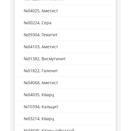
№04025, Аметист
№00224, Сера
№09304, Гематит
№04103, Аметист
№01382, Висмутинит
№01822, Галенит
№04068, Аметист
№04035, Кварц
№10394, Кальцит
№03214, Кварц
№03635, Кварц губчатый