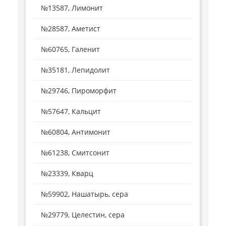
№13587, Лимонит
№28587, Аметист
№60765, Галенит
№35181, Лепидолит
№29746, Пироморфит
№57647, Кальцит
№60804, Антимонит
№61238, Смитсонит
№23339, Кварц
№59902, Нашатырь, сера
№29779, Целестин, сера