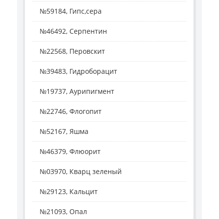
№59184, Гипс,сера
№46492, Серпентин
№22568, Перовскит
№39483, Гидроборацит
№19737, Аурипигмент
№22746, Флогопит
№52167, Яшма
№46379, Флюорит
№03970, Кварц зеленый
№29123, Кальцит
№21093, Опал