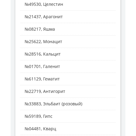
№49530, Целестин
№21437, Арагонит
№08217, Яшма
№25622, Монацит
№28516, Кальцит
№01701, Галенит
№61129, Гематит
№22719, Антигорит
№33883, Эльбаит (розовый)
№59189, Гипс
№04481, Кварц