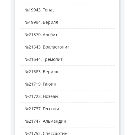
№19943, Топаз
№19994, Берилл
№21570, Альбит
№21643, Волластонит
№21644, Тремолит
№21683, Берилл
№21719, Гаюин
№21723, Нозеан
№21737, Гессонит
№21747, Альмандин
№21752, Спессартин