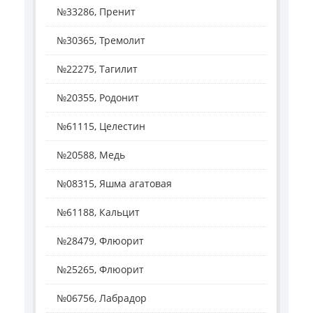
№33286, Пренит
№30365, Тремолит
№22275, Тагилит
№20355, Родонит
№61115, Целестин
№20588, Медь
№08315, Яшма агатовая
№61188, Кальцит
№28479, Флюорит
№25265, Флюорит
№06756, Лабрадор