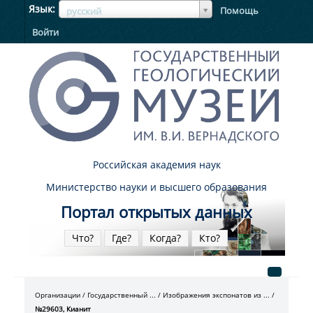
ЯзыкЯзык
Язык
Помощь
русский
Войти
Российская академия наук
Министерство науки и высшего образования
Портал открытых данных
Что?
Где?
Когда?
Кто?
Организации
Государственный ...
Изображения экспонатов из ...
№29603, Кианит