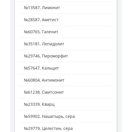
№13587, Лимонит
№28587, Аметист
№60765, Галенит
№35181, Лепидолит
№29746, Пироморфит
№57647, Кальцит
№60804, Антимонит
№61238, Смитсонит
№23339, Кварц
№59902, Нашатырь, сера
№29779, Целестин, сера