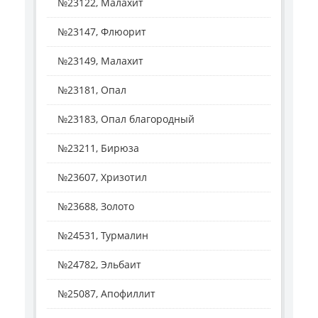
№23122, Малахит
№23147, Флюорит
№23149, Малахит
№23181, Опал
№23183, Опал благородный
№23211, Бирюза
№23607, Хризотил
№23688, Золото
№24531, Турмалин
№24782, Эльбаит
№25087, Апофиллит