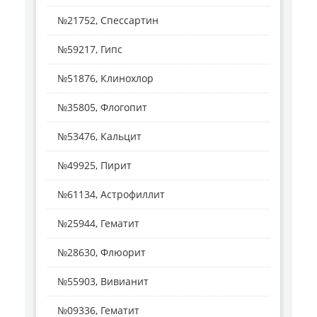
№21752, Спессартин
№59217, Гипс
№51876, Клинохлор
№35805, Флогопит
№53476, Кальцит
№49925, Пирит
№61134, Астрофиллит
№25944, Гематит
№28630, Флюорит
№55903, Вивианит
№09336, Гематит