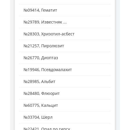
№09414, Гематит
№29789, Известняк ...
№28303, Хризотил-асбест
№21257, Пиролюзит
№26770, Диоптаз
№19946, Псевдомалахит
№28985, Альбит
№28480, Флюорит
№60775, Кальцит
№33704, Шерл
№22421, Опал по гипсу