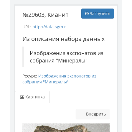
№29603, Кианит
Загрузить
URL:
http://data.sgm.ru/dataset/17744eed-27fa-4a9a-bc72-4e657fa570af/resource/11aab4a1-8f57-4009-8567-5d8d1ce2ad82/download/mineral_29603.jpg
Из описания набора данных
Изображения экспонатов из
собрания "Минералы"
Ресурс:
Изображения экспонатов из
собрания "Минералы"
Картинка
Внедрить