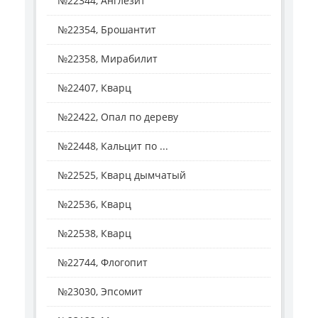
№22344, Англезит
№22354, Брошантит
№22358, Мирабилит
№22407, Кварц
№22422, Опал по дереву
№22448, Кальцит по ...
№22525, Кварц дымчатый
№22536, Кварц
№22538, Кварц
№22744, Флогопит
№23030, Эпсомит