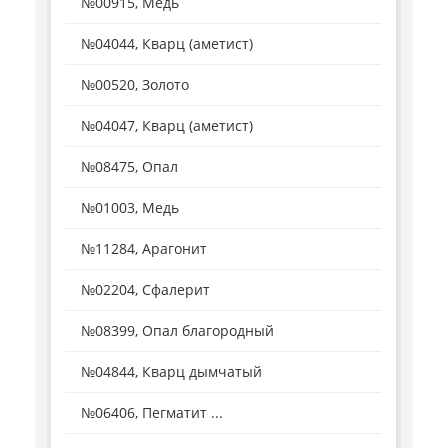
№00915, Медь
№04044, Кварц (аметист)
№00520, Золото
№04047, Кварц (аметист)
№08475, Опал
№01003, Медь
№11284, Арагонит
№02204, Сфалерит
№08399, Опал благородный
№04844, Кварц дымчатый
№06406, Пегматит ...