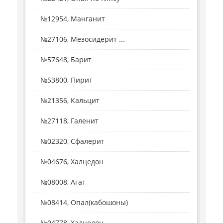
№12954, Манганит
№27106, Мезосидерит ...
№57648, Барит
№53800, Пирит
№21356, Кальцит
№27118, Галенит
№02320, Сфалерит
№04676, Халцедон
№08008, Агат
№08414, Опал(кабошоны)
№04778, Халцедон