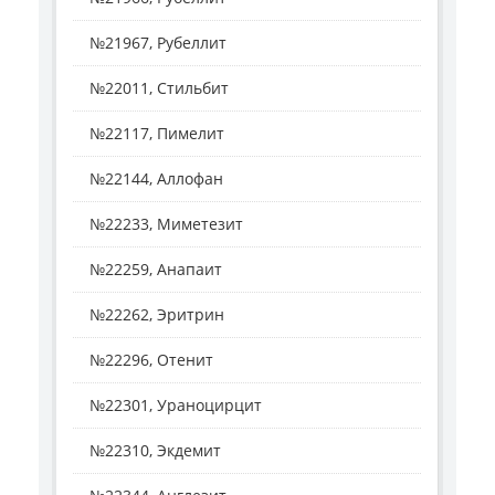
№21967, Рубеллит
№22011, Стильбит
№22117, Пимелит
№22144, Аллофан
№22233, Миметезит
№22259, Анапаит
№22262, Эритрин
№22296, Отенит
№22301, Ураноцирцит
№22310, Экдемит