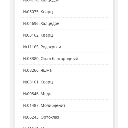
№03075, Кварц
№04696, Халцедон
№03162, Кварц
№11165, Родохрозит
№08380, Опал благородный
№08266, Яшма
№03161, Кварц
№00846, Медь
№01487, Молибденит
№06243, Ортоклаз