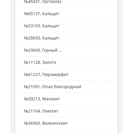
№45431, Ортоклаз
№05137, Кальцит
№53193, Кальцит
№28693, Кальцит
№29669, Горный ...
№11128, Золото
№61237, Пироморфит
№21091, Опал благородный
№30213, Малахит
№21164, Гематит
№36943, Волконскоит