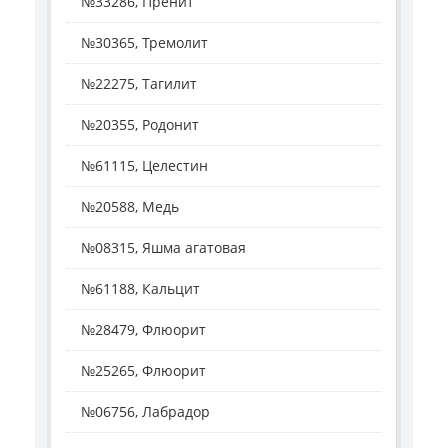
№33286, Пренит
№30365, Тремолит
№22275, Тагилит
№20355, Родонит
№61115, Целестин
№20588, Медь
№08315, Яшма агатовая
№61188, Кальцит
№28479, Флюорит
№25265, Флюорит
№06756, Лабрадор