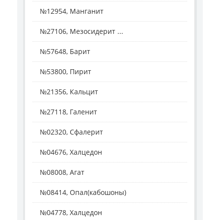
№12954, Манганит
№27106, Мезосидерит ...
№57648, Барит
№53800, Пирит
№21356, Кальцит
№27118, Галенит
№02320, Сфалерит
№04676, Халцедон
№08008, Агат
№08414, Опал(кабошоны)
№04778, Халцедон