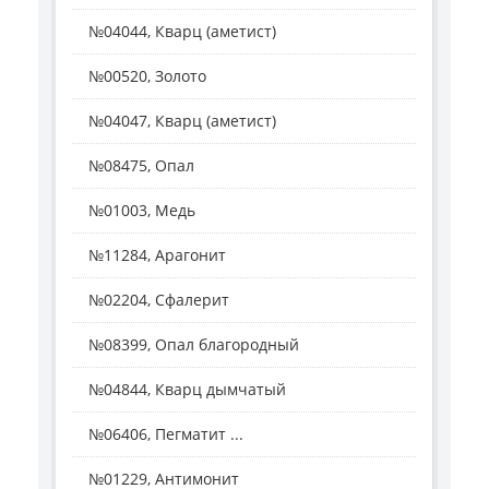
№04044, Кварц (аметист)
№00520, Золото
№04047, Кварц (аметист)
№08475, Опал
№01003, Медь
№11284, Арагонит
№02204, Сфалерит
№08399, Опал благородный
№04844, Кварц дымчатый
№06406, Пегматит ...
№01229, Антимонит