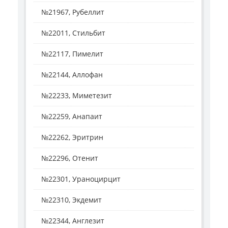
№21967, Рубеллит
№22011, Стильбит
№22117, Пимелит
№22144, Аллофан
№22233, Миметезит
№22259, Анапаит
№22262, Эритрин
№22296, Отенит
№22301, Ураноцирцит
№22310, Экдемит
№22344, Англезит