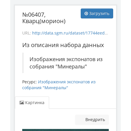
№06407,
Загрузить
Кварц(морион)
URL:
http://data.sgm.ru/dataset/17744eed-27fa-4a9a-bc72-4e657fa570af/resource/10d34d95-cef8-4012-882e-864b281505c4/download/mineral_6407.jpg
Из описания набора данных
Изображения экспонатов из
собрания "Минералы"
Ресурс:
Изображения экспонатов из
собрания "Минералы"
Картинка
Внедрить