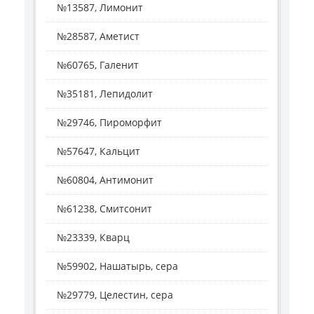
№13587, Лимонит
№28587, Аметист
№60765, Галенит
№35181, Лепидолит
№29746, Пироморфит
№57647, Кальцит
№60804, Антимонит
№61238, Смитсонит
№23339, Кварц
№59902, Нашатырь, сера
№29779, Целестин, сера