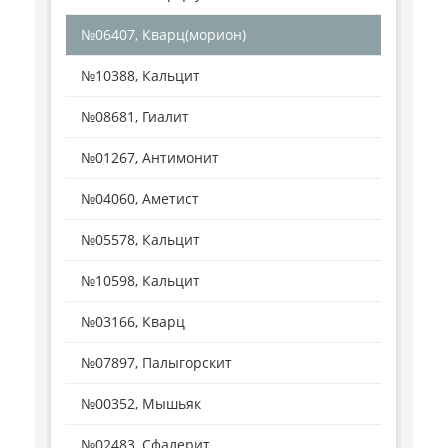
№06407, Кварц(морион)
№10388, Кальцит
№08681, Гиалит
№01267, Антимонит
№04060, Аметист
№05578, Кальцит
№10598, Кальцит
№03166, Кварц
№07897, Палыгорскит
№00352, Мышьяк
№02483, Сфалерит