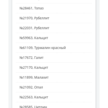
№28461, Топаз
№21970, Рубеллит
№22031, Рубеллит
№59963, Кальцит
№61109, Турмалин красный
№17672, Галит
№27170, Кальцит
№11899, Малахит
№21092, Опал
№22563, Кальцит
№28585, Цитрин