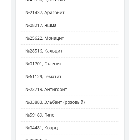
№21437, Арагонит
№08217, Яшма
№25622, Монацит
№28516, Кальцит
№01701, Галенит
№61129, Гематит
№22719, Антигорит
№33883, Эльбаит (розовый)
№59189, Гипс
№04481, Кварц