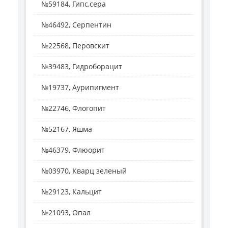
№59184, Гипс,сера
№46492, Серпентин
№22568, Перовскит
№39483, Гидроборацит
№19737, Аурипигмент
№22746, Флогопит
№52167, Яшма
№46379, Флюорит
№03970, Кварц зеленый
№29123, Кальцит
№21093, Опал