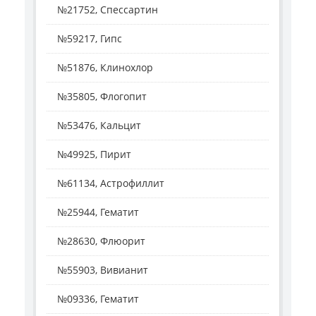
№21752, Спессартин
№59217, Гипс
№51876, Клинохлор
№35805, Флогопит
№53476, Кальцит
№49925, Пирит
№61134, Астрофиллит
№25944, Гематит
№28630, Флюорит
№55903, Вивианит
№09336, Гематит