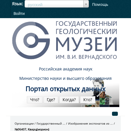
ЯзыкЯзык
Язык
Помощь
русский
Войти
Российская академия наук
Министерство науки и высшего образования
Портал открытых данных
Что?
Где?
Когда?
Кто?
Организации
Государственный ...
Изображения экспонатов из ...
№06407, Кварц(морион)