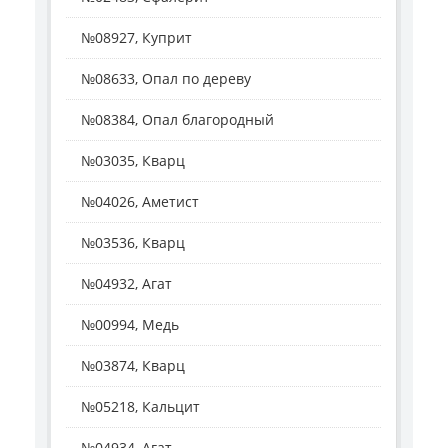
№08927, Куприт
№08633, Опал по дереву
№08384, Опал благородный
№03035, Кварц
№04026, Аметист
№03536, Кварц
№04932, Агат
№00994, Медь
№03874, Кварц
№05218, Кальцит
№04934, Агат