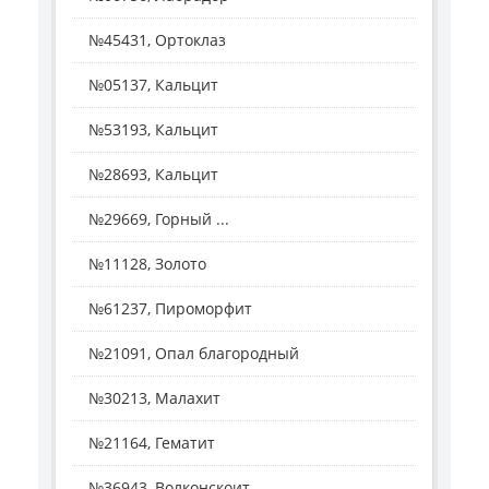
№45431, Ортоклаз
№05137, Кальцит
№53193, Кальцит
№28693, Кальцит
№29669, Горный ...
№11128, Золото
№61237, Пироморфит
№21091, Опал благородный
№30213, Малахит
№21164, Гематит
№36943, Волконскоит