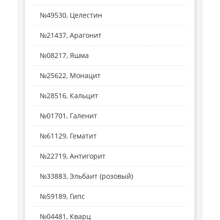
№49530, Целестин
№21437, Арагонит
№08217, Яшма
№25622, Монацит
№28516, Кальцит
№01701, Галенит
№61129, Гематит
№22719, Антигорит
№33883, Эльбаит (розовый)
№59189, Гипс
№04481, Кварц