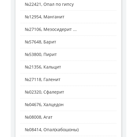
№22421, Опал по гипсу
№12954, Манганит
№27106, Мезосидерит ...
№57648, Барит
№53800, Пирит
№21356, Кальцит
№27118, Галенит
№02320, Сфалерит
№04676, Халцедон
№08008, Агат
№08414, Опал(кабошоны)