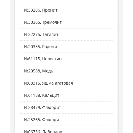
№33286, Пренит
№30365, Тремолит
№22275, Тагилит
№20355, Родонит
№61115, Целестин
№20588, Медь
№08315, Яшма агатовая
№61188, Кальцит
№28479, Флюорит
№25265, Флюорит
№06756, Лабрадор