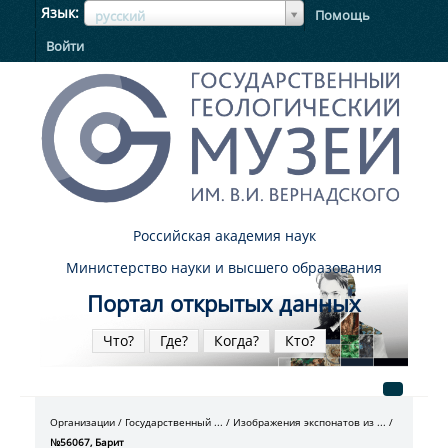
ЯзыкЯзык
Язык
Помощь
русский
Войти
Российская академия наук
Министерство науки и высшего образования
Портал открытых данных
Что?
Где?
Когда?
Кто?
Организации
Государственный ...
Изображения экспонатов из ...
№56067, Барит