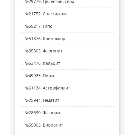
№29779, Целестин, сера
№21752, Спессартин
№59217, Гипс
№51876, Клинохлор
№35805, Флогопит
№53476, Кальцит
№49925, Пирит
№61134, Астрофиллит
№25944, Гематит
№28630, Флюорит
№55903, Вивианит