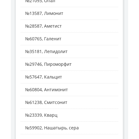
№21093, Опал
№13587, Лимонит
№28587, Аметист
№60765, Галенит
№35181, Лепидолит
№29746, Пироморфит
№57647, Кальцит
№60804, Антимонит
№61238, Смитсонит
№23339, Кварц
№59902, Нашатырь, сера