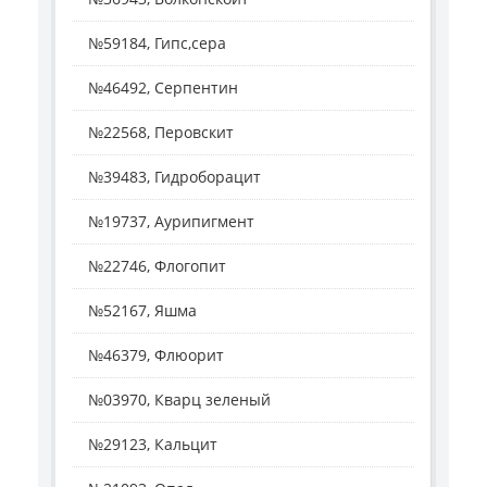
№59184, Гипс,сера
№46492, Серпентин
№22568, Перовскит
№39483, Гидроборацит
№19737, Аурипигмент
№22746, Флогопит
№52167, Яшма
№46379, Флюорит
№03970, Кварц зеленый
№29123, Кальцит