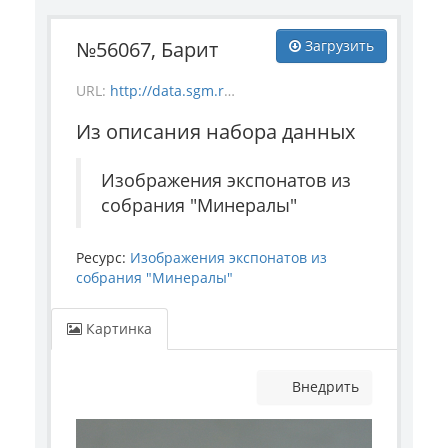
№56067, Барит
Загрузить
URL:
http://data.sgm.ru/dataset/17744eed-27fa-4a9a-bc72-4e657fa570af/resource/d62dea12-cd21-4124-800a-9025ed3db449/download/mineral_56067.jpg
Из описания набора данных
Изображения экспонатов из
собрания "Минералы"
Ресурс:
Изображения экспонатов из
собрания "Минералы"
Картинка
Внедрить