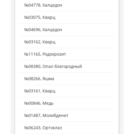
№04778, Халцедон
№03075, Кварц
№04696, Халцедон
№03162, Кварц
№11165, Родохрозит
№08380, Опал благородный
№08266, Яшма
№03161, Кварц
№00846, Медь
№01487, Молибденит
№06243, Ортоклаз