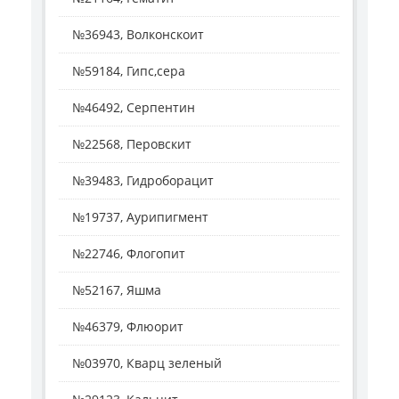
№36943, Волконскоит
№59184, Гипс,сера
№46492, Серпентин
№22568, Перовскит
№39483, Гидроборацит
№19737, Аурипигмент
№22746, Флогопит
№52167, Яшма
№46379, Флюорит
№03970, Кварц зеленый