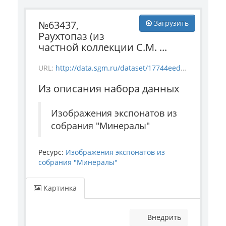
№63437,
Загрузить
Раухтопаз (из
частной коллекции С.М. ...
URL:
http://data.sgm.ru/dataset/17744eed-27fa-4a9a-bc72-4e657fa570af/resource/ef17c28d-c2d7-447e-94b8-01283696b067/download/-63437.jpg
Из описания набора данных
Изображения экспонатов из
собрания "Минералы"
Ресурс:
Изображения экспонатов из
собрания "Минералы"
Картинка
Внедрить