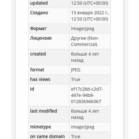
updated
12:50 (UTC+00:00)
Создано
13 января 2022 г.,
12:50 (UTC+00:00)
Формат
image/jpeg
Лицензия
Другие (Non-
Commercial)
created
больше 4 лет
назад
format
JPEG
has views
True
id
ef17c28d-c2d7-
447e-94b8-
01283696b067
last modified
больше 4 лет
назад
mimetype
image/jpeg
on same domain
True