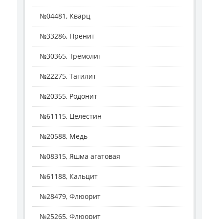
№04481, Кварц
№33286, Пренит
№30365, Тремолит
№22275, Тагилит
№20355, Родонит
№61115, Целестин
№20588, Медь
№08315, Яшма агатовая
№61188, Кальцит
№28479, Флюорит
№25265, Флюорит