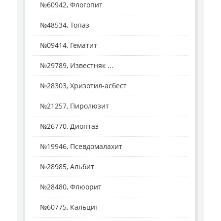
№60942, Флогопит
№48534, Топаз
№09414, Гематит
№29789, Известняк ...
№28303, Хризотил-асбест
№21257, Пиролюзит
№26770, Диоптаз
№19946, Псевдомалахит
№28985, Альбит
№28480, Флюорит
№60775, Кальцит