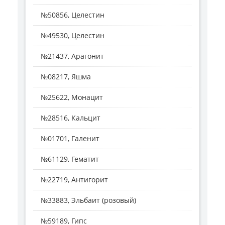
№50856, Целестин
№49530, Целестин
№21437, Арагонит
№08217, Яшма
№25622, Монацит
№28516, Кальцит
№01701, Галенит
№61129, Гематит
№22719, Антигорит
№33883, Эльбаит (розовый)
№59189, Гипс