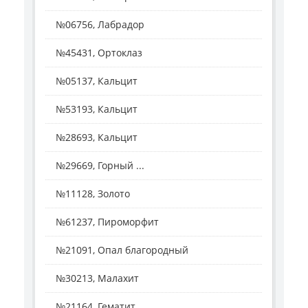
№06756, Лабрадор
№45431, Ортоклаз
№05137, Кальцит
№53193, Кальцит
№28693, Кальцит
№29669, Горный ...
№11128, Золото
№61237, Пироморфит
№21091, Опал благородный
№30213, Малахит
№21164, Гематит