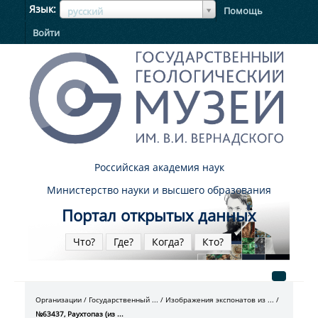
ЯзыкЯзык
Язык
Помощь
русский
Войти
Российская академия наук
Министерство науки и высшего образования
Портал открытых данных
Что?
Где?
Когда?
Кто?
Организации
Государственный ...
Изображения экспонатов из ...
№63437, Раухтопаз (из ...