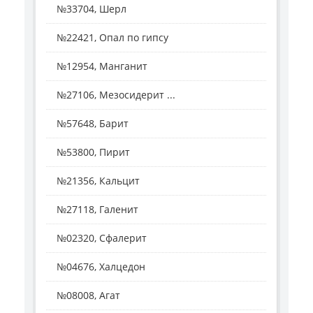
№33704, Шерл
№22421, Опал по гипсу
№12954, Манганит
№27106, Мезосидерит ...
№57648, Барит
№53800, Пирит
№21356, Кальцит
№27118, Галенит
№02320, Сфалерит
№04676, Халцедон
№08008, Агат