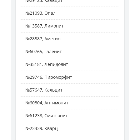
№29123, Кальцит
№21093, Опал
№13587, Лимонит
№28587, Аметист
№60765, Галенит
№35181, Лепидолит
№29746, Пироморфит
№57647, Кальцит
№60804, Антимонит
№61238, Смитсонит
№23339, Кварц