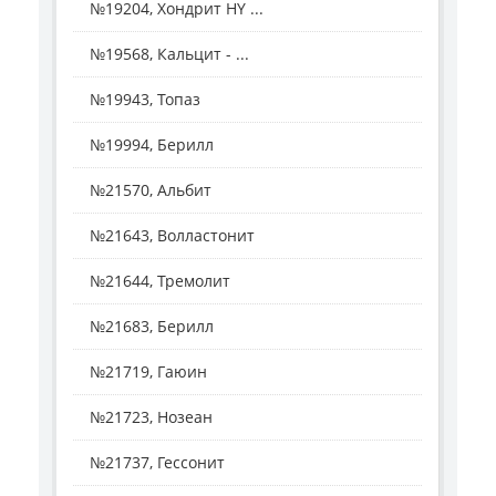
№19204, Хондрит HY ...
№19568, Кальцит - ...
№19943, Топаз
№19994, Берилл
№21570, Альбит
№21643, Волластонит
№21644, Тремолит
№21683, Берилл
№21719, Гаюин
№21723, Нозеан
№21737, Гессонит