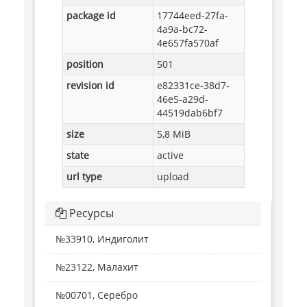
package id
17744eed-27fa-
4a9a-bc72-
4e657fa570af
position
501
revision id
e82331ce-38d7-
46e5-a29d-
44519dab6bf7
size
5,8 MiB
state
active
url type
upload
Ресурсы
№33910, Индиголит
№23122, Малахит
№00701, Серебро