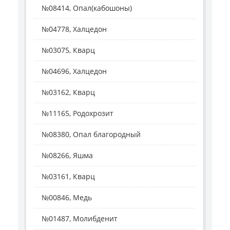
№08414, Опал(кабошоны)
№04778, Халцедон
№03075, Кварц
№04696, Халцедон
№03162, Кварц
№11165, Родохрозит
№08380, Опал благородный
№08266, Яшма
№03161, Кварц
№00846, Медь
№01487, Молибденит