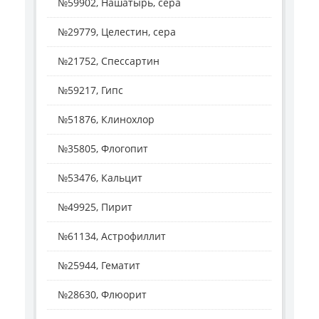
№59902, Нашатырь, сера
№29779, Целестин, сера
№21752, Спессартин
№59217, Гипс
№51876, Клинохлор
№35805, Флогопит
№53476, Кальцит
№49925, Пирит
№61134, Астрофиллит
№25944, Гематит
№28630, Флюорит