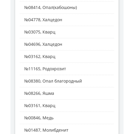
№08414, Опал(кабошоны)
№04778, Халцедон
№03075, Кварц
№04696, Халцедон
№03162, Кварц
№11165, Родохрозит
№08380, Опал благородный
№08266, Яшма
№03161, Кварц
№00846, Медь
№01487, Молибденит