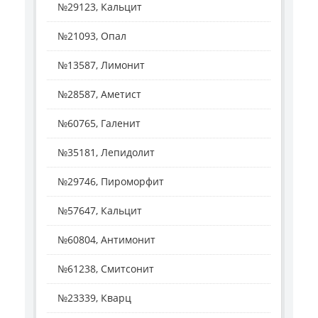
№29123, Кальцит
№21093, Опал
№13587, Лимонит
№28587, Аметист
№60765, Галенит
№35181, Лепидолит
№29746, Пироморфит
№57647, Кальцит
№60804, Антимонит
№61238, Смитсонит
№23339, Кварц