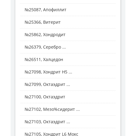
№25087, Апофиллит
№25366, Витерит
№25862, Хондродит
№26379, Серебро ...
№26511, Халцедон
№27098, Хондрит H5 ...
№27099, Октаэдрит ...
№27100, Октаэдрит
№27102, Мезо%сидерит ...
№27103, Октаэдрит ...
№27105, Хондрит L6 Мокс