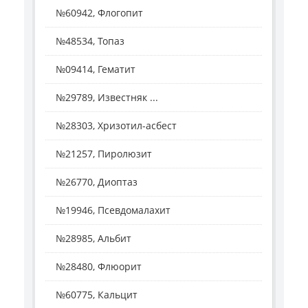
№60942, Флогопит
№48534, Топаз
№09414, Гематит
№29789, Известняк ...
№28303, Хризотил-асбест
№21257, Пиролюзит
№26770, Диоптаз
№19946, Псевдомалахит
№28985, Альбит
№28480, Флюорит
№60775, Кальцит