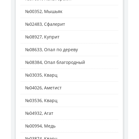
№00352, Мышьяк
№02483, Сфалерит
№08927, Куприт
№08633, Опал по дереву
№08384, Опал благородный
№03035, Кварц
№04026, Аметист
№03536, Кварц
№04932, Агат
№00994, Медь
№03874, Кварц