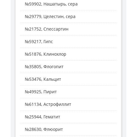
№59902, Нашатырь, сера
№29779, Целестин, сера
№21752, Спессартин
№59217, Гипс
№51876, Клинохлор
№35805, Флогопит
№53476, Кальцит
№49925, Пирит
№61134, Астрофиллит
№25944, Гематит
№28630, Флюорит