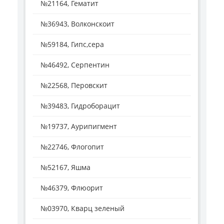
№21164, Гематит
№36943, Волконскоит
№59184, Гипс,сера
№46492, Серпентин
№22568, Перовскит
№39483, Гидроборацит
№19737, Аурипигмент
№22746, Флогопит
№52167, Яшма
№46379, Флюорит
№03970, Кварц зеленый