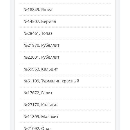
№18849, Яшма
№14507, Берилл
№28461, Топаз
№21970, Рубеллит
№22031, Рубеллит
№59963, Кальцит
№61109, Турмалин красный
№17672, Галит
№27170, Кальцит
№11899, Малахит
№21092, Опал