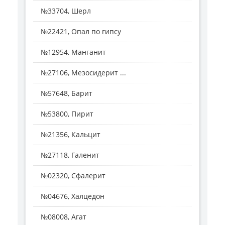
№33704, Шерл
№22421, Опал по гипсу
№12954, Манганит
№27106, Мезосидерит ...
№57648, Барит
№53800, Пирит
№21356, Кальцит
№27118, Галенит
№02320, Сфалерит
№04676, Халцедон
№08008, Агат