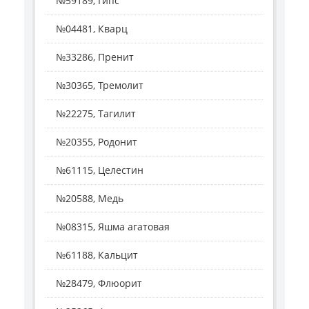
№59189, Гипс
№04481, Кварц
№33286, Пренит
№30365, Тремолит
№22275, Тагилит
№20355, Родонит
№61115, Целестин
№20588, Медь
№08315, Яшма агатовая
№61188, Кальцит
№28479, Флюорит