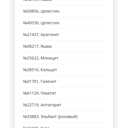
№50856, Целестин
№49530, Целестин
№21437, Арагонит
№08217, Яшма
№25622, Монацит
№28516, Кальцит
№01701, Галенит
№61129, Гематит
№22719, Антигорит
№33883, Эльбаит (розовый)