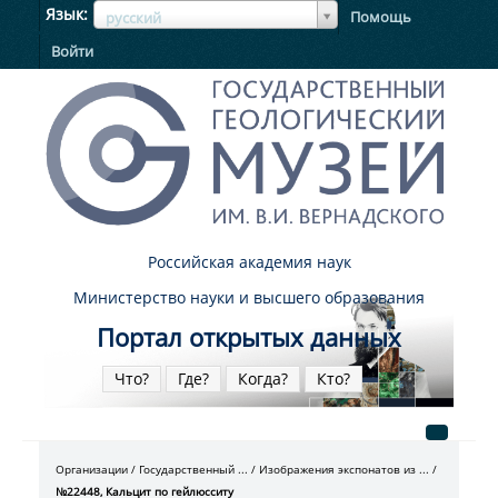
ЯзыкЯзык
Язык
Помощь
русский
Войти
Российская академия наук
Министерство науки и высшего образования
Портал открытых данных
Что?
Где?
Когда?
Кто?
Организации
Государственный ...
Изображения экспонатов из ...
№22448, Кальцит по гейлюсситу