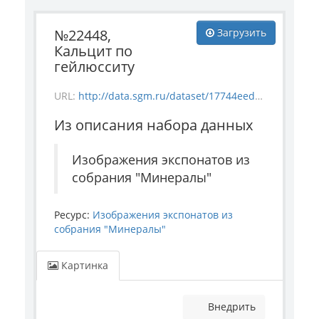
№22448,
Загрузить
Кальцит по
гейлюсситу
URL:
http://data.sgm.ru/dataset/17744eed-27fa-4a9a-bc72-4e657fa570af/resource/dc50585d-fea2-4cfa-bef5-11e3c2905464/download/mineral_22448.jpg
Из описания набора данных
Изображения экспонатов из
собрания "Минералы"
Ресурс:
Изображения экспонатов из
собрания "Минералы"
Картинка
Внедрить