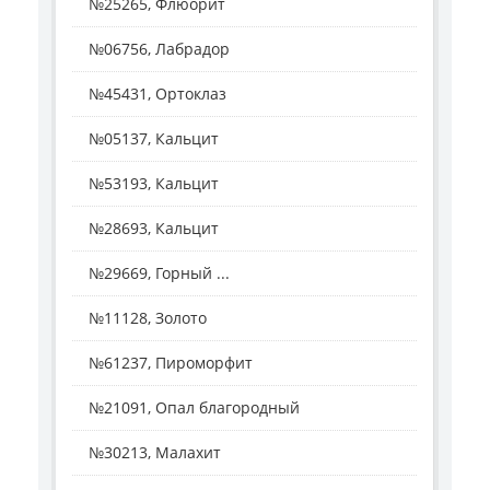
№25265, Флюорит
№06756, Лабрадор
№45431, Ортоклаз
№05137, Кальцит
№53193, Кальцит
№28693, Кальцит
№29669, Горный ...
№11128, Золото
№61237, Пироморфит
№21091, Опал благородный
№30213, Малахит