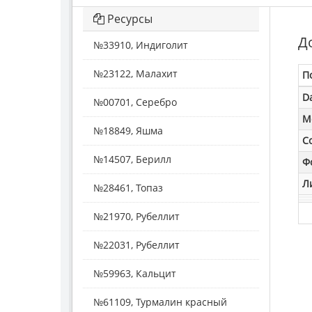
Ресурсы
Д
№33910, Индиголит
№23122, Малахит
П
D
№00701, Серебро
M
№18849, Яшма
С
№14507, Берилл
Ф
Л
№28461, Топаз
№21970, Рубеллит
№22031, Рубеллит
№59963, Кальцит
№61109, Турмалин красный