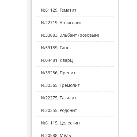
№61129, Гематит
№22719, Антигорит
№33883, Эльбаит (розовый)
№59189, Гипс
№04481, Кварц
№33286, Пренит
№30365, Тремолит
№22275, Тагилит
№20355, Родонит
№61115, Целестин
№20588, Медь