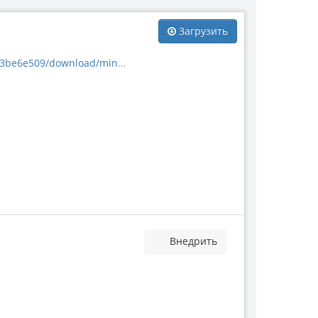
Загрузить
download/mineral_40521.jpg
Внедрить