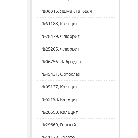
№08315, Яшма агатовая
№61188, Кальцит
№28479, Флюорит
№25265, Флюорит
№06756, Лабрадор
№45431, Ортоклаз
№05137, Кальцит
№53193, Кальцит
№28693, Кальцит
№29669, Горный ...
№11128, Золото