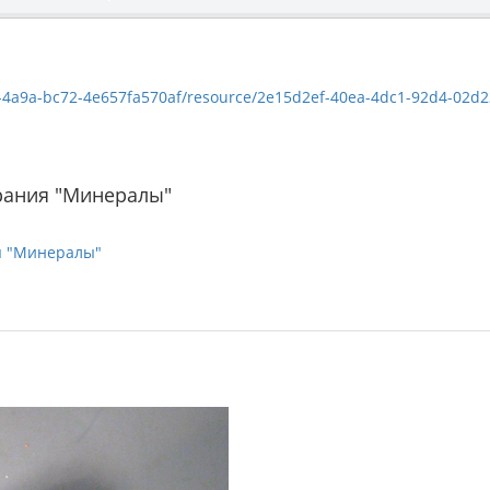
9a-bc72-4e657fa570af/resource/2e15d2ef-40ea-4dc1-92d4-02d23be6e509/
рания "Минералы"
я "Минералы"