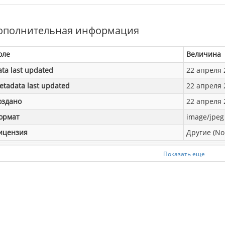
ополнительная информация
оле
Величина
ata last updated
22 апреля 2
etadata last updated
22 апреля 2
оздано
22 апреля 2
ормат
image/jpeg
ицензия
Другие (No
Показать еще