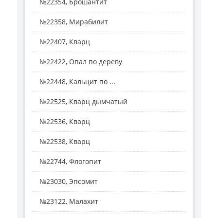
№22354, Брошантит
№22358, Мирабилит
№22407, Кварц
№22422, Опал по дереву
№22448, Кальцит по ...
№22525, Кварц дымчатый
№22536, Кварц
№22538, Кварц
№22744, Флогопит
№23030, Эпсомит
№23122, Малахит