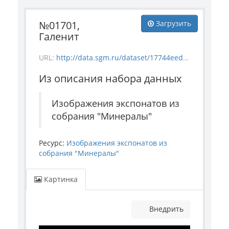
№01701,
Загрузить
Галенит
URL:
http://data.sgm.ru/dataset/17744eed-27fa-4a9a-bc72-4e657fa570af/resource/122ccb0f-540a-4444-91aa-24495976c2ab/download/mineral_1701.jpg
Из описания набора данных
Изображения экспонатов из
собрания "Минералы"
Ресурс:
Изображения экспонатов из
собрания "Минералы"
Картинка
Внедрить