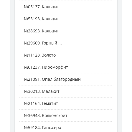
№05137, Кальцит
№53193, Кальцит
№28693, Кальцит
№29669, Горный ...
№11128, Золото
№61237, Пироморфит
№21091, Опал благородный
№30213, Малахит
№21164, Гематит
№36943, Волконскоит
№59184, Гипс,сера