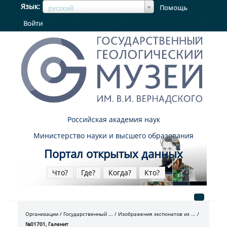
ЯзыкЯзык
Язык
Помощь
русский
Войти
Российская академия наук
Министерство науки и высшего образования
Портал открытых данных
Что?
Где?
Когда?
Кто?
Организации
Государственный ...
Изображения экспонатов из ...
№01701, Галенит