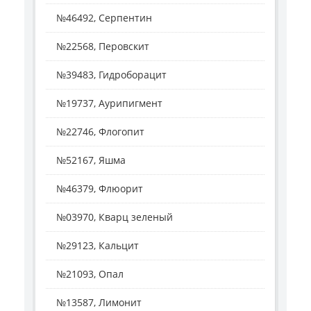
№46492, Серпентин
№22568, Перовскит
№39483, Гидроборацит
№19737, Аурипигмент
№22746, Флогопит
№52167, Яшма
№46379, Флюорит
№03970, Кварц зеленый
№29123, Кальцит
№21093, Опал
№13587, Лимонит