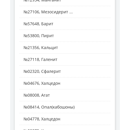
№27106, Мезосидерит ...
№57648, Барит
№53800, Пирит
№21356, Кальцит
№27118, Галенит
№02320, Сфалерит
№04676, Халцедон
№08008, Агат
№08414, Опал(кабошоны)
№04778, Халцедон