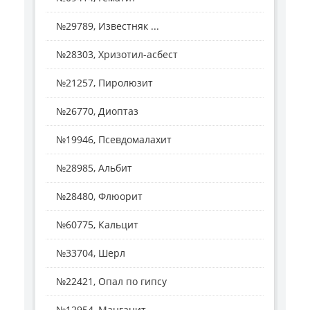
№29789, Известняк ...
№28303, Хризотил-асбест
№21257, Пиролюзит
№26770, Диоптаз
№19946, Псевдомалахит
№28985, Альбит
№28480, Флюорит
№60775, Кальцит
№33704, Шерл
№22421, Опал по гипсу
№12954, Манганит