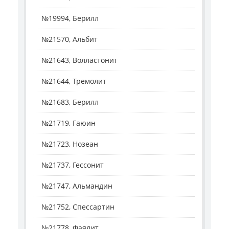
№19994, Берилл
№21570, Альбит
№21643, Волластонит
№21644, Тремолит
№21683, Берилл
№21719, Гаюин
№21723, Нозеан
№21737, Гессонит
№21747, Альмандин
№21752, Спессартин
№21778, Фаялит