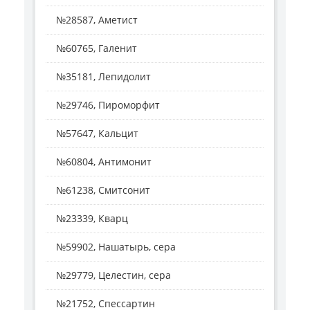
№28587, Аметист
№60765, Галенит
№35181, Лепидолит
№29746, Пироморфит
№57647, Кальцит
№60804, Антимонит
№61238, Смитсонит
№23339, Кварц
№59902, Нашатырь, сера
№29779, Целестин, сера
№21752, Спессартин