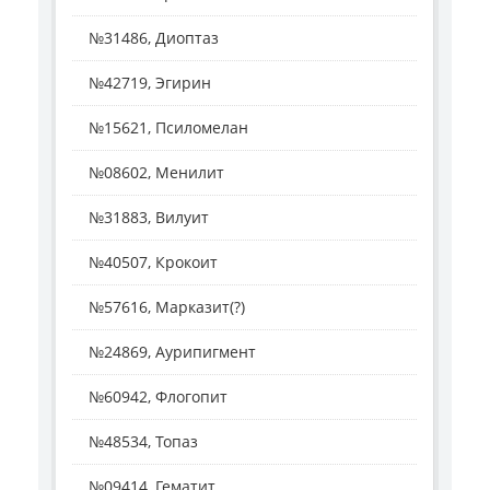
№31486, Диоптаз
№42719, Эгирин
№15621, Псиломелан
№08602, Менилит
№31883, Вилуит
№40507, Крокоит
№57616, Марказит(?)
№24869, Аурипигмент
№60942, Флогопит
№48534, Топаз
№09414, Гематит