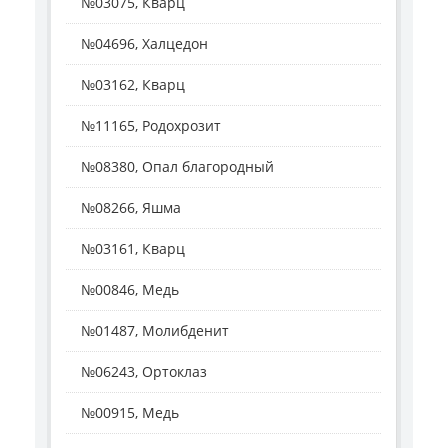
№03075, Кварц
№04696, Халцедон
№03162, Кварц
№11165, Родохрозит
№08380, Опал благородный
№08266, Яшма
№03161, Кварц
№00846, Медь
№01487, Молибденит
№06243, Ортоклаз
№00915, Медь