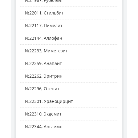
№21967, Рубеллит
№22011, Стильбит
№22117, Пимелит
№22144, Аллофан
№22233, Миметезит
№22259, Анапаит
№22262, Эритрин
№22296, Отенит
№22301, Ураноцирцит
№22310, Экдемит
№22344, Англезит