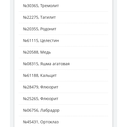
№30365, Тремолит
№22275, Тагилит
№20355, Родонит
№61115, Целестин
№20588, Медь
№08315, Яшма агатовая
№61188, Кальцит
№28479, Флюорит
№25265, Флюорит
№06756, Лабрадор
№45431, Ортоклаз