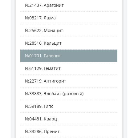
№21437, Арагонит
№08217, Яшма
№25622, Монацит
№28516, Кальцит
№01701, Галенит
№61129, Гематит
№22719, Антигорит
№33883, Эльбаит (розовый)
№59189, Гипс
№04481, Кварц
№33286, Пренит