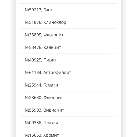
№59217, Гипс
№51876, Клинохлор
№35805, Флогопит
№53476, Кальцит
№49925, Пирит
№61134, Астрофиллит
№25944, Гематит
№28630, Флюорит
№55903, Вивианит
№09336, Гематит
№15653, Хромит