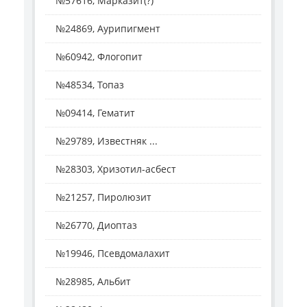
№57616, Марказит(?)
№24869, Аурипигмент
№60942, Флогопит
№48534, Топаз
№09414, Гематит
№29789, Известняк ...
№28303, Хризотил-асбест
№21257, Пиролюзит
№26770, Диоптаз
№19946, Псевдомалахит
№28985, Альбит