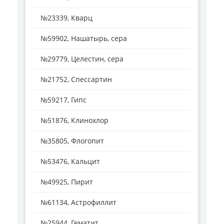
№23339, Кварц
№59902, Нашатырь, сера
№29779, Целестин, сера
№21752, Спессартин
№59217, Гипс
№51876, Клинохлор
№35805, Флогопит
№53476, Кальцит
№49925, Пирит
№61134, Астрофиллит
№25944, Гематит