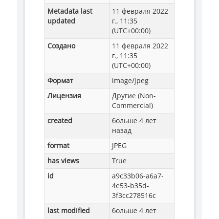
Metadata last
11 февраля 2022
updated
г., 11:35
(UTC+00:00)
Создано
11 февраля 2022
г., 11:35
(UTC+00:00)
Формат
image/jpeg
Лицензия
Другие (Non-
Commercial)
created
больше 4 лет
назад
format
JPEG
has views
True
id
a9c33b06-a6a7-
4e53-b35d-
3f3cc278516c
last modified
больше 4 лет