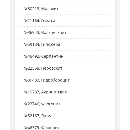
№30213, Малахит
№21164, Гематит
№36943, Волконскоит
№59184, Гипс,сера
№46492, Серпентин
№22568, Перовскит
№39483, Гидроборацит
№19737, Аурипигмент
№22746, Флогопит
№52167, Яшма
№46379, Флюорит