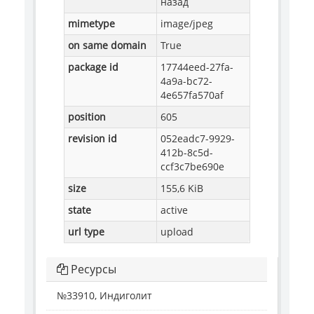
назад
mimetype
image/jpeg
on same domain
True
package id
17744eed-27fa-
4a9a-bc72-
4e657fa570af
position
605
revision id
052eadc7-9929-
412b-8c5d-
ccf3c7be690e
size
155,6 KiB
state
active
url type
upload
Ресурсы
№33910, Индиголит