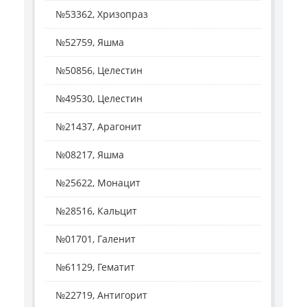
№53362, Хризопраз
№52759, Яшма
№50856, Целестин
№49530, Целестин
№21437, Арагонит
№08217, Яшма
№25622, Монацит
№28516, Кальцит
№01701, Галенит
№61129, Гематит
№22719, Антигорит