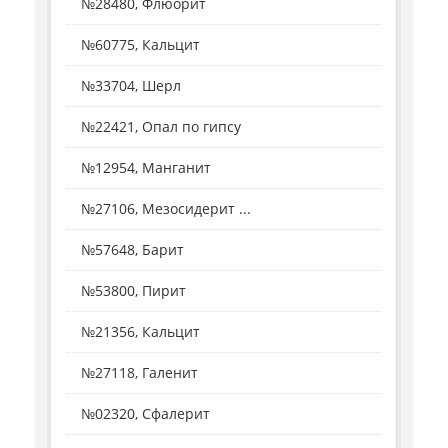
№28480, Флюорит
№60775, Кальцит
№33704, Шерл
№22421, Опал по гипсу
№12954, Манганит
№27106, Мезосидерит ...
№57648, Барит
№53800, Пирит
№21356, Кальцит
№27118, Галенит
№02320, Сфалерит