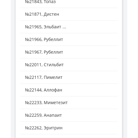
№21843, Топаз
№21871, Дистен
№21965, Эльбаит ...
№21966, Рубеллит
№21967, Рубеллит
№22011, Стильбит
№22117, Пимелит
№22144, Аллофан
№22233, Миметезит
№22259, Анапаит
№22262, Эритрин