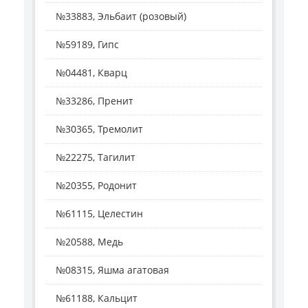
№33883, Эльбаит (розовый)
№59189, Гипс
№04481, Кварц
№33286, Пренит
№30365, Тремолит
№22275, Тагилит
№20355, Родонит
№61115, Целестин
№20588, Медь
№08315, Яшма агатовая
№61188, Кальцит