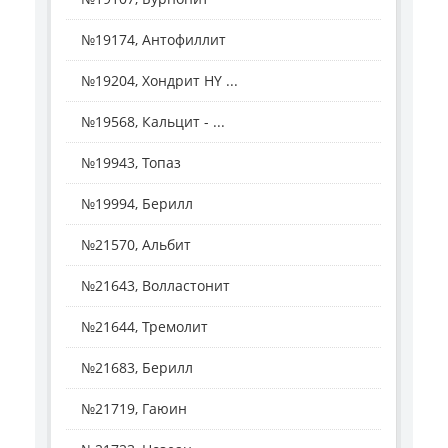
№19174, Антофиллит
№19204, Хондрит HY ...
№19568, Кальцит - ...
№19943, Топаз
№19994, Берилл
№21570, Альбит
№21643, Волластонит
№21644, Тремолит
№21683, Берилл
№21719, Гаюин