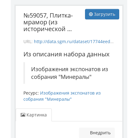
№59057, Плитка-
Загрузить
мрамор (из
исторической ...
URL:
http://data.sgm.ru/dataset/17744eed-27fa-4a9a-bc72-4e657fa570af/resource/a9c33b06-a6a7-4e53-b35d-3f3cc278516c/download/1-943-59057.jpg
Из описания набора данных
Изображения экспонатов из
собрания "Минералы"
Ресурс:
Изображения экспонатов из
собрания "Минералы"
Картинка
Внедрить