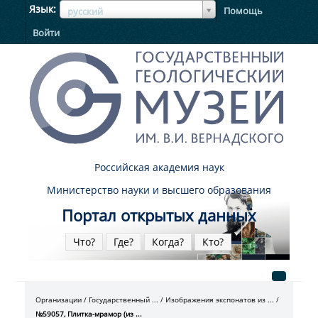
ЯзыкЯзык
Язык
Помощь
русский
Войти
Российская академия наук
Министерство науки и высшего образования
Портал открытых данных
Что?
Где?
Когда?
Кто?
Организации
Государственный ...
Изображения экспонатов из ...
№59057, Плитка-мрамор (из ...