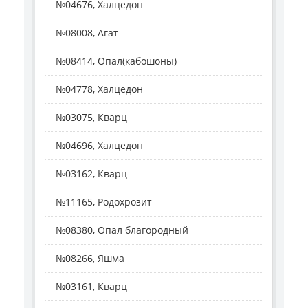
№04676, Халцедон
№08008, Агат
№08414, Опал(кабошоны)
№04778, Халцедон
№03075, Кварц
№04696, Халцедон
№03162, Кварц
№11165, Родохрозит
№08380, Опал благородный
№08266, Яшма
№03161, Кварц