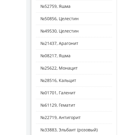
№52759, Яшма
№50856, Целестин
№49530, Целестин
№21437, Арагонит
№08217, Яшма
№25622, Монацит
№28516, Кальцит
№01701, Галенит
№61129, Гематит
№22719, Антигорит
№33883, Эльбаит (розовый)