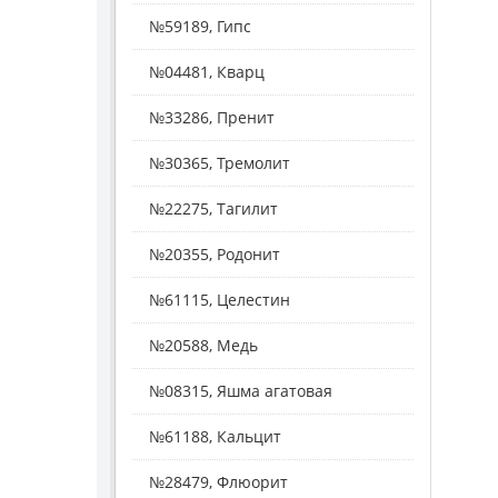
№59189, Гипс
№04481, Кварц
№33286, Пренит
№30365, Тремолит
№22275, Тагилит
№20355, Родонит
№61115, Целестин
№20588, Медь
№08315, Яшма агатовая
№61188, Кальцит
№28479, Флюорит