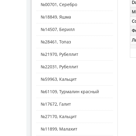
D
№00701, Серебро
M
№18849, Яшма
С
№14507, Берилл
Ф
Л
№28461, Топаз
№21970, Рубеллит
№22031, Рубеллит
№59963, Кальцит
№61109, Турмалин красный
№17672, Галит
№27170, Кальцит
№11899, Малахит