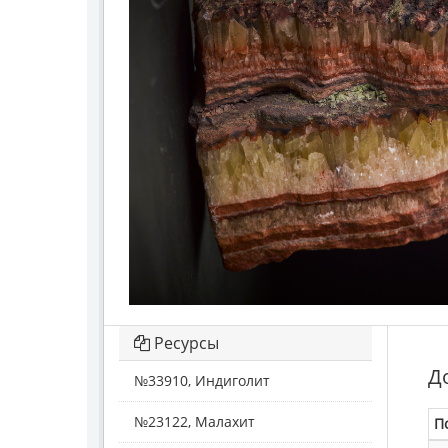
Ресурсы
Д
№33910, Индиголит
№23122, Малахит
П