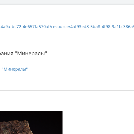
a9a-bc72-4e657fa570af/resource/4af93ed8-5ba8-4f98-9a1b-386a3c2783b6/
рания "Минералы"
я "Минералы"