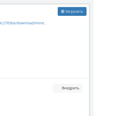
Загрузить
download/mineral_21356.jpg
Внедрить