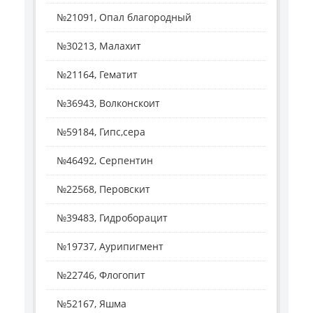
№21091, Опал благородный
№30213, Малахит
№21164, Гематит
№36943, Волконскоит
№59184, Гипс,сера
№46492, Серпентин
№22568, Перовскит
№39483, Гидроборацит
№19737, Аурипигмент
№22746, Флогопит
№52167, Яшма