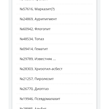
№57616, Марказит(?)
№24869, Аурипигмент
№60942, Флогопит
№48534, Топаз
№09414, Гематит
№29789, Известняк ...
№28303, Хризотил-асбест
№21257, Пиролюзит
№26770, Диоптаз
№19946, Псевдомалахит
№28985, Альбит