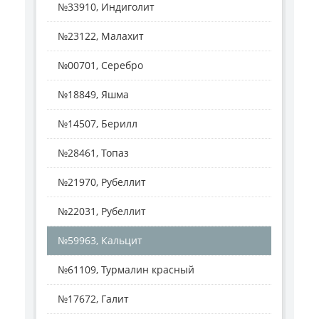
№33910, Индиголит
№23122, Малахит
№00701, Серебро
№18849, Яшма
№14507, Берилл
№28461, Топаз
№21970, Рубеллит
№22031, Рубеллит
№59963, Кальцит
№61109, Турмалин красный
№17672, Галит