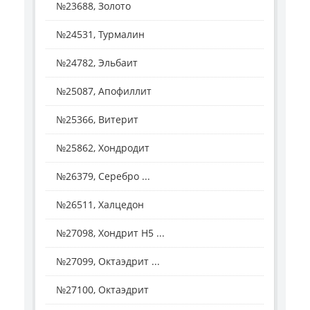
№23688, Золото
№24531, Турмалин
№24782, Эльбаит
№25087, Апофиллит
№25366, Витерит
№25862, Хондродит
№26379, Серебро ...
№26511, Халцедон
№27098, Хондрит H5 ...
№27099, Октаэдрит ...
№27100, Октаэдрит