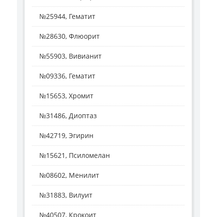
№25944, Гематит
№28630, Флюорит
№55903, Вивианит
№09336, Гематит
№15653, Хромит
№31486, Диоптаз
№42719, Эгирин
№15621, Псиломелан
№08602, Менилит
№31883, Вилуит
№40507, Крокоит