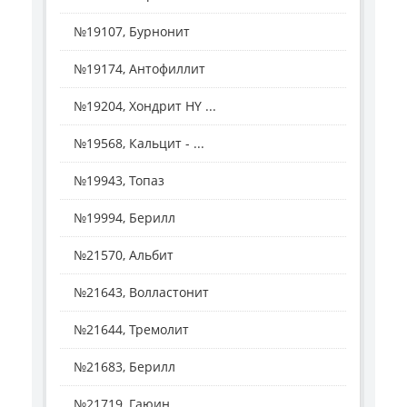
№19107, Бурнонит
№19174, Антофиллит
№19204, Хондрит HY ...
№19568, Кальцит - ...
№19943, Топаз
№19994, Берилл
№21570, Альбит
№21643, Волластонит
№21644, Тремолит
№21683, Берилл
№21719, Гаюин