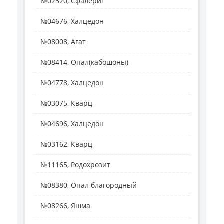
№02320, Сфалерит
№04676, Халцедон
№08008, Агат
№08414, Опал(кабошоны)
№04778, Халцедон
№03075, Кварц
№04696, Халцедон
№03162, Кварц
№11165, Родохрозит
№08380, Опал благородный
№08266, Яшма