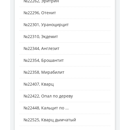
№22262, Эритрин
№22296, Отенит
№22301, Ураноцирцит
№22310, Экдемит
№22344, Англезит
№22354, Брошантит
№22358, Мирабилит
№22407, Кварц
№22422, Опал по дереву
№22448, Кальцит по ...
№22525, Кварц дымчатый