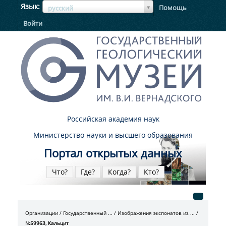
ЯзыкЯзык
Язык
Помощь
русский
Войти
Российская академия наук
Министерство науки и высшего образования
Портал открытых данных
Что?
Где?
Когда?
Кто?
Организации
Государственный ...
Изображения экспонатов из ...
№59963, Кальцит