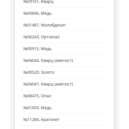
№03161, Кварц
№00846, Медь
№01487, Молибденит
№06243, Ортоклаз
№00915, Медь
№04044, Кварц (аметист)
№00520, Золото
№04047, Кварц (аметист)
№08475, Опал
№01003, Медь
№11284, Арагонит