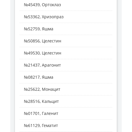
№45439, Ортоклаз
№53362, Хризопраз
№52759, Яшма
№50856, Целестин
№49530, Целестин
№21437, Арагонит
№08217, Яшма
№25622, Монацит
№28516, Кальцит
№01701, Галенит
№61129, Гематит