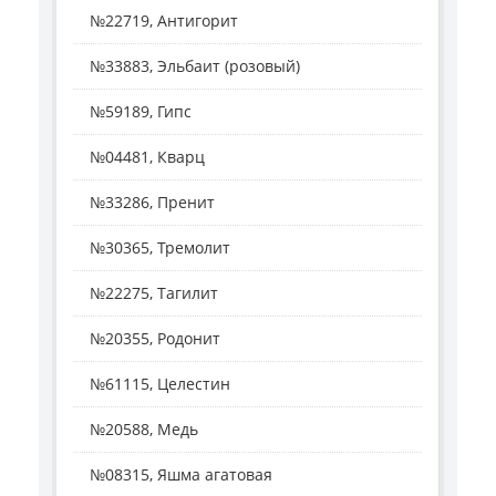
№22719, Антигорит
№33883, Эльбаит (розовый)
№59189, Гипс
№04481, Кварц
№33286, Пренит
№30365, Тремолит
№22275, Тагилит
№20355, Родонит
№61115, Целестин
№20588, Медь
№08315, Яшма агатовая