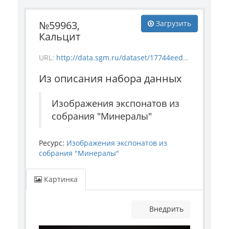
№59963,
Загрузить
Кальцит
URL:
http://data.sgm.ru/dataset/17744eed-27fa-4a9a-bc72-4e657fa570af/resource/d2a0c95d-9383-4967-b293-949e36d29b5d/download/mineral_59963.jpg
Из описания набора данных
Изображения экспонатов из
собрания "Минералы"
Ресурс:
Изображения экспонатов из
собрания "Минералы"
Картинка
Внедрить