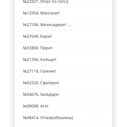
№22421, Опал по гипсу
№12954, Манганит
№27106, Мезосидерит ...
№57648, Барит
№53800, Пирит
№21356, Кальцит
№27118, Галенит
№02320, Сфалерит
№04676, Халцедон
№08008, Агат
№08414, Опал(кабошоны)