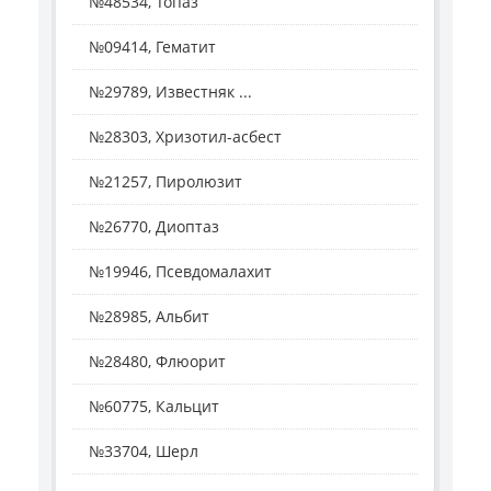
№48534, Топаз
№09414, Гематит
№29789, Известняк ...
№28303, Хризотил-асбест
№21257, Пиролюзит
№26770, Диоптаз
№19946, Псевдомалахит
№28985, Альбит
№28480, Флюорит
№60775, Кальцит
№33704, Шерл