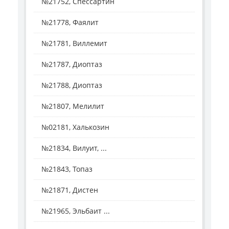
№21752, Спессартин
№21778, Фаялит
№21781, Виллемит
№21787, Диоптаз
№21788, Диоптаз
№21807, Мелилит
№02181, Халькозин
№21834, Вилуит, ...
№21843, Топаз
№21871, Дистен
№21965, Эльбаит ...