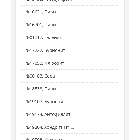
№16621, Пирит
№16701, Пирит
№01717, Галенит
№17222, Бурнонит
№17853, Флюорит
№00183, Сера
№18538, Пирит
№19107, Бурнонит
№19174, Антофиллит
№19204, Хондрит HY ...
№19568, Кальцит - ...