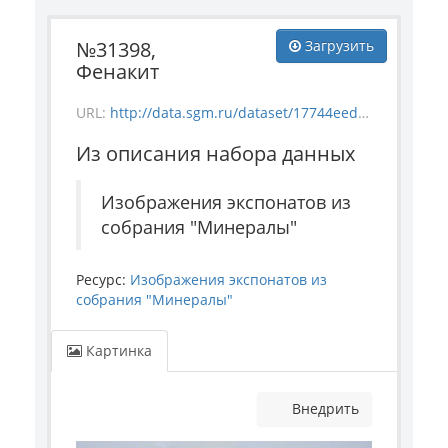
№31398,
Загрузить
Фенакит
URL:
http://data.sgm.ru/dataset/17744eed-27fa-4a9a-bc72-4e657fa570af/resource/3a4392f9-87ab-41dc-8daa-d71d1efe90fe/download/mineral_31398.jpg
Из описания набора данных
Изображения экспонатов из
собрания "Минералы"
Ресурс:
Изображения экспонатов из
собрания "Минералы"
Картинка
Внедрить