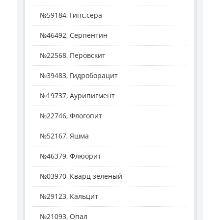
№59184, Гипс,сера
№46492, Серпентин
№22568, Перовскит
№39483, Гидроборацит
№19737, Аурипигмент
№22746, Флогопит
№52167, Яшма
№46379, Флюорит
№03970, Кварц зеленый
№29123, Кальцит
№21093, Опал