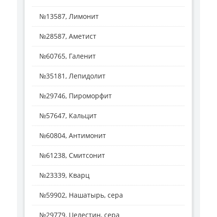
№13587, Лимонит
№28587, Аметист
№60765, Галенит
№35181, Лепидолит
№29746, Пироморфит
№57647, Кальцит
№60804, Антимонит
№61238, Смитсонит
№23339, Кварц
№59902, Нашатырь, сера
№29779, Целестин, сера