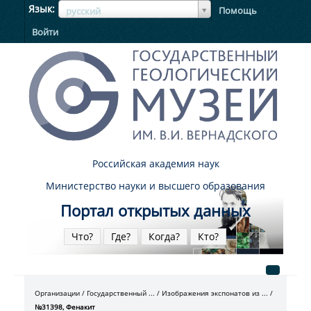
ЯзыкЯзык
Язык
Помощь
русский
Войти
Российская академия наук
Министерство науки и высшего образования
Портал открытых данных
Что?
Где?
Когда?
Кто?
Организации
Государственный ...
Изображения экспонатов из ...
№31398, Фенакит