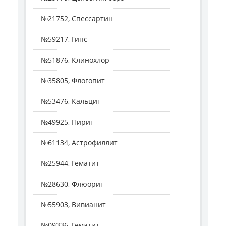
№21752, Спессартин
№59217, Гипс
№51876, Клинохлор
№35805, Флогопит
№53476, Кальцит
№49925, Пирит
№61134, Астрофиллит
№25944, Гематит
№28630, Флюорит
№55903, Вивианит
№09336, Гематит