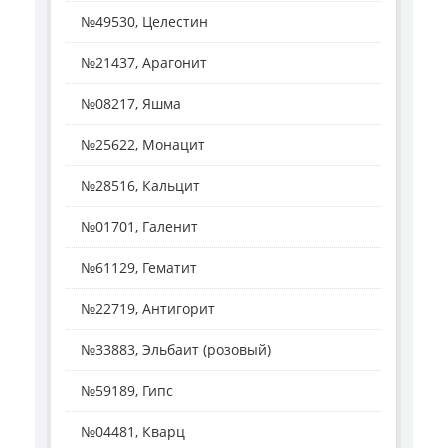
№49530, Целестин
№21437, Арагонит
№08217, Яшма
№25622, Монацит
№28516, Кальцит
№01701, Галенит
№61129, Гематит
№22719, Антигорит
№33883, Эльбаит (розовый)
№59189, Гипс
№04481, Кварц