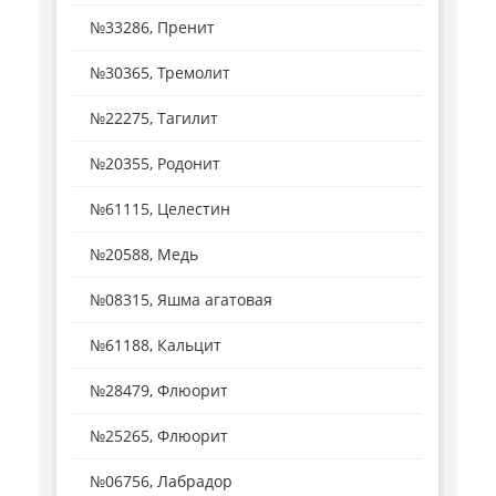
№33286, Пренит
№30365, Тремолит
№22275, Тагилит
№20355, Родонит
№61115, Целестин
№20588, Медь
№08315, Яшма агатовая
№61188, Кальцит
№28479, Флюорит
№25265, Флюорит
№06756, Лабрадор