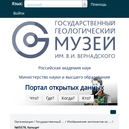
ЯзыкЯзык
Язык
Помощь
русский
Войти
Российская академия наук
Министерство науки и высшего образования
Портал открытых данных
Что?
Где?
Когда?
Кто?
Организации
Государственный ...
Изображения экспонатов из ...
№05578, Кальцит