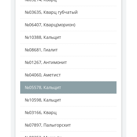
№03635, Кварц губчатый
№06407, Кварц(морион)
№10388, Кальцит
№08681, Гиалит
№01267, Антимонит
№04060, Аметист
№05578, Кальцит
№10598, Кальцит
№03166, Кварц
№07897, Палыгорскит