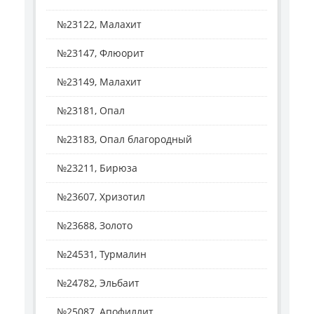
№23122, Малахит
№23147, Флюорит
№23149, Малахит
№23181, Опал
№23183, Опал благородный
№23211, Бирюза
№23607, Хризотил
№23688, Золото
№24531, Турмалин
№24782, Эльбаит
№25087, Апофиллит