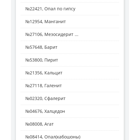
№22421, Опал по гипсу
№12954, Манганит
№27106, Мезосидерит ...
№57648, Барит
№53800, Пирит
№21356, Кальцит
№27118, Галенит
№02320, Сфалерит
№04676, Халцедон
№08008, Агат
№08414, Опал(кабошоны)