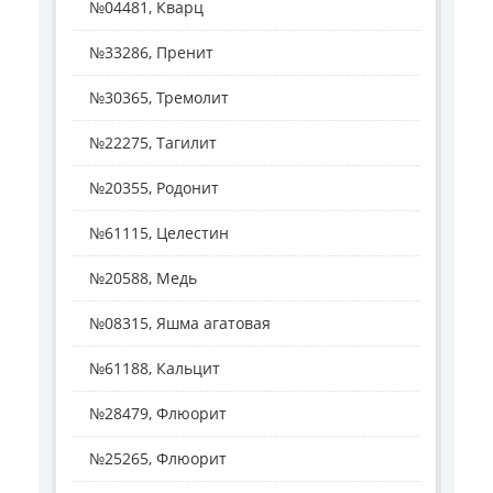
№04481, Кварц
№33286, Пренит
№30365, Тремолит
№22275, Тагилит
№20355, Родонит
№61115, Целестин
№20588, Медь
№08315, Яшма агатовая
№61188, Кальцит
№28479, Флюорит
№25265, Флюорит