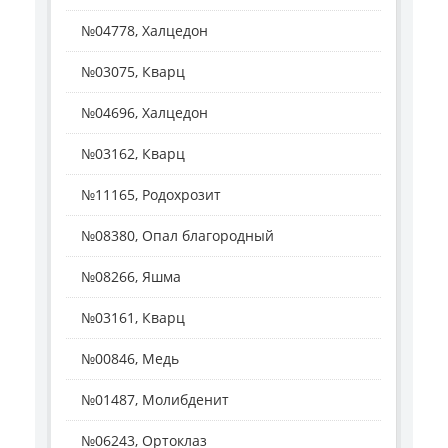
№04778, Халцедон
№03075, Кварц
№04696, Халцедон
№03162, Кварц
№11165, Родохрозит
№08380, Опал благородный
№08266, Яшма
№03161, Кварц
№00846, Медь
№01487, Молибденит
№06243, Ортоклаз