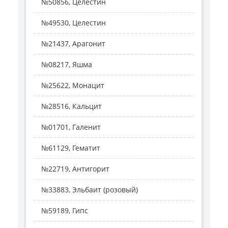
№50856, Целестин
№49530, Целестин
№21437, Арагонит
№08217, Яшма
№25622, Монацит
№28516, Кальцит
№01701, Галенит
№61129, Гематит
№22719, Антигорит
№33883, Эльбаит (розовый)
№59189, Гипс