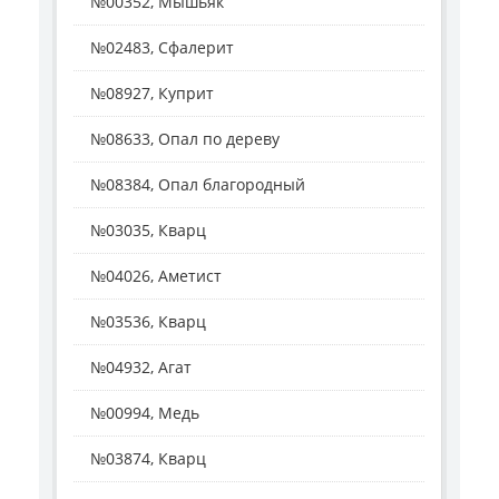
№00352, Мышьяк
№02483, Сфалерит
№08927, Куприт
№08633, Опал по дереву
№08384, Опал благородный
№03035, Кварц
№04026, Аметист
№03536, Кварц
№04932, Агат
№00994, Медь
№03874, Кварц