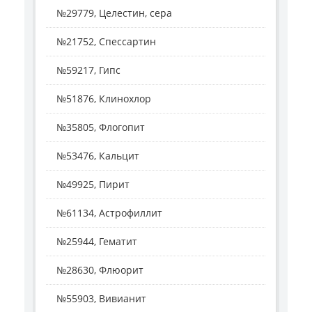
№29779, Целестин, сера
№21752, Спессартин
№59217, Гипс
№51876, Клинохлор
№35805, Флогопит
№53476, Кальцит
№49925, Пирит
№61134, Астрофиллит
№25944, Гематит
№28630, Флюорит
№55903, Вивианит