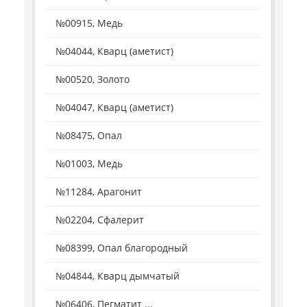
№00915, Медь
№04044, Кварц (аметист)
№00520, Золото
№04047, Кварц (аметист)
№08475, Опал
№01003, Медь
№11284, Арагонит
№02204, Сфалерит
№08399, Опал благородный
№04844, Кварц дымчатый
№06406, Пегматит ...