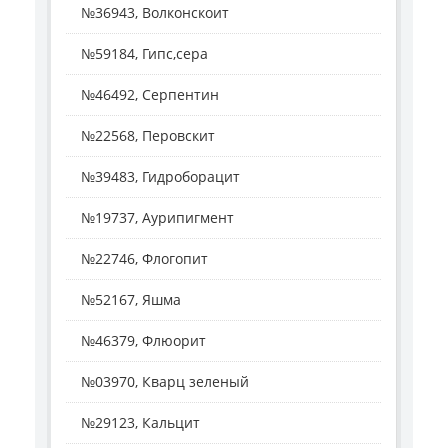
№36943, Волконскоит
№59184, Гипс,сера
№46492, Серпентин
№22568, Перовскит
№39483, Гидроборацит
№19737, Аурипигмент
№22746, Флогопит
№52167, Яшма
№46379, Флюорит
№03970, Кварц зеленый
№29123, Кальцит