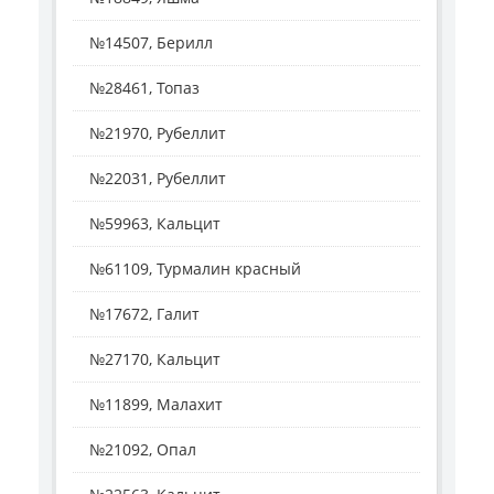
№14507, Берилл
№28461, Топаз
№21970, Рубеллит
№22031, Рубеллит
№59963, Кальцит
№61109, Турмалин красный
№17672, Галит
№27170, Кальцит
№11899, Малахит
№21092, Опал