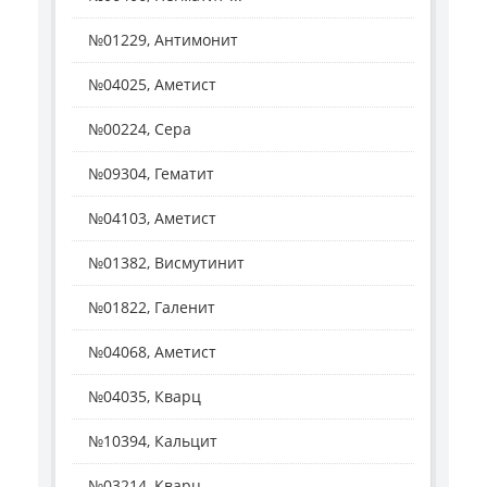
№01229, Антимонит
№04025, Аметист
№00224, Сера
№09304, Гематит
№04103, Аметист
№01382, Висмутинит
№01822, Галенит
№04068, Аметист
№04035, Кварц
№10394, Кальцит
№03214, Кварц