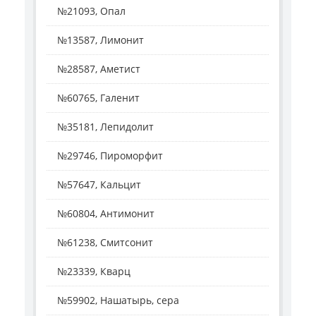
№21093, Опал
№13587, Лимонит
№28587, Аметист
№60765, Галенит
№35181, Лепидолит
№29746, Пироморфит
№57647, Кальцит
№60804, Антимонит
№61238, Смитсонит
№23339, Кварц
№59902, Нашатырь, сера