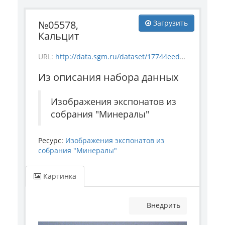
№05578,
Загрузить
Кальцит
URL:
http://data.sgm.ru/dataset/17744eed-27fa-4a9a-bc72-4e657fa570af/resource/8ba82747-e2ee-438e-9005-198ddd01f34a/download/mineral_5578.jpg
Из описания набора данных
Изображения экспонатов из
собрания "Минералы"
Ресурс:
Изображения экспонатов из
собрания "Минералы"
Картинка
Внедрить