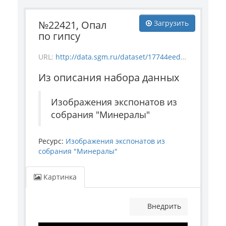
№22421, Опал
Загрузить
по гипсу
URL:
http://data.sgm.ru/dataset/17744eed-27fa-4a9a-bc72-4e657fa570af/resource/cb509207-9ca6-404b-a14e-5751c27a2dac/download/mineral_22421.jpg
Из описания набора данных
Изображения экспонатов из
собрания "Минералы"
Ресурс:
Изображения экспонатов из
собрания "Минералы"
Картинка
Внедрить