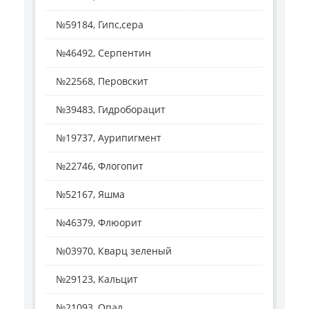
№59184, Гипс,сера
№46492, Серпентин
№22568, Перовскит
№39483, Гидроборацит
№19737, Аурипигмент
№22746, Флогопит
№52167, Яшма
№46379, Флюорит
№03970, Кварц зеленый
№29123, Кальцит
№21093, Опал