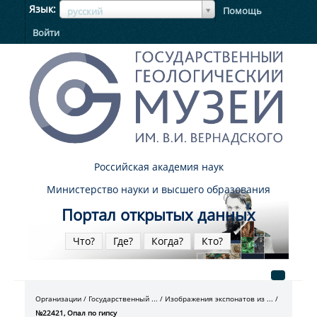
ЯзыкЯзык
Язык
Помощь
русский
Войти
Российская академия наук
Министерство науки и высшего образования
Портал открытых данных
Что?
Где?
Когда?
Кто?
Организации
Государственный ...
Изображения экспонатов из ...
№22421, Опал по гипсу