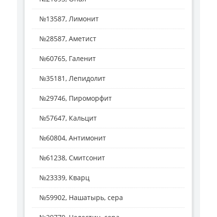
№13587, Лимонит
№28587, Аметист
№60765, Галенит
№35181, Лепидолит
№29746, Пироморфит
№57647, Кальцит
№60804, Антимонит
№61238, Смитсонит
№23339, Кварц
№59902, Нашатырь, сера