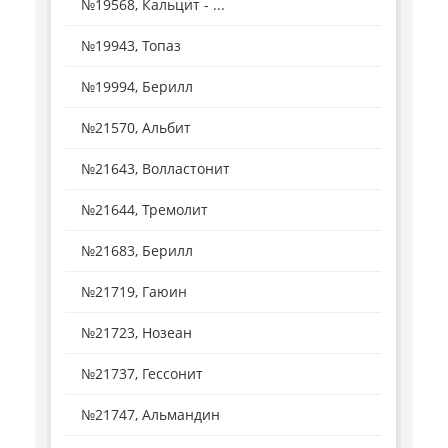
№19568, Кальцит - ...
№19943, Топаз
№19994, Берилл
№21570, Альбит
№21643, Волластонит
№21644, Тремолит
№21683, Берилл
№21719, Гаюин
№21723, Нозеан
№21737, Гессонит
№21747, Альмандин