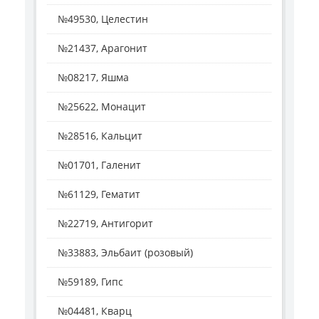
№49530, Целестин
№21437, Арагонит
№08217, Яшма
№25622, Монацит
№28516, Кальцит
№01701, Галенит
№61129, Гематит
№22719, Антигорит
№33883, Эльбаит (розовый)
№59189, Гипс
№04481, Кварц