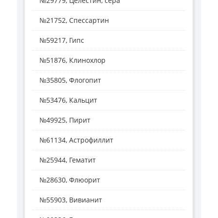
№29779, Целестин, сера
№21752, Спессартин
№59217, Гипс
№51876, Клинохлор
№35805, Флогопит
№53476, Кальцит
№49925, Пирит
№61134, Астрофиллит
№25944, Гематит
№28630, Флюорит
№55903, Вивианит