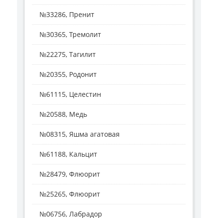
№33286, Пренит
№30365, Тремолит
№22275, Тагилит
№20355, Родонит
№61115, Целестин
№20588, Медь
№08315, Яшма агатовая
№61188, Кальцит
№28479, Флюорит
№25265, Флюорит
№06756, Лабрадор