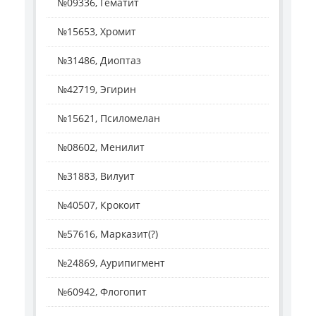
№09336, Гематит
№15653, Хромит
№31486, Диоптаз
№42719, Эгирин
№15621, Псиломелан
№08602, Менилит
№31883, Вилуит
№40507, Крокоит
№57616, Марказит(?)
№24869, Аурипигмент
№60942, Флогопит