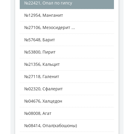
№22421, Опал по гипсу
№12954, Манганит
№27106, Мезосидерит ...
№57648, Барит
№53800, Пирит
№21356, Кальцит
№27118, Галенит
№02320, Сфалерит
№04676, Халцедон
№08008, Агат
№08414, Опал(кабошоны)