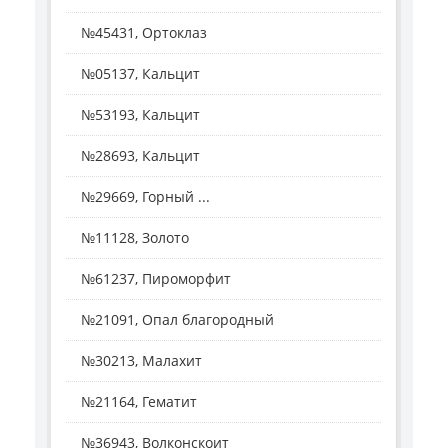
№45431, Ортоклаз
№05137, Кальцит
№53193, Кальцит
№28693, Кальцит
№29669, Горный ...
№11128, Золото
№61237, Пироморфит
№21091, Опал благородный
№30213, Малахит
№21164, Гематит
№36943, Волконскоит