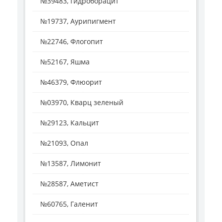
№39483, Гидроборацит
№19737, Аурипигмент
№22746, Флогопит
№52167, Яшма
№46379, Флюорит
№03970, Кварц зеленый
№29123, Кальцит
№21093, Опал
№13587, Лимонит
№28587, Аметист
№60765, Галенит