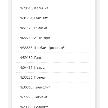
№28516, Кальцит
№01701, Галенит
№61129, Гематит
№22719, Антигорит
№33883, Эльбаит (розовый)
№59189, Гипс
№04481, Кварц
№33286, Пренит
№30365, Тремолит
№22275, Тагилит
№20355, Родонит