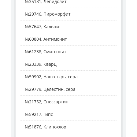
№35181, Лепидолит
№29746, Пироморфит
№57647, Кальцит
№60804, Антимонит
№61238, Смитсонит
№23339, Кварц
№59902, Нашатырь, сера
№29779, Целестин, сера
№21752, Спессартин
№59217, Гипс
№51876, Клинохлор