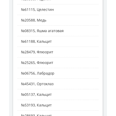
№61115, Целестин
№20588, Медь
№08315, Яшма агатовая
№61188, Кальцит
№28479, Флюорит
№25265, Флюорит
№06756, Лабрадор
№45431, Ортоклаз
№05137, Кальцит
№53193, Кальцит
№28693, Кальцит