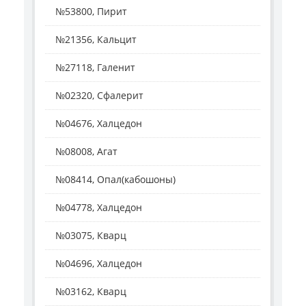
№53800, Пирит
№21356, Кальцит
№27118, Галенит
№02320, Сфалерит
№04676, Халцедон
№08008, Агат
№08414, Опал(кабошоны)
№04778, Халцедон
№03075, Кварц
№04696, Халцедон
№03162, Кварц