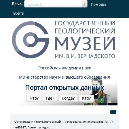
ЯзыкЯзык
Язык
Помощь
русский
Войти
Российская академия наук
Министерство науки и высшего образования
Портал открытых данных
Что?
Где?
Когда?
Кто?
Организации
Государственный ...
Изображения экспонатов из ...
№63517, Пренит, эпидот. ...