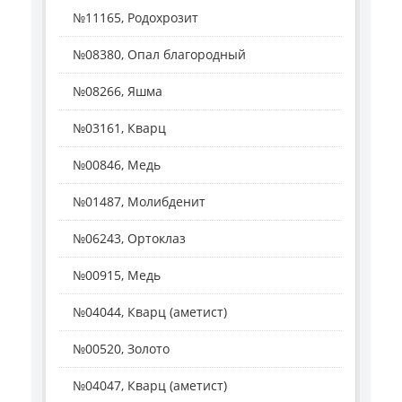
№11165, Родохрозит
№08380, Опал благородный
№08266, Яшма
№03161, Кварц
№00846, Медь
№01487, Молибденит
№06243, Ортоклаз
№00915, Медь
№04044, Кварц (аметист)
№00520, Золото
№04047, Кварц (аметист)