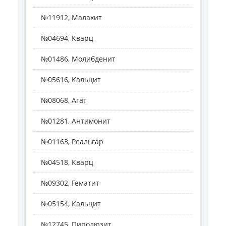
№11912, Малахит
№04694, Кварц
№01486, Молибденит
№05616, Кальцит
№08068, Агат
№01281, Антимонит
№01163, Реальгар
№04518, Кварц
№09302, Гематит
№05154, Кальцит
№12745, Пиролюзит