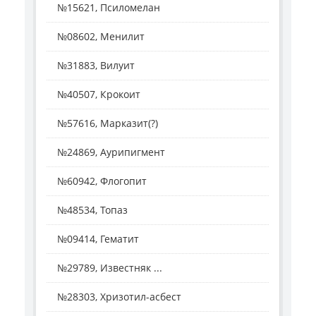
№15621, Псиломелан
№08602, Менилит
№31883, Вилуит
№40507, Крокоит
№57616, Марказит(?)
№24869, Аурипигмент
№60942, Флогопит
№48534, Топаз
№09414, Гематит
№29789, Известняк ...
№28303, Хризотил-асбест