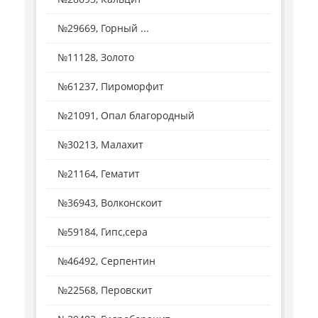
№29669, Горный ...
№11128, Золото
№61237, Пироморфит
№21091, Опал благородный
№30213, Малахит
№21164, Гематит
№36943, Волконскоит
№59184, Гипс,сера
№46492, Серпентин
№22568, Перовскит