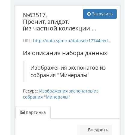
№63517,
Загрузить
Пренит, эпидот.
(из частной коллекции ...
URL:
http://data.sgm.ru/dataset/17744eed-27fa-4a9a-bc72-4e657fa570af/resource/848a6d36-b9ec-4102-bb9a-6c11b43426bf/download/-63517.jpg
Из описания набора данных
Изображения экспонатов из
собрания "Минералы"
Ресурс:
Изображения экспонатов из
собрания "Минералы"
Картинка
Внедрить