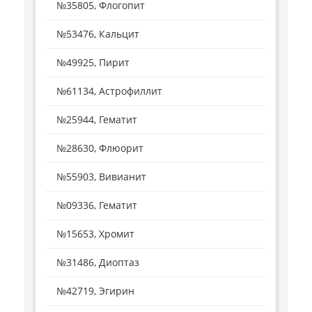
№35805, Флогопит
№53476, Кальцит
№49925, Пирит
№61134, Астрофиллит
№25944, Гематит
№28630, Флюорит
№55903, Вивианит
№09336, Гематит
№15653, Хромит
№31486, Диоптаз
№42719, Эгирин