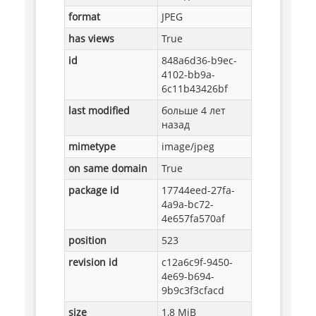
format
JPEG
has views
True
id
848a6d36-b9ec-
4102-bb9a-
6c11b43426bf
last modified
больше 4 лет
назад
mimetype
image/jpeg
on same domain
True
package id
17744eed-27fa-
4a9a-bc72-
4e657fa570af
position
523
revision id
c12a6c9f-9450-
4e69-b694-
9b9c3f3cfacd
size
1,8 MiB