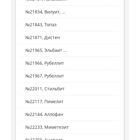
№21834, Вилуит, ...
№21843, Топаз
№21871, Дистен
№21965, Эльбаит ...
№21966, Рубеллит
№21967, Рубеллит
№22011, Стильбит
№22117, Пимелит
№22144, Аллофан
№22233, Миметезит
№22259, Анапаит