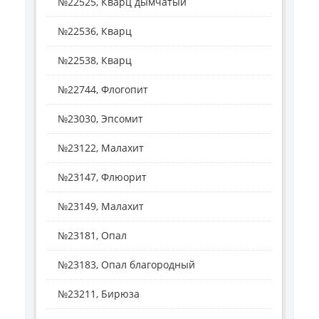
№22525, Кварц дымчатый
№22536, Кварц
№22538, Кварц
№22744, Флогопит
№23030, Эпсомит
№23122, Малахит
№23147, Флюорит
№23149, Малахит
№23181, Опал
№23183, Опал благородный
№23211, Бирюза