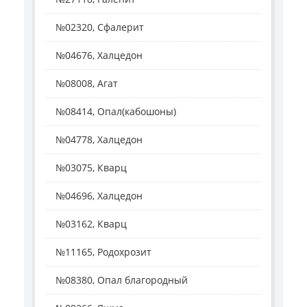
№02320, Сфалерит
№04676, Халцедон
№08008, Агат
№08414, Опал(кабошоны)
№04778, Халцедон
№03075, Кварц
№04696, Халцедон
№03162, Кварц
№11165, Родохрозит
№08380, Опал благородный