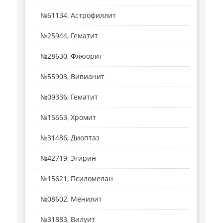
№61134, Астрофиллит
№25944, Гематит
№28630, Флюорит
№55903, Вивианит
№09336, Гематит
№15653, Хромит
№31486, Диоптаз
№42719, Эгирин
№15621, Псиломелан
№08602, Менилит
№31883, Вилуит