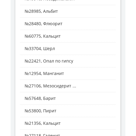
№28985, Альбит
№28480, Флюорит
№60775, Кальцит
№33704, Шерл
№22421, Опал по гипсу
№12954, Манганит
№27106, Мезосидерит ...
№57648, Барит
№53800, Пирит
№21356, Кальцит
№27118, Галенит