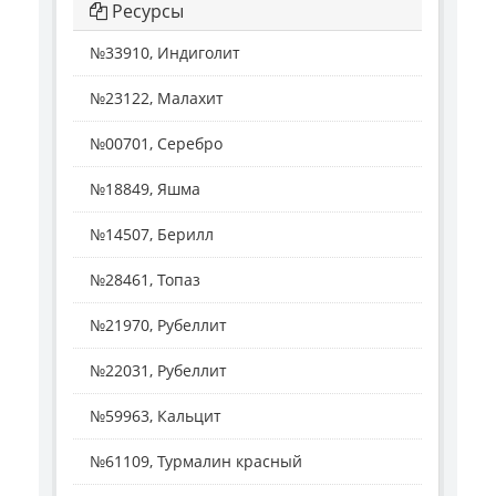
Ресурсы
№33910, Индиголит
№23122, Малахит
№00701, Серебро
№18849, Яшма
№14507, Берилл
№28461, Топаз
№21970, Рубеллит
№22031, Рубеллит
№59963, Кальцит
№61109, Турмалин красный