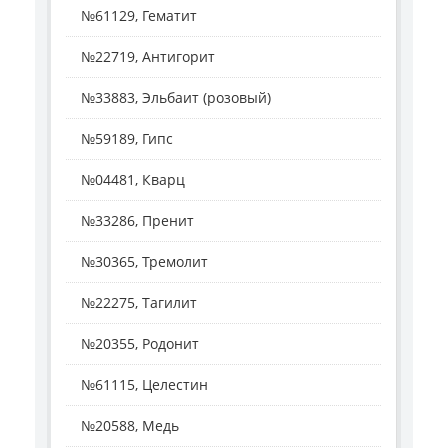
№61129, Гематит
№22719, Антигорит
№33883, Эльбаит (розовый)
№59189, Гипс
№04481, Кварц
№33286, Пренит
№30365, Тремолит
№22275, Тагилит
№20355, Родонит
№61115, Целестин
№20588, Медь