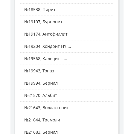
№18538, Пирит
№19107, Бурнонит
№19174, Антофиллит
№19204, Хондрит HY ...
№19568, Кальцит - ...
№19943, Топаз
№19994, Берилл
№21570, Альбит
№21643, Волластонит
№21644, Тремолит
№21683, Берилл