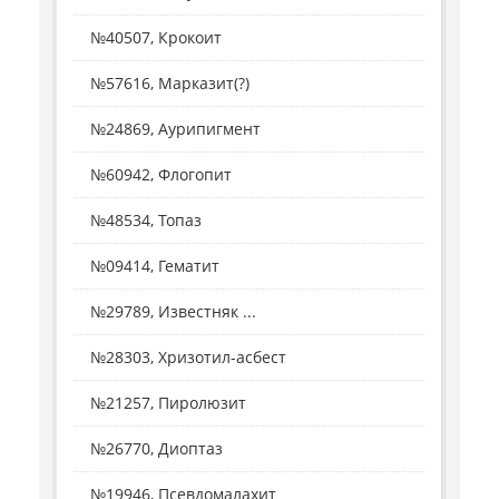
№40507, Крокоит
№57616, Марказит(?)
№24869, Аурипигмент
№60942, Флогопит
№48534, Топаз
№09414, Гематит
№29789, Известняк ...
№28303, Хризотил-асбест
№21257, Пиролюзит
№26770, Диоптаз
№19946, Псевдомалахит