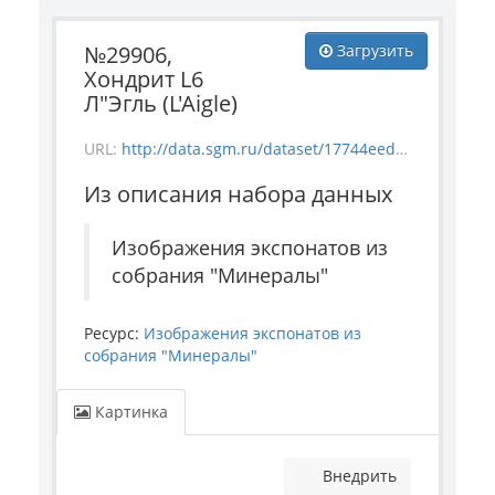
№29906,
Загрузить
Хондрит L6
Л"Эгль (L'Aigle)
URL:
http://data.sgm.ru/dataset/17744eed-27fa-4a9a-bc72-4e657fa570af/resource/3f35257d-5db0-4531-a744-9fbc6cca7db1/download/mineral_29906.jpg
Из описания набора данных
Изображения экспонатов из
собрания "Минералы"
Ресурс:
Изображения экспонатов из
собрания "Минералы"
Картинка
Внедрить