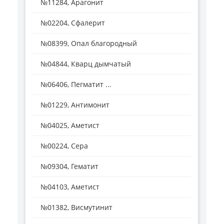
№11284, Арагонит
№02204, Сфалерит
№08399, Опал благородный
№04844, Кварц дымчатый
№06406, Пегматит ...
№01229, Антимонит
№04025, Аметист
№00224, Сера
№09304, Гематит
№04103, Аметист
№01382, Висмутинит