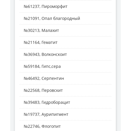
№61237, Пироморфит
№21091, Опал благородный
№30213, Малахит
№21164, Гематит
№36943, Волконскоит
№59184, Гипс,сера
№46492, Серпентин
№22568, Перовскит
№39483, Гидроборацит
№19737, Аурипигмент
№22746, Флогопит