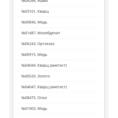
№08266, Яшма
№03161, Кварц
№00846, Медь
№01487, Молибденит
№06243, Ортоклаз
№00915, Медь
№04044, Кварц (аметист)
№00520, Золото
№04047, Кварц (аметист)
№08475, Опал
№01003, Медь