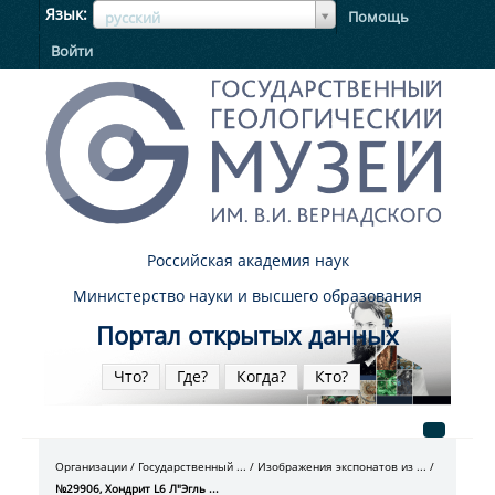
ЯзыкЯзык
Язык
Помощь
русский
Войти
Российская академия наук
Министерство науки и высшего образования
Портал открытых данных
Что?
Где?
Когда?
Кто?
Организации
Государственный ...
Изображения экспонатов из ...
№29906, Хондрит L6 Л"Эгль ...