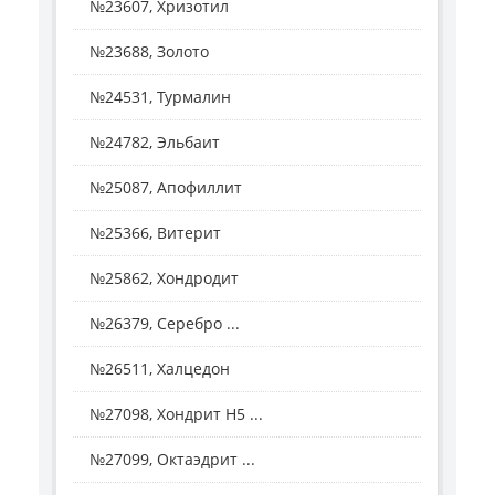
№23607, Хризотил
№23688, Золото
№24531, Турмалин
№24782, Эльбаит
№25087, Апофиллит
№25366, Витерит
№25862, Хондродит
№26379, Серебро ...
№26511, Халцедон
№27098, Хондрит H5 ...
№27099, Октаэдрит ...