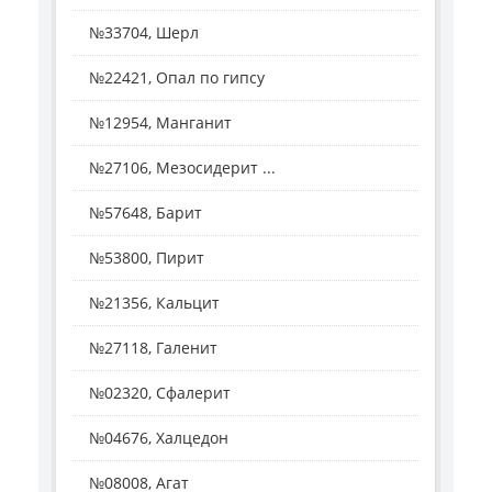
№33704, Шерл
№22421, Опал по гипсу
№12954, Манганит
№27106, Мезосидерит ...
№57648, Барит
№53800, Пирит
№21356, Кальцит
№27118, Галенит
№02320, Сфалерит
№04676, Халцедон
№08008, Агат