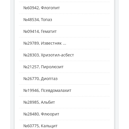
№60942, Флогопит
№48534, Топаз
№09414, Гематит
№29789, Известняк ...
№28303, Хризотил-асбест
№21257, Пиролюзит
№26770, Диоптаз
№19946, Псевдомалахит
№28985, Альбит
№28480, Флюорит
№60775, Кальцит