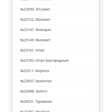
№23030, Эпсомит
№23122, Малахит
№23147, Флюорит
№23149, Малахит
№23181, Опал
№23183, Опал благородный
№23211, Бирюза
№23607, Хризотил
№23688, Золото
№24531, Турмалин
№24782, Эльбаит