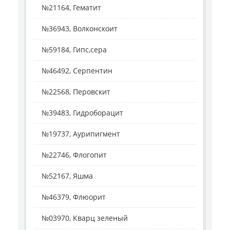
№21164, Гематит
№36943, Волконскоит
№59184, Гипс,сера
№46492, Серпентин
№22568, Перовскит
№39483, Гидроборацит
№19737, Аурипигмент
№22746, Флогопит
№52167, Яшма
№46379, Флюорит
№03970, Кварц зеленый