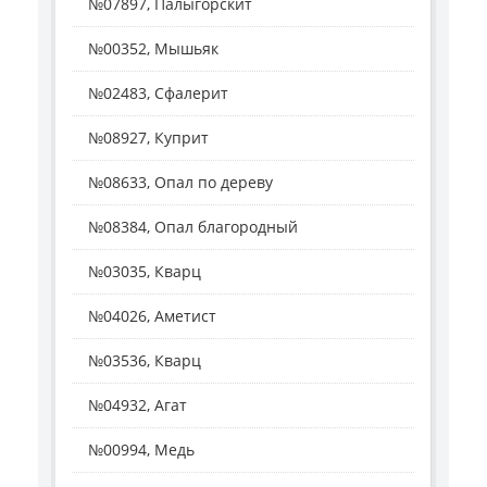
№07897, Палыгорскит
№00352, Мышьяк
№02483, Сфалерит
№08927, Куприт
№08633, Опал по дереву
№08384, Опал благородный
№03035, Кварц
№04026, Аметист
№03536, Кварц
№04932, Агат
№00994, Медь