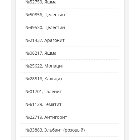
№52759, Яшма
№50856, Целестин
№49530, Целестин
№21437, Арагонит
№08217, Яшма
№25622, Монацит
№28516, Кальцит
№01701, Галенит
№61129, Гематит
№22719, Антигорит
№33883, Эльбаит (розовый)