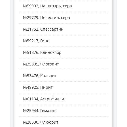
№59902, Нашатырь, сера
№29779, Целестин, сера
№21752, Спессартин
№59217, Гипс
№51876, Клинохлор
№35805, Флогопит
№53476, Кальцит
№49925, Пирит
№61134, Астрофиллит
№25944, Гематит
№28630, Флюорит