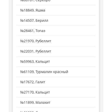
№18849, Яшма
№14507, Берилл
№28461, Топаз
№21970, Рубеллит
№22031, Рубеллит
№59963, Кальцит
№61109, Турмалин красный
№17672, Галит
№27170, Кальцит
№11899, Малахит