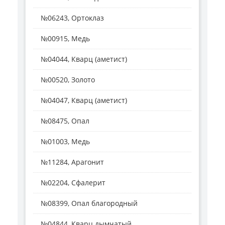
№06243, Ортоклаз
№00915, Медь
№04044, Кварц (аметист)
№00520, Золото
№04047, Кварц (аметист)
№08475, Опал
№01003, Медь
№11284, Арагонит
№02204, Сфалерит
№08399, Опал благородный
№04844, Кварц дымчатый