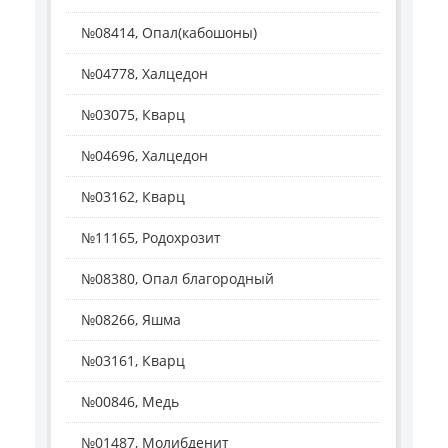
№08414, Опал(кабошоны)
№04778, Халцедон
№03075, Кварц
№04696, Халцедон
№03162, Кварц
№11165, Родохрозит
№08380, Опал благородный
№08266, Яшма
№03161, Кварц
№00846, Медь
№01487, Молибденит