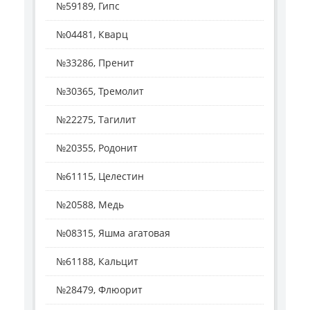
№59189, Гипс
№04481, Кварц
№33286, Пренит
№30365, Тремолит
№22275, Тагилит
№20355, Родонит
№61115, Целестин
№20588, Медь
№08315, Яшма агатовая
№61188, Кальцит
№28479, Флюорит