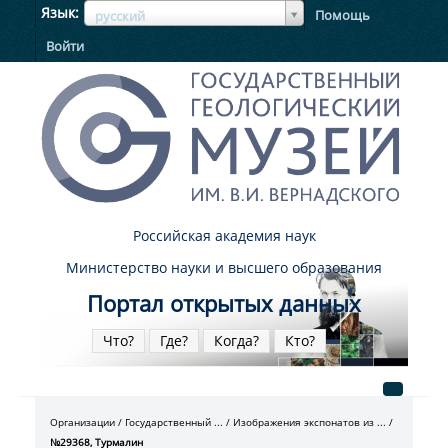
ЯзыкЯзык
Язык
Помощь
русский
Войти
Российская академия наук
Министерство науки и высшего образования
Портал открытых данных
Что?
Где?
Когда?
Кто?
Организации
Государственный ...
Изображения экспонатов из ...
№29368, Турмалин