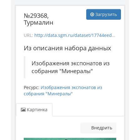
№29368,
Загрузить
Турмалин
URL:
http://data.sgm.ru/dataset/17744eed-27fa-4a9a-bc72-4e657fa570af/resource/82408358-b804-455a-8682-268b4df3a85a/download/mineral_29368.jpg
Из описания набора данных
Изображения экспонатов из
собрания "Минералы"
Ресурс:
Изображения экспонатов из
собрания "Минералы"
Картинка
Внедрить