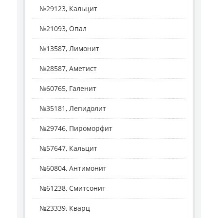
№29123, Кальцит
№21093, Опал
№13587, Лимонит
№28587, Аметист
№60765, Галенит
№35181, Лепидолит
№29746, Пироморфит
№57647, Кальцит
№60804, Антимонит
№61238, Смитсонит
№23339, Кварц