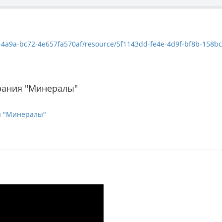
a9a-bc72-4e657fa570af/resource/5f1143dd-fe4e-4d9f-bf8b-158bc0f94746
рания "Минералы"
я "Минералы"