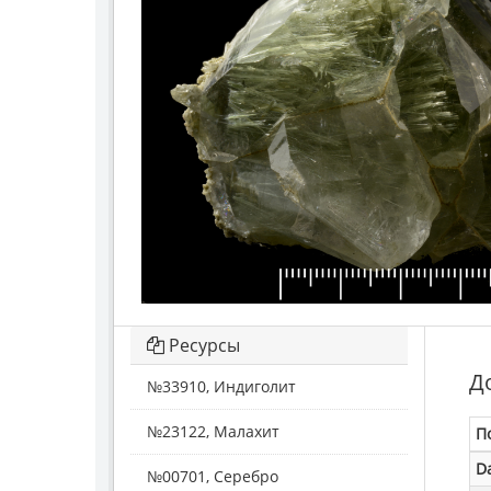
Ресурсы
Д
№33910, Индиголит
№23122, Малахит
П
D
№00701, Серебро