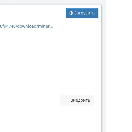
Загрузить
/download/mineral_3970.jpg
Внедрить