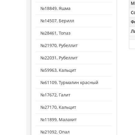
M
№18849, Яшма
С
№14507, Берилл
Ф
Л
№28461, Топаз
№21970, Рубеллит
№22031, Рубеллит
№59963, Кальцит
№61109, Турмалин красный
№17672, Галит
№27170, Кальцит
№11899, Малахит
№21092, Опал