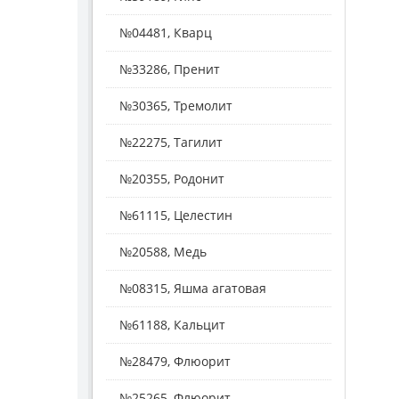
№04481, Кварц
№33286, Пренит
№30365, Тремолит
№22275, Тагилит
№20355, Родонит
№61115, Целестин
№20588, Медь
№08315, Яшма агатовая
№61188, Кальцит
№28479, Флюорит
№25265, Флюорит