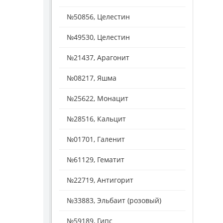
№50856, Целестин
№49530, Целестин
№21437, Арагонит
№08217, Яшма
№25622, Монацит
№28516, Кальцит
№01701, Галенит
№61129, Гематит
№22719, Антигорит
№33883, Эльбаит (розовый)
№59189, Гипс