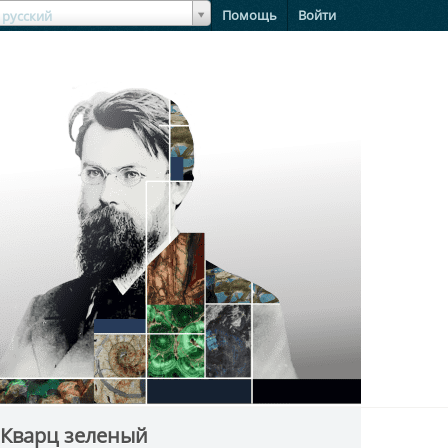
зыкЯзык
Помощь
Войти
русский
 Кварц зеленый