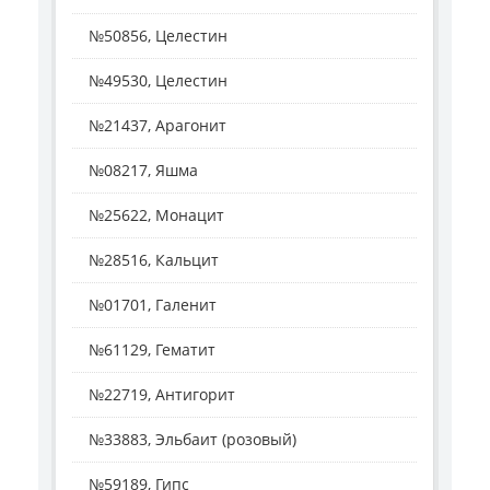
№50856, Целестин
№49530, Целестин
№21437, Арагонит
№08217, Яшма
№25622, Монацит
№28516, Кальцит
№01701, Галенит
№61129, Гематит
№22719, Антигорит
№33883, Эльбаит (розовый)
№59189, Гипс