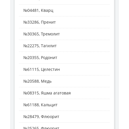
№04481, Кварц
№33286, Пренит
№30365, Тремолит
№22275, Тагилит
№20355, Родонит
№61115, Целестин
№20588, Медь
№08315, Яшма агатовая
№61188, Кальцит
№28479, Флюорит
№25265, Флюорит