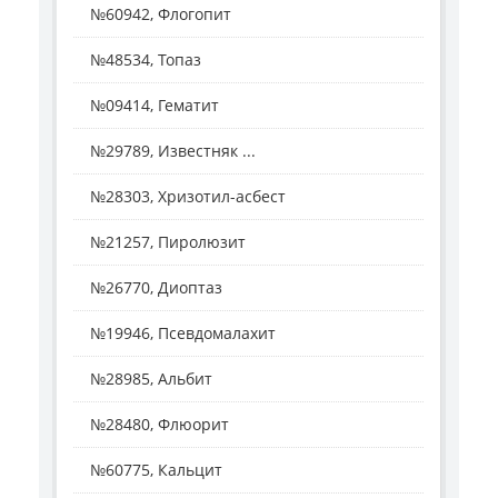
№60942, Флогопит
№48534, Топаз
№09414, Гематит
№29789, Известняк ...
№28303, Хризотил-асбест
№21257, Пиролюзит
№26770, Диоптаз
№19946, Псевдомалахит
№28985, Альбит
№28480, Флюорит
№60775, Кальцит