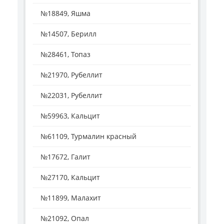
№18849, Яшма
№14507, Берилл
№28461, Топаз
№21970, Рубеллит
№22031, Рубеллит
№59963, Кальцит
№61109, Турмалин красный
№17672, Галит
№27170, Кальцит
№11899, Малахит
№21092, Опал