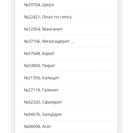
№33704, Шерл
№22421, Опал по гипсу
№12954, Манганит
№27106, Мезосидерит ...
№57648, Барит
№53800, Пирит
№21356, Кальцит
№27118, Галенит
№02320, Сфалерит
№04676, Халцедон
№08008, Агат