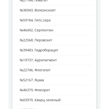
№21164, Гематит
№36943, Волконскоит
№59184, Гипс,сера
№46492, Серпентин
№22568, Перовскит
№39483, Гидроборацит
№19737, Аурипигмент
№22746, Флогопит
№52167, Яшма
№46379, Флюорит
№03970, Кварц зеленый