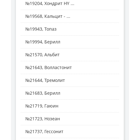
№19204, Хондрит HY ...
№19568, Кальцит - ...
№19943, Топаз
№19994, Берилл
№21570, Альбит
№21643, Волластонит
№21644, Тремолит
№21683, Берилл
№21719, Гаюин
№21723, Нозеан
№21737, Гессонит