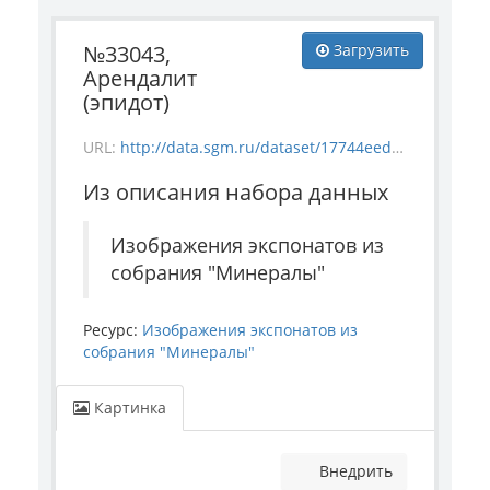
№33043,
Загрузить
Арендалит
(эпидот)
URL:
http://data.sgm.ru/dataset/17744eed-27fa-4a9a-bc72-4e657fa570af/resource/5e261e3d-09d7-4bc6-ae4f-6fde8a68741d/download/mineral_33043.jpg
Из описания набора данных
Изображения экспонатов из
собрания "Минералы"
Ресурс:
Изображения экспонатов из
собрания "Минералы"
Картинка
Внедрить