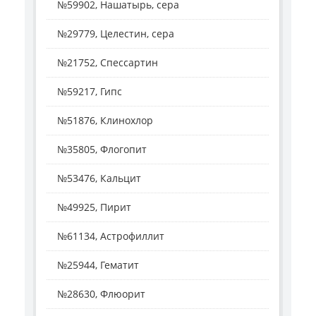
№59902, Нашатырь, сера
№29779, Целестин, сера
№21752, Спессартин
№59217, Гипс
№51876, Клинохлор
№35805, Флогопит
№53476, Кальцит
№49925, Пирит
№61134, Астрофиллит
№25944, Гематит
№28630, Флюорит