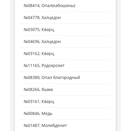
№08414, Опал(кабошоны)
№04778, Халцедон
№03075, Кварц
№04696, Халцедон
№03162, Кварц
№11165, Родохрозит
№08380, Опал благородный
№08266, Яшма
№03161, Кварц
№00846, Медь
№01487, Молибденит