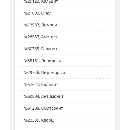
№29123, Кальцит
№21093, Опал
№13587, Лимонит
№28587, Аметист
№60765, Галенит
№35181, Лепидолит
№29746, Пироморфит
№57647, Кальцит
№60804, Антимонит
№61238, Смитсонит
№23339, Кварц