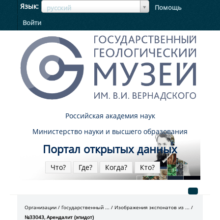
ЯзыкЯзык
Язык
Помощь
русский
Войти
Российская академия наук
Министерство науки и высшего образования
Портал открытых данных
Что?
Где?
Когда?
Кто?
Организации
Государственный ...
Изображения экспонатов из ...
№33043, Арендалит (эпидот)