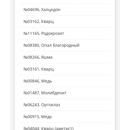
№04696, Халцедон
№03162, Кварц
№11165, Родохрозит
№08380, Опал благородный
№08266, Яшма
№03161, Кварц
№00846, Медь
№01487, Молибденит
№06243, Ортоклаз
№00915, Медь
№04044, Кварц (аметист)