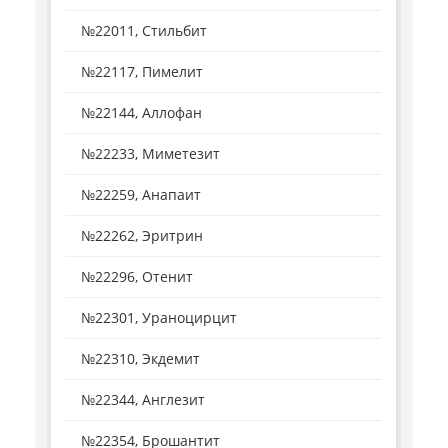
№22011, Стильбит
№22117, Пимелит
№22144, Аллофан
№22233, Миметезит
№22259, Анапаит
№22262, Эритрин
№22296, Отенит
№22301, Ураноцирцит
№22310, Экдемит
№22344, Англезит
№22354, Брошантит