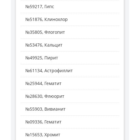
№59217, Гипс
№51876, Клинохлор
№35805, Флогопит
№53476, Кальцит
№49925, Пирит
№61134, Астрофиллит
№25944, Гематит
№28630, Флюорит
№55903, Вивианит
№09336, Гематит
№15653, Хромит