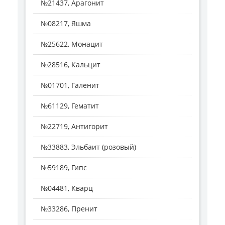
№21437, Арагонит
№08217, Яшма
№25622, Монацит
№28516, Кальцит
№01701, Галенит
№61129, Гематит
№22719, Антигорит
№33883, Эльбаит (розовый)
№59189, Гипс
№04481, Кварц
№33286, Пренит