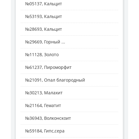
№05137, Кальцит
№53193, Кальцит
№28693, Кальцит
№29669, Горный ...
№11128, Золото
№61237, Пироморфит
№21091, Опал благородный
№30213, Малахит
№21164, Гематит
№36943, Волконскоит
№59184, Гипс,сера