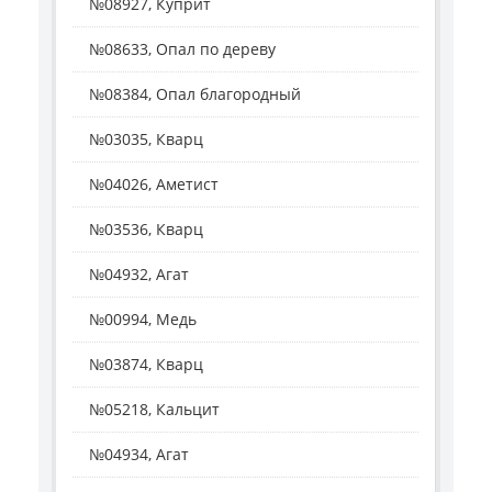
№08927, Куприт
№08633, Опал по дереву
№08384, Опал благородный
№03035, Кварц
№04026, Аметист
№03536, Кварц
№04932, Агат
№00994, Медь
№03874, Кварц
№05218, Кальцит
№04934, Агат