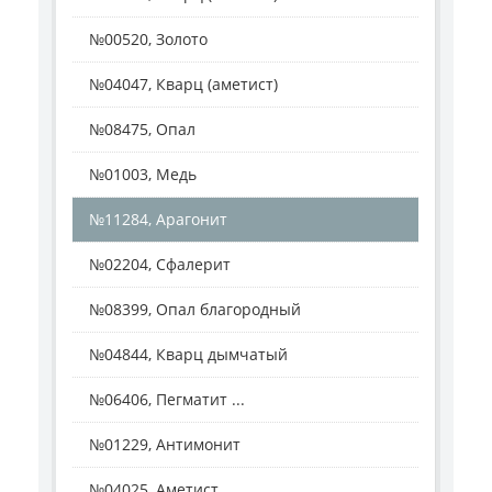
№00520, Золото
№04047, Кварц (аметист)
№08475, Опал
№01003, Медь
№11284, Арагонит
№02204, Сфалерит
№08399, Опал благородный
№04844, Кварц дымчатый
№06406, Пегматит ...
№01229, Антимонит
№04025, Аметист