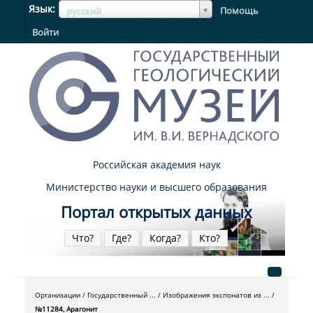
ЯзыкЯзык
Язык
Помощь
русский
Войти
Российская академия наук
Министерство науки и высшего образования
Портал открытых данных
Что?
Где?
Когда?
Кто?
Организации
Государственный ...
Изображения экспонатов из ...
№11284, Арагонит