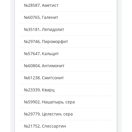
№28587, Аметист
№60765, Галенит
№35181, Лепидолит
№29746, Пироморфит
№57647, Кальцит
№60804, Антимонит
№61238, Смитсонит
№23339, Кварц
№59902, Нашатырь, сера
№29779, Целестин, сера
№21752, Спессартин