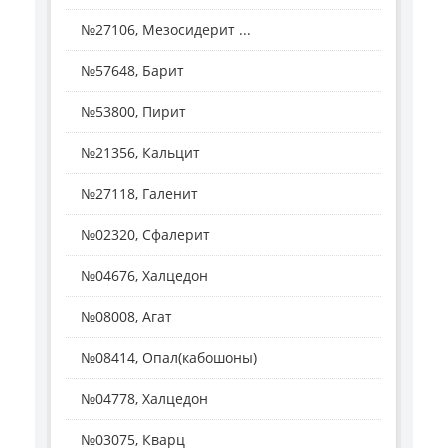
№27106, Мезосидерит ...
№57648, Барит
№53800, Пирит
№21356, Кальцит
№27118, Галенит
№02320, Сфалерит
№04676, Халцедон
№08008, Агат
№08414, Опал(кабошоны)
№04778, Халцедон
№03075, Кварц