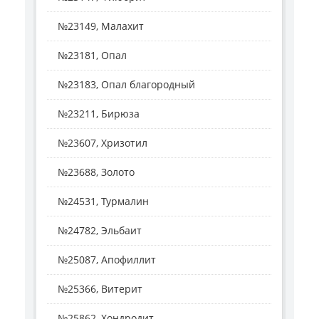
№23149, Малахит
№23181, Опал
№23183, Опал благородный
№23211, Бирюза
№23607, Хризотил
№23688, Золото
№24531, Турмалин
№24782, Эльбаит
№25087, Апофиллит
№25366, Витерит
№25862, Хондродит