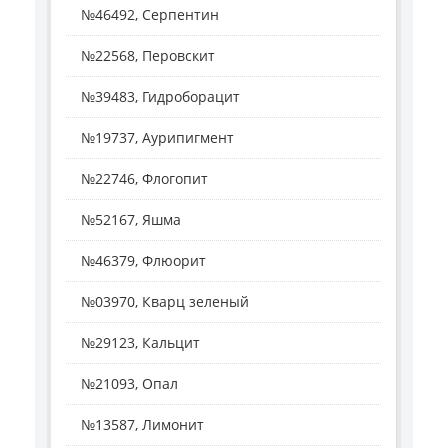
№46492, Серпентин
№22568, Перовскит
№39483, Гидроборацит
№19737, Аурипигмент
№22746, Флогопит
№52167, Яшма
№46379, Флюорит
№03970, Кварц зеленый
№29123, Кальцит
№21093, Опал
№13587, Лимонит