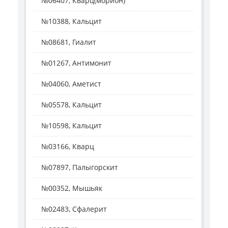
№06407, Кварц(морион)
№10388, Кальцит
№08681, Гиалит
№01267, Антимонит
№04060, Аметист
№05578, Кальцит
№10598, Кальцит
№03166, Кварц
№07897, Палыгорскит
№00352, Мышьяк
№02483, Сфалерит