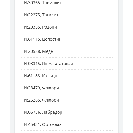
№30365, Тремолит
№22275, Тагилит
№20355, Родонит
№61115, Целестин
№20588, Медь
№08315, Яшма агатовая
№61188, Кальцит
№28479, Флюорит
№25265, Флюорит
№06756, Лабрадор
№45431, Ортоклаз