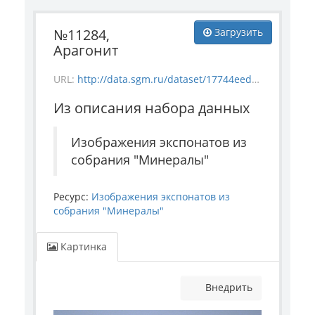
№11284,
Загрузить
Арагонит
URL:
http://data.sgm.ru/dataset/17744eed-27fa-4a9a-bc72-4e657fa570af/resource/eedefb58-e7d7-470f-b3bc-c8c8ebb3189c/download/mineral_11284.jpg
Из описания набора данных
Изображения экспонатов из
собрания "Минералы"
Ресурс:
Изображения экспонатов из
собрания "Минералы"
Картинка
Внедрить