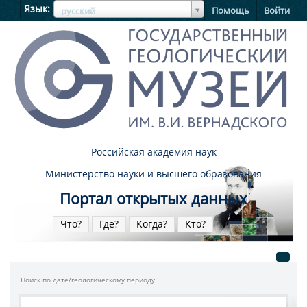
ЯзыкЯзык
Язык
Помощь
Войти
русский
Российская академия наук
Министерство науки и высшего образования
Портал открытых данных
Что?
Где?
Когда?
Кто?
Поиск по дате/геологическому периоду