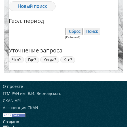
Новый поиск
Геол. период
(Кайнозой)
Уточнение запроса
Что?
Где?
Когда?
Кто?
О проекте
ГГМ РАН им. В.И. Вернадского
CKAN API
Ассоциация CKAN
Создано