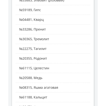
№33883, Эльбаит (розовый)
№59189, Гипс
№04481, Кварц
№33286, Пренит
№30365, Тремолит
№22275, Тагилит
№20355, Родонит
№61115, Целестин
№20588, Медь
№08315, Яшма агатовая
№61188, Кальцит