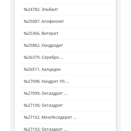
№24782, Эльбаит
№25087, Апофиллит
№25366, Витерит
№25862, Хондродит
№26379, Серебро ...
№26511, Халцедон
№27098, Хондрит H5 ...
№27099, Октаэдрит ...
№27100, Октаэдрит
№27102, Мезо%сидерит ...
№27103, Октаэдрит ...