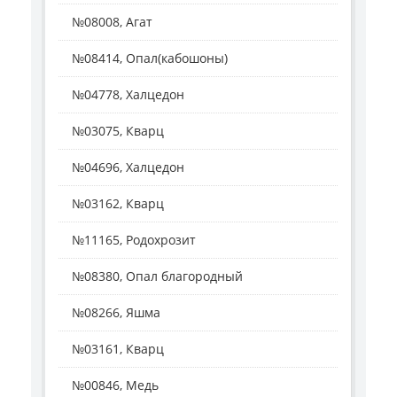
№08008, Агат
№08414, Опал(кабошоны)
№04778, Халцедон
№03075, Кварц
№04696, Халцедон
№03162, Кварц
№11165, Родохрозит
№08380, Опал благородный
№08266, Яшма
№03161, Кварц
№00846, Медь