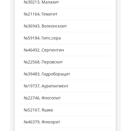
№30213, Малахит
№21164, Гематит
№36943, Волконскоит
№59184, Гипс,сера
№46492, Серпентин
№22568, Перовскит
№39483, Гидроборацит
№19737, Аурипигмент
№22746, Флогопит
№52167, Яшма
№46379, Флюорит