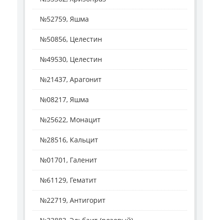
№52759, Яшма
№50856, Целестин
№49530, Целестин
№21437, Арагонит
№08217, Яшма
№25622, Монацит
№28516, Кальцит
№01701, Галенит
№61129, Гематит
№22719, Антигорит