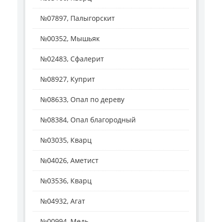
№07897, Палыгорскит
№00352, Мышьяк
№02483, Сфалерит
№08927, Куприт
№08633, Опал по дереву
№08384, Опал благородный
№03035, Кварц
№04026, Аметист
№03536, Кварц
№04932, Агат
№00994, Медь