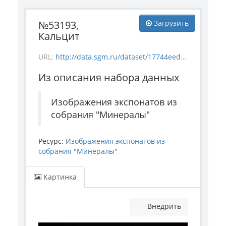
№53193,
Загрузить
Кальцит
URL:
http://data.sgm.ru/dataset/17744eed-27fa-4a9a-bc72-4e657fa570af/resource/3ff7cc22-5dfe-4a20-8874-af1853875dbc/download/mineral_53193.jpg
Из описания набора данных
Изображения экспонатов из
собрания "Минералы"
Ресурс:
Изображения экспонатов из
собрания "Минералы"
Картинка
Внедрить