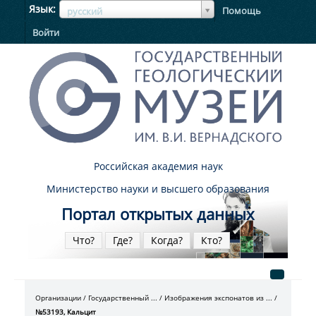
ЯзыкЯзык
Язык
Помощь
русский
Войти
Российская академия наук
Министерство науки и высшего образования
Портал открытых данных
Что?
Где?
Когда?
Кто?
Организации
Государственный ...
Изображения экспонатов из ...
№53193, Кальцит