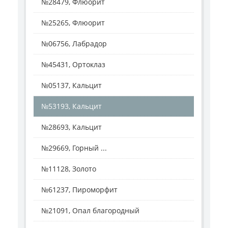
№28479, Флюорит
№25265, Флюорит
№06756, Лабрадор
№45431, Ортоклаз
№05137, Кальцит
№53193, Кальцит
№28693, Кальцит
№29669, Горный ...
№11128, Золото
№61237, Пироморфит
№21091, Опал благородный