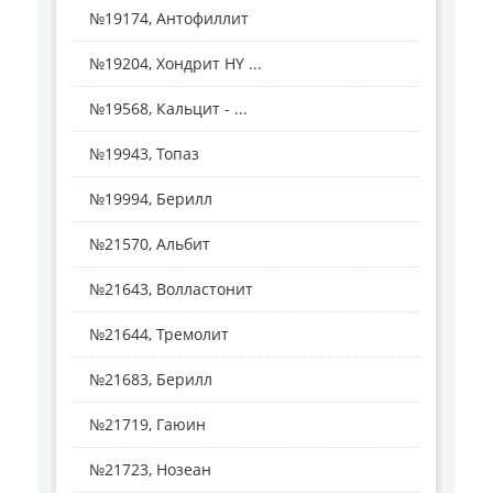
№19174, Антофиллит
№19204, Хондрит HY ...
№19568, Кальцит - ...
№19943, Топаз
№19994, Берилл
№21570, Альбит
№21643, Волластонит
№21644, Тремолит
№21683, Берилл
№21719, Гаюин
№21723, Нозеан