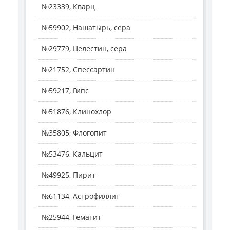
№23339, Кварц
№59902, Нашатырь, сера
№29779, Целестин, сера
№21752, Спессартин
№59217, Гипс
№51876, Клинохлор
№35805, Флогопит
№53476, Кальцит
№49925, Пирит
№61134, Астрофиллит
№25944, Гематит