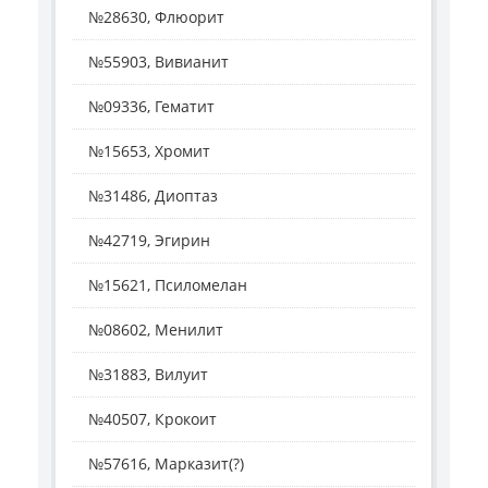
№28630, Флюорит
№55903, Вивианит
№09336, Гематит
№15653, Хромит
№31486, Диоптаз
№42719, Эгирин
№15621, Псиломелан
№08602, Менилит
№31883, Вилуит
№40507, Крокоит
№57616, Марказит(?)