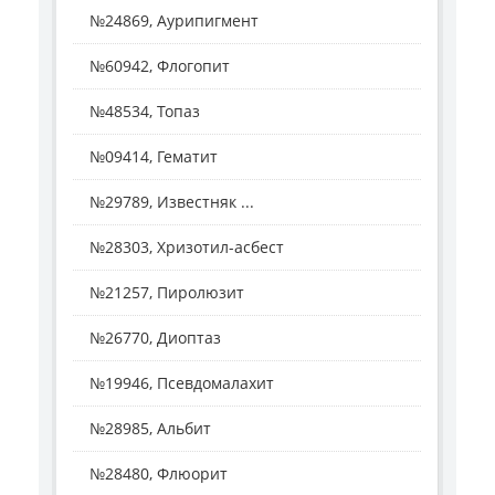
№24869, Аурипигмент
№60942, Флогопит
№48534, Топаз
№09414, Гематит
№29789, Известняк ...
№28303, Хризотил-асбест
№21257, Пиролюзит
№26770, Диоптаз
№19946, Псевдомалахит
№28985, Альбит
№28480, Флюорит