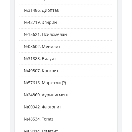
№31486, Диоптаз
№42719, Эгирин
№15621, Псиломелан
№08602, Менилит
№31883, Вилуит
№40507, Крокоит
№57616, Марказит(?)
№24869, Аурипигмент
№60942, Флогопит
№48534, Топаз
№09414, Гематит