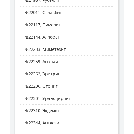
№21967, Рубеллит
№22011, Стильбит
№22117, Пимелит
№22144, Аллофан
№22233, Миметезит
№22259, Анапаит
№22262, Эритрин
№22296, Отенит
№22301, Ураноцирцит
№22310, Экдемит
№22344, Англезит