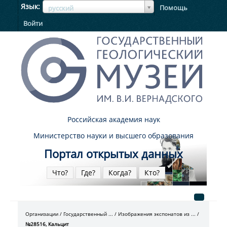
ЯзыкЯзык
Язык
Помощь
русский
Войти
Российская академия наук
Министерство науки и высшего образования
Портал открытых данных
Что?
Где?
Когда?
Кто?
Организации
Государственный ...
Изображения экспонатов из ...
№28516, Кальцит