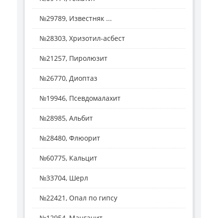
№29789, Известняк ...
№28303, Хризотил-асбест
№21257, Пиролюзит
№26770, Диоптаз
№19946, Псевдомалахит
№28985, Альбит
№28480, Флюорит
№60775, Кальцит
№33704, Шерл
№22421, Опал по гипсу
№12954, Манганит