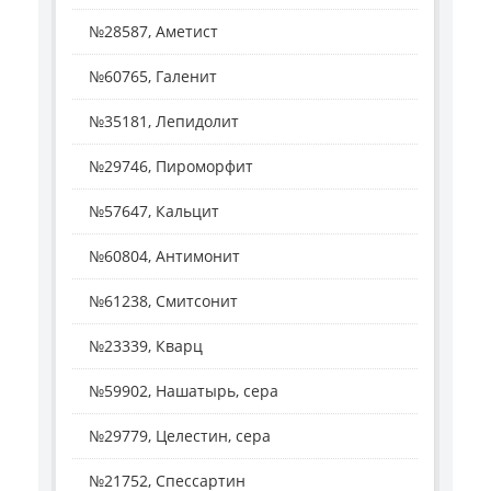
№28587, Аметист
№60765, Галенит
№35181, Лепидолит
№29746, Пироморфит
№57647, Кальцит
№60804, Антимонит
№61238, Смитсонит
№23339, Кварц
№59902, Нашатырь, сера
№29779, Целестин, сера
№21752, Спессартин