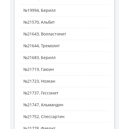
№19994, Берилл
№21570, Альбит
№21643, Волластонит
№21644, Тремолит
№21683, Берилл
№21719, Гаюин
№21723, Нозеан
№21737, Гессонит
№21747, Альмандин
№21752, Спессартин
№21778, Фаялит