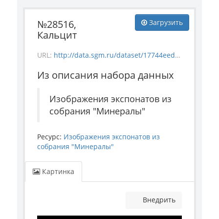
№28516,
Загрузить
Кальцит
URL:
http://data.sgm.ru/dataset/17744eed-27fa-4a9a-bc72-4e657fa570af/resource/18dc6164-6e81-4acc-b7dd-ad31a3c2a837/download/mineral_28516.jpg
Из описания набора данных
Изображения экспонатов из
собрания "Минералы"
Ресурс:
Изображения экспонатов из
собрания "Минералы"
Картинка
Внедрить