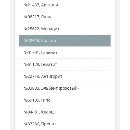
№21437, Арагонит
№08217, Яшма
№25622, Монацит
№28516, Кальцит
№01701, Галенит
№61129, Гематит
№22719, Антигорит
№33883, Эльбаит (розовый)
№59189, Гипс
№04481, Кварц
№33286, Пренит