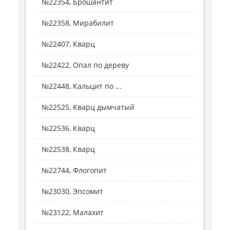
№22354, Брошантит
№22358, Мирабилит
№22407, Кварц
№22422, Опал по дереву
№22448, Кальцит по ...
№22525, Кварц дымчатый
№22536, Кварц
№22538, Кварц
№22744, Флогопит
№23030, Эпсомит
№23122, Малахит