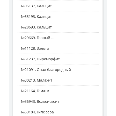
№05137, Кальцит
№53193, Кальцит
№28693, Кальцит
№29669, Горный ...
№11128, Золото
№61237, Пироморфит
№21091, Опал благородный
№30213, Малахит
№21164, Гематит
№36943, Волконскоит
№59184, Гипс,сера