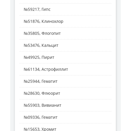
№59217, Гипс
№51876, Клинохлор
№35805, Флогопит
№53476, Кальцит
№49925, Пирит
№61134, Астрофиллит
№25944, Гематит
№28630, Флюорит
№55903, Вивианит
№09336, Гематит
№15653, Хромит