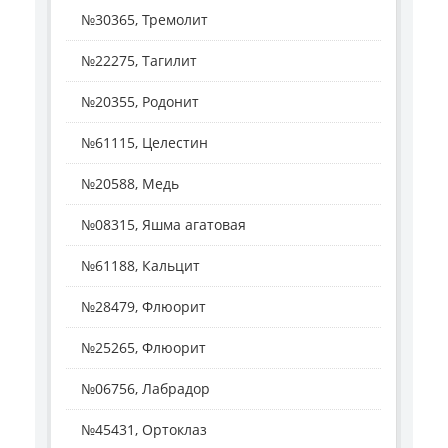
№30365, Тремолит
№22275, Тагилит
№20355, Родонит
№61115, Целестин
№20588, Медь
№08315, Яшма агатовая
№61188, Кальцит
№28479, Флюорит
№25265, Флюорит
№06756, Лабрадор
№45431, Ортоклаз