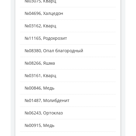
№03075, Кварц
№04696, Халцедон
№03162, Кварц
№11165, Родохрозит
№08380, Опал благородный
№08266, Яшма
№03161, Кварц
№00846, Медь
№01487, Молибденит
№06243, Ортоклаз
№00915, Медь