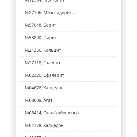
№27106, Мезосидерит ...
№57648, Барит
№53800, Пирит
№21356, Кальцит
№27118, Галенит
№02320, Сфалерит
№04676, Халцедон
№08008, Агат
№08414, Опал(кабошоны)
№04778, Халцедон