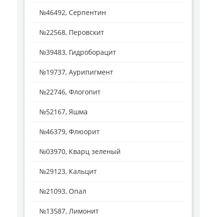
№46492, Серпентин
№22568, Перовскит
№39483, Гидроборацит
№19737, Аурипигмент
№22746, Флогопит
№52167, Яшма
№46379, Флюорит
№03970, Кварц зеленый
№29123, Кальцит
№21093, Опал
№13587, Лимонит