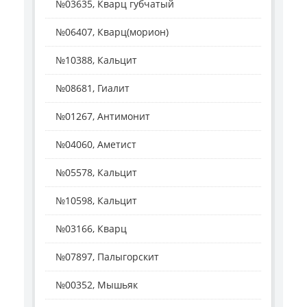
№03635, Кварц губчатый
№06407, Кварц(морион)
№10388, Кальцит
№08681, Гиалит
№01267, Антимонит
№04060, Аметист
№05578, Кальцит
№10598, Кальцит
№03166, Кварц
№07897, Палыгорскит
№00352, Мышьяк