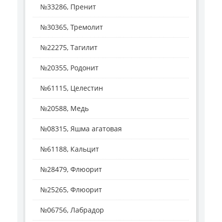
№33286, Пренит
№30365, Тремолит
№22275, Тагилит
№20355, Родонит
№61115, Целестин
№20588, Медь
№08315, Яшма агатовая
№61188, Кальцит
№28479, Флюорит
№25265, Флюорит
№06756, Лабрадор