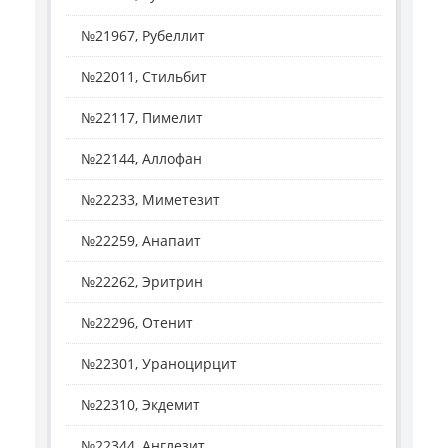
№21967, Рубеллит
№22011, Стильбит
№22117, Пимелит
№22144, Аллофан
№22233, Миметезит
№22259, Анапаит
№22262, Эритрин
№22296, Отенит
№22301, Ураноцирцит
№22310, Экдемит
№22344, Англезит