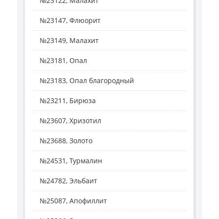
№23122, Малахит
№23147, Флюорит
№23149, Малахит
№23181, Опал
№23183, Опал благородный
№23211, Бирюза
№23607, Хризотил
№23688, Золото
№24531, Турмалин
№24782, Эльбаит
№25087, Апофиллит