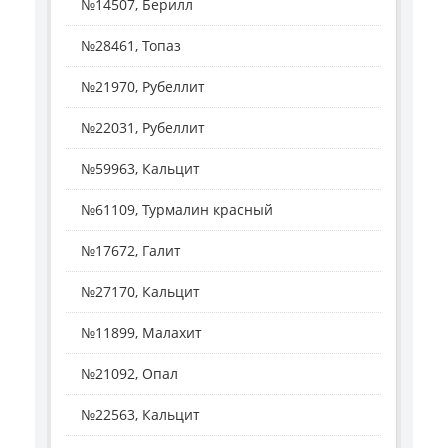
№14507, Берилл
№28461, Топаз
№21970, Рубеллит
№22031, Рубеллит
№59963, Кальцит
№61109, Турмалин красный
№17672, Галит
№27170, Кальцит
№11899, Малахит
№21092, Опал
№22563, Кальцит