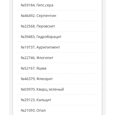
№59184, Гипс,сера
№46492, Серпентин
№22568, Перовскит
№39483, Гидроборацит
№19737, Аурипигмент
№22746, Флогопит
№52167, Яшма
№46379, Флюорит
№03970, Кварц зеленый
№29123, Кальцит
№21093, Опал