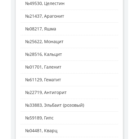
№49530, Целестин
№21437, Арагонит
№08217, Яшма
№25622, Монацит
№28516, Кальцит
№01701, Галенит
№61129, Гематит
№22719, Антигорит
№33883, Эльбаит (розовый)
№59189, Гипс
№04481, Кварц