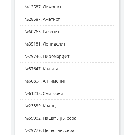
№13587, Лимонит
№28587, Аметист
№60765, Галенит
№35181, Лепидолит
№29746, Пироморфит
№57647, Кальцит
№60804, Антимонит
№61238, Смитсонит
№23339, Кварц
№59902, Нашатырь, сера
№29779, Целестин, сера