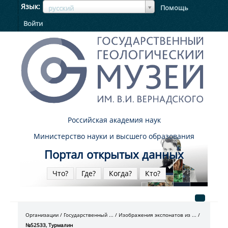
ЯзыкЯзык
Язык
Помощь
русский
Войти
Российская академия наук
Министерство науки и высшего образования
Портал открытых данных
Что?
Где?
Когда?
Кто?
Организации
Государственный ...
Изображения экспонатов из ...
№52533, Турмалин