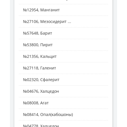
№12954, Манганит
№27106, Мезосидерит ...
№57648, Барит
№53800, Пирит
№21356, Кальцит
№27118, Галенит
№02320, Сфалерит
№04676, Халцедон
№08008, Агат
№08414, Опал(кабошоны)
№04778, Халцедон