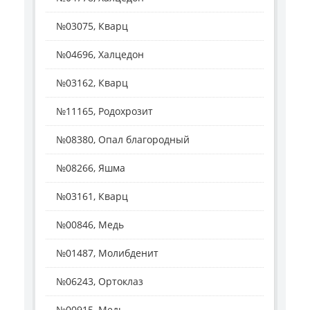
№03075, Кварц
№04696, Халцедон
№03162, Кварц
№11165, Родохрозит
№08380, Опал благородный
№08266, Яшма
№03161, Кварц
№00846, Медь
№01487, Молибденит
№06243, Ортоклаз
№00915, Медь