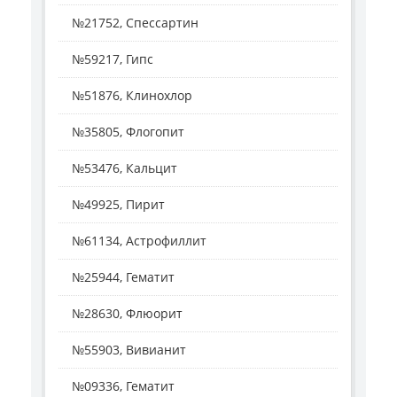
№21752, Спессартин
№59217, Гипс
№51876, Клинохлор
№35805, Флогопит
№53476, Кальцит
№49925, Пирит
№61134, Астрофиллит
№25944, Гематит
№28630, Флюорит
№55903, Вивианит
№09336, Гематит