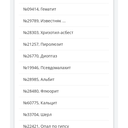
№09414, Гематит
№29789, Известняк ...
№28303, Хризотил-асбест
№21257, Пиролюзит
№26770, Диоптаз
№19946, Псевдомалахит
№28985, Альбит
№28480, Флюорит
№60775, Кальцит
№33704, Шерл
№22421, Опал по гипсу