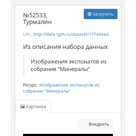
№52533,
Загрузить
Турмалин
URL:
http://data.sgm.ru/dataset/17744eed-27fa-4a9a-bc72-4e657fa570af/resource/e8813fa2-0838-4c25-a567-86467167c6b3/download/mineral_52533.jpg
Из описания набора данных
Изображения экспонатов из
собрания "Минералы"
Ресурс:
Изображения экспонатов из
собрания "Минералы"
Картинка
Внедрить