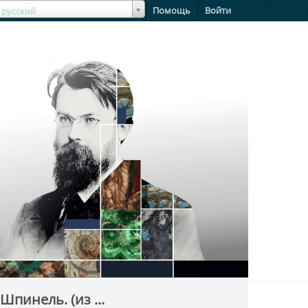
зыкЯзык
Помощь
Войти
русский
Шпинель. (из ...