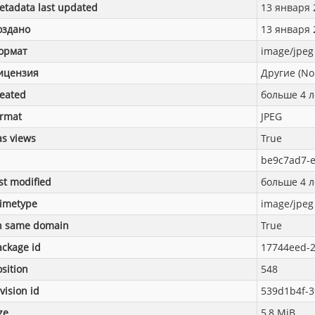
etadata last updated
13 января 2
оздано
13 января 2
ормат
image/jpeg
ицензия
Другие (No
reated
больше 4 л
ormat
JPEG
as views
True
be9c7ad7-e
st modified
больше 4 л
imetype
image/jpeg
n same domain
True
ackage id
17744eed-2
sition
548
vision id
539d1b4f-3
ze
5,8 MiB