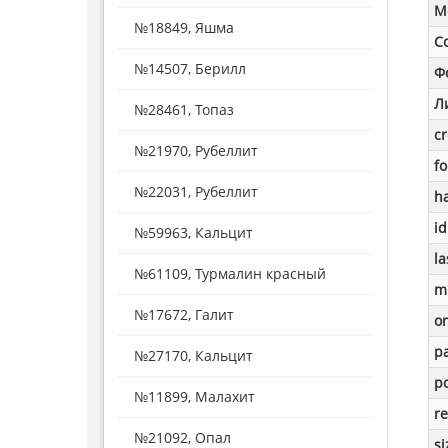
M
№18849, Яшма
С
№14507, Берилл
Ф
Л
№28461, Топаз
c
№21970, Рубеллит
f
№22031, Рубеллит
h
id
№59963, Кальцит
la
№61109, Турмалин красный
m
№17672, Галит
o
p
№27170, Кальцит
po
№11899, Малахит
re
№21092, Опал
si