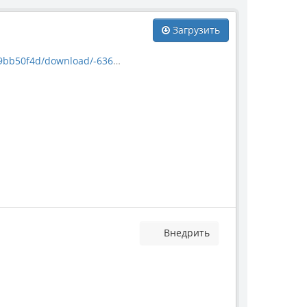
Загрузить
0f4d/download/-63687.jpg
Внедрить