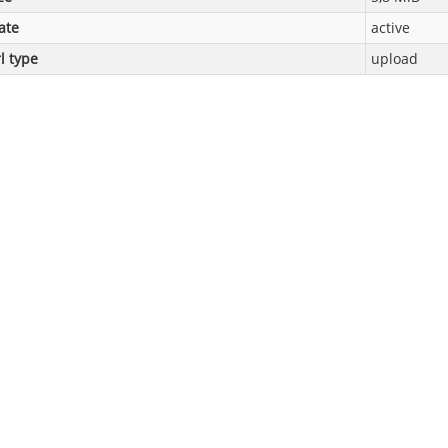
ate
active
l type
upload