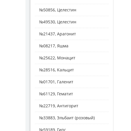
№50856, Целестин
№49530, Целестин
№21437, Арагонит
№08217, Яшма
№25622, Монацит
№28516, Кальцит
№01701, Галенит
№61129, Гематит
№22719, Антигорит
№33883, Эльбаит (розовый)
№59189, Гипс