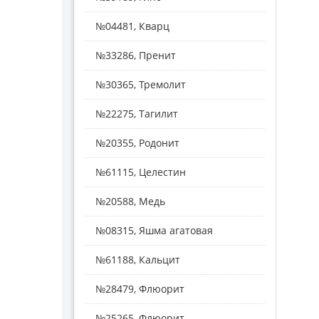
№04481, Кварц
№33286, Пренит
№30365, Тремолит
№22275, Тагилит
№20355, Родонит
№61115, Целестин
№20588, Медь
№08315, Яшма агатовая
№61188, Кальцит
№28479, Флюорит
№25265, Флюорит