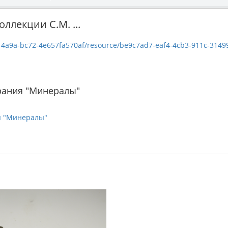
ллекции С.М. ...
-4a9a-bc72-4e657fa570af/resource/be9c7ad7-eaf4-4cb3-911c-31499bb5
рания "Минералы"
я "Минералы"