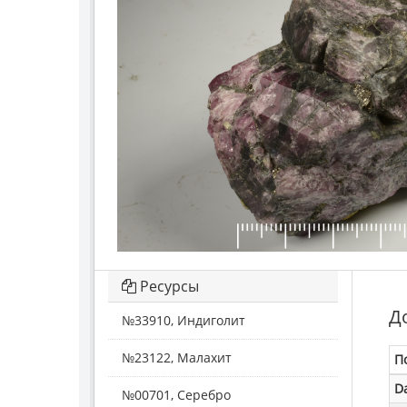
Ресурсы
Д
№33910, Индиголит
№23122, Малахит
П
D
№00701, Серебро