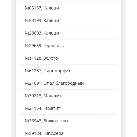
№05137, Кальцит
№53193, Кальцит
№28693, Кальцит
№29669, Горный ...
№11128, Золото
№61237, Пироморфит
№21091, Опал благородный
№30213, Малахит
№21164, Гематит
№36943, Волконскоит
№59184, Гипс,сера