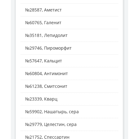
№28587, Аметист
№60765, Галенит
№35181, Лепидолит
№29746, Пироморфит
№57647, Кальцит
№60804, Антимонит
№61238, Смитсонит
№23339, Кварц
№59902, Нашатырь, сера
№29779, Целестин, сера
№21752, Спессартин