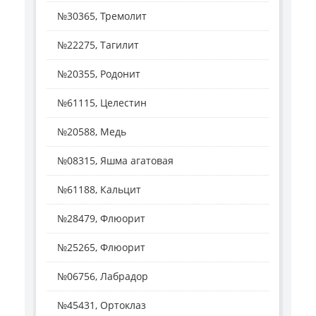
№30365, Тремолит
№22275, Тагилит
№20355, Родонит
№61115, Целестин
№20588, Медь
№08315, Яшма агатовая
№61188, Кальцит
№28479, Флюорит
№25265, Флюорит
№06756, Лабрадор
№45431, Ортоклаз