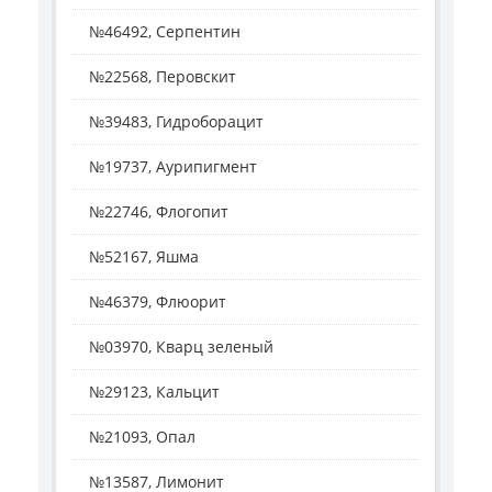
№46492, Серпентин
№22568, Перовскит
№39483, Гидроборацит
№19737, Аурипигмент
№22746, Флогопит
№52167, Яшма
№46379, Флюорит
№03970, Кварц зеленый
№29123, Кальцит
№21093, Опал
№13587, Лимонит