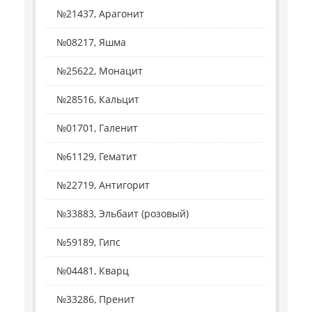
№21437, Арагонит
№08217, Яшма
№25622, Монацит
№28516, Кальцит
№01701, Галенит
№61129, Гематит
№22719, Антигорит
№33883, Эльбаит (розовый)
№59189, Гипс
№04481, Кварц
№33286, Пренит