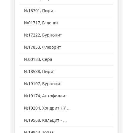
№16701, Пирит
№01717, Галенит
№17222, Бурнонит
№17853, Флюорит
№00183, Сера
№18538, Пирит
№19107, Бурнонит
№19174, Антофиллит
№19204, Хондрит HY ...
№19568, Кальцит - ...
№19943, Топаз