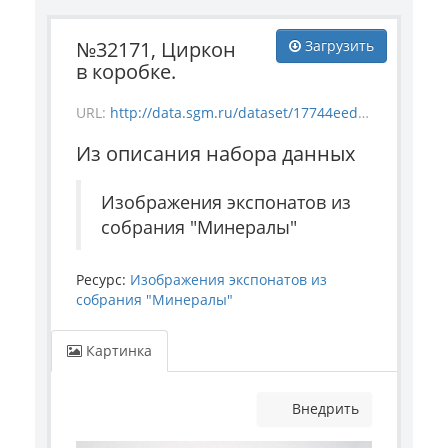
№32171, Циркон
Загрузить
в коробке.
URL:
http://data.sgm.ru/dataset/17744eed-27fa-4a9a-bc72-4e657fa570af/resource/405a4e45-a56d-414f-ac57-7568b17f780b/download/mineral_32171.jpg
Из описания набора данных
Изображения экспонатов из
собрания "Минералы"
Ресурс:
Изображения экспонатов из
собрания "Минералы"
Картинка
Внедрить