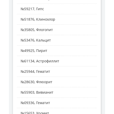
№59217, Гипс
№51876, Клинохлор
№35805, Флогопит
№53476, Кальцит
№49925, Пирит
№61134, Астрофиллит
№25944, Гематит
№28630, Флюорит
№55903, Вивианит
№09336, Гематит
№15653, Хромит