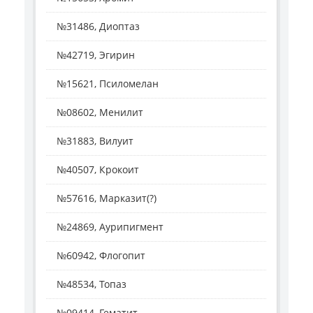
№31486, Диоптаз
№42719, Эгирин
№15621, Псиломелан
№08602, Менилит
№31883, Вилуит
№40507, Крокоит
№57616, Марказит(?)
№24869, Аурипигмент
№60942, Флогопит
№48534, Топаз
№09414, Гематит