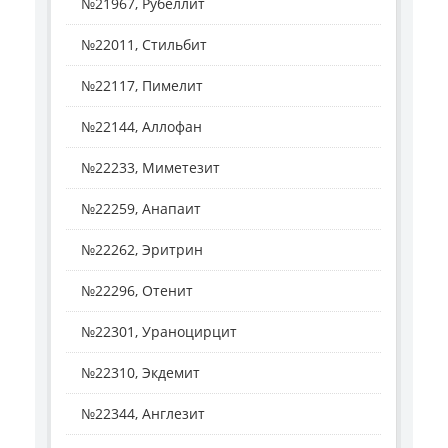
№21967, Рубеллит
№22011, Стильбит
№22117, Пимелит
№22144, Аллофан
№22233, Миметезит
№22259, Анапаит
№22262, Эритрин
№22296, Отенит
№22301, Ураноцирцит
№22310, Экдемит
№22344, Англезит