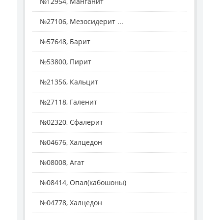
№12954, Манганит
№27106, Мезосидерит ...
№57648, Барит
№53800, Пирит
№21356, Кальцит
№27118, Галенит
№02320, Сфалерит
№04676, Халцедон
№08008, Агат
№08414, Опал(кабошоны)
№04778, Халцедон