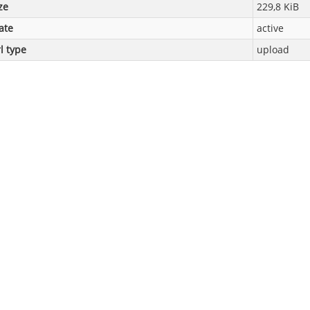
ze
229,8 KiB
ate
active
l type
upload