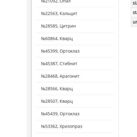
№21092, Опал
si
st
№22563, Кальцит
ur
№28585, Цитрин
№60864, Кварц
№45399, Ортоклаз
№45387, Стибнит
№28468, Арагонит
№28566, Кварц
№28507, Кварц
№45439, Ортоклаз
№53362, Хризопраз