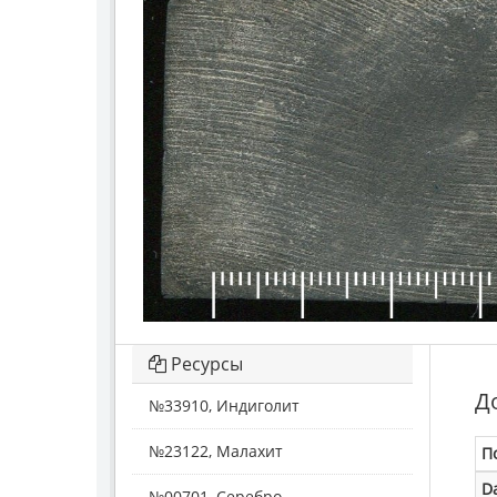
Ресурсы
Д
№33910, Индиголит
№23122, Малахит
П
D
№00701, Серебро