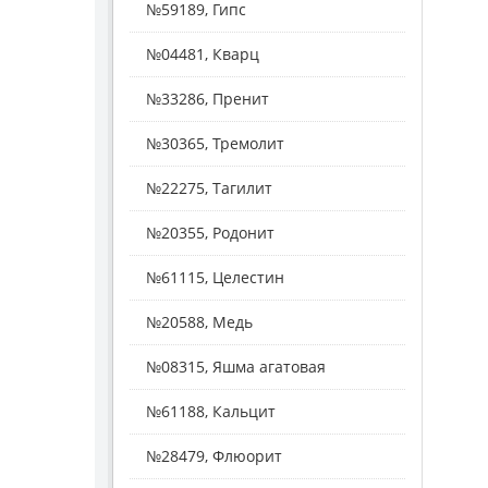
№59189, Гипс
№04481, Кварц
№33286, Пренит
№30365, Тремолит
№22275, Тагилит
№20355, Родонит
№61115, Целестин
№20588, Медь
№08315, Яшма агатовая
№61188, Кальцит
№28479, Флюорит