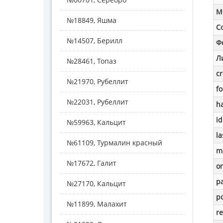
M
№18849, Яшма
С
№14507, Берилл
Ф
Л
№28461, Топаз
c
№21970, Рубеллит
f
№22031, Рубеллит
h
id
№59963, Кальцит
la
№61109, Турмалин красный
m
№17672, Галит
o
p
№27170, Кальцит
po
№11899, Малахит
re