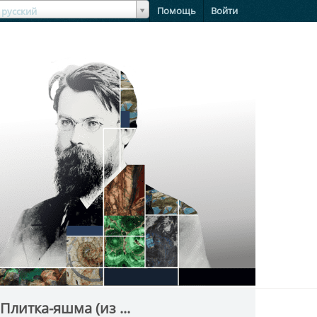
зыкЯзык
Помощь
Войти
русский
Плитка-яшма (из ...