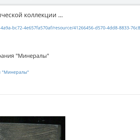
ческой коллекции ...
a9a-bc72-4e657fa570af/resource/41266456-d570-4dd8-8833-76c81ec8939e
рания "Минералы"
я "Минералы"