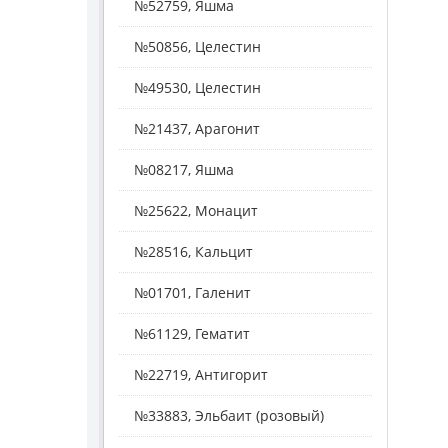
№52759, Яшма
№50856, Целестин
№49530, Целестин
№21437, Арагонит
№08217, Яшма
№25622, Монацит
№28516, Кальцит
№01701, Галенит
№61129, Гематит
№22719, Антигорит
№33883, Эльбаит (розовый)