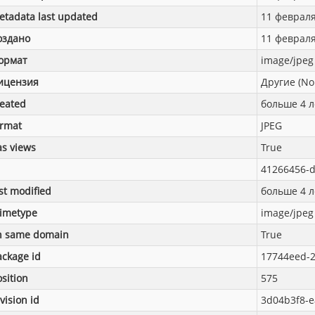
etadata last updated
11 февраля 
оздано
11 февраля 
ормат
image/jpeg
ицензия
Другие (No
reated
больше 4 л
ormat
JPEG
as views
True
41266456-d
st modified
больше 4 л
imetype
image/jpeg
n same domain
True
ackage id
17744eed-2
sition
575
vision id
3d04b3f8-e