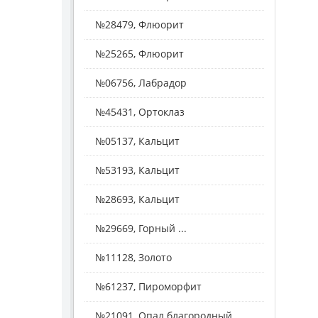
№28479, Флюорит
№25265, Флюорит
№06756, Лабрадор
№45431, Ортоклаз
№05137, Кальцит
№53193, Кальцит
№28693, Кальцит
№29669, Горный ...
№11128, Золото
№61237, Пироморфит
№21091, Опал благородный