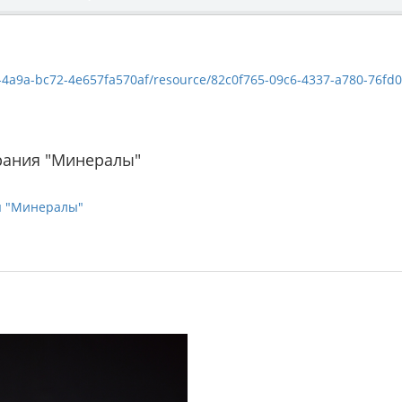
a9a-bc72-4e657fa570af/resource/82c0f765-09c6-4337-a780-76fd070c72ee/
рания "Минералы"
я "Минералы"