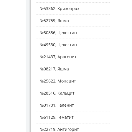
№53362, Хризопраз
№52759, Яшма
№50856, Целестин
№49530, Целестин
№21437, Арагонит
№08217, Яшма
№25622, Монацит
№28516, Кальцит
№01701, Галенит
№61129, Гематит
№22719, Антигорит