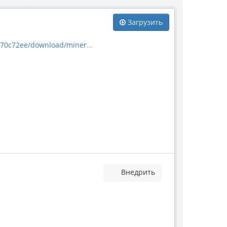
Загрузить
download/mineral_46379.jpg
Внедрить