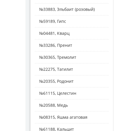
№33883, Эльбаит (розовый)
№59189, Гипс
№04481, Кварц
№33286, Пренит
№30365, Тремолит
№22275, Тагилит
№20355, Родонит
№61115, Целестин
№20588, Медь
№08315, Яшма агатовая
№61188, Кальцит