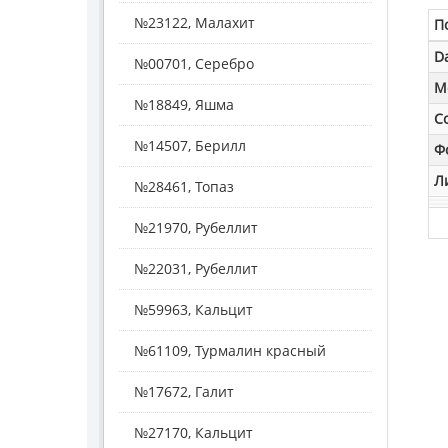
№23122, Малахит
П
D
№00701, Серебро
M
№18849, Яшма
С
№14507, Берилл
Ф
Л
№28461, Топаз
№21970, Рубеллит
№22031, Рубеллит
№59963, Кальцит
№61109, Турмалин красный
№17672, Галит
№27170, Кальцит