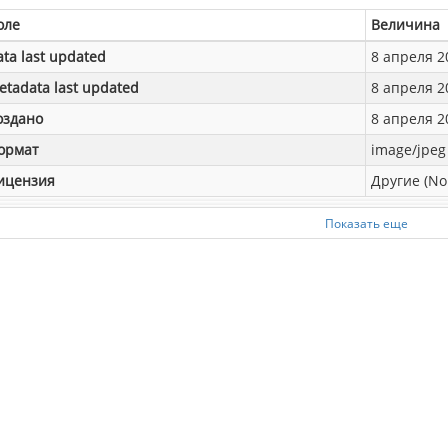
оле
Величина
ata last updated
8 апреля 20
etadata last updated
8 апреля 20
оздано
8 апреля 20
ормат
image/jpeg
ицензия
Другие (No
Показать еще