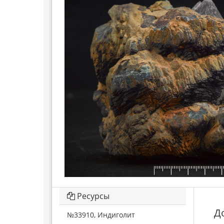
Ресурсы
Д
№33910, Индиголит