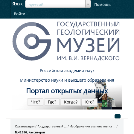
ЯзыкЯзык
Язык
Помощь
русский
Войти
Российская академия наук
Министерство науки и высшего образования
Портал открытых данных
Что?
Где?
Когда?
Кто?
Организации
Государственный ...
Изображения экспонатов из ...
№42556, Касситерит