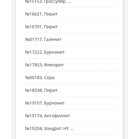
№15153, Гроссуляр, ...
№16621, Пирит
№16701, Пирит
№01717, Галенит
№17222, Бурнонит
№17853, Флюорит
№00183, Сера
№18538, Пирит
№19107, Бурнонит
№19174, Антофиллит
№19204, Хондрит HY ...