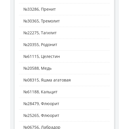
№33286, Пренит
№30365, Тремолит
№22275, Тагилит
№20355, Родонит
№61115, Целестин
№20588, Медь
№08315, Яшма агатовая
№61188, Кальцит
№28479, Флюорит
№25265, Флюорит
№06756, Лабрадор