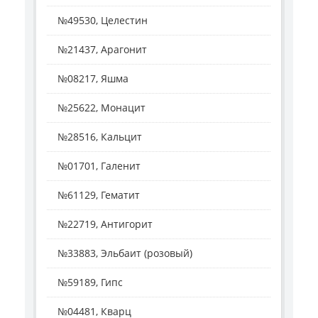
№49530, Целестин
№21437, Арагонит
№08217, Яшма
№25622, Монацит
№28516, Кальцит
№01701, Галенит
№61129, Гематит
№22719, Антигорит
№33883, Эльбаит (розовый)
№59189, Гипс
№04481, Кварц