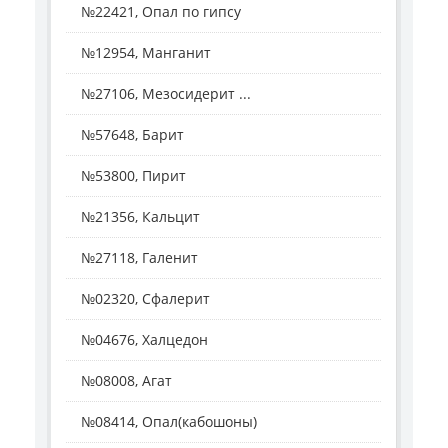
№22421, Опал по гипсу
№12954, Манганит
№27106, Мезосидерит ...
№57648, Барит
№53800, Пирит
№21356, Кальцит
№27118, Галенит
№02320, Сфалерит
№04676, Халцедон
№08008, Агат
№08414, Опал(кабошоны)