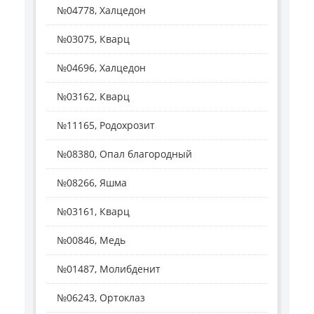
№04778, Халцедон
№03075, Кварц
№04696, Халцедон
№03162, Кварц
№11165, Родохрозит
№08380, Опал благородный
№08266, Яшма
№03161, Кварц
№00846, Медь
№01487, Молибденит
№06243, Ортоклаз