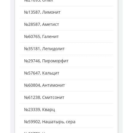
№13587, Лимонит
№28587, Аметист
№60765, Галенит
№35181, Лепидолит
№29746, Пироморфит
№57647, Кальцит
№60804, Антимонит
№61238, Смитсонит
№23339, Кварц
№59902, Нашатырь, сера