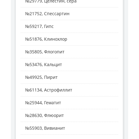
№29779, Целестин, сера
№21752, Спессартин
№59217, Гипс
№51876, Клинохлор
№35805, Флогопит
№53476, Кальцит
№49925, Пирит
№61134, Астрофиллит
№25944, Гематит
№28630, Флюорит
№55903, Вивианит