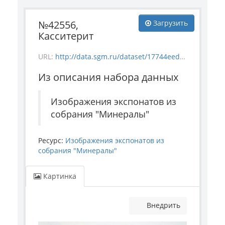
№42556,
Загрузить
Касситерит
URL:
http://data.sgm.ru/dataset/17744eed-27fa-4a9a-bc72-4e657fa570af/resource/0c32ee08-af14-4029-981e-6534a3d8b782/download/mineral_42556.jpg
Из описания набора данных
Изображения экспонатов из
собрания "Минералы"
Ресурс:
Изображения экспонатов из
собрания "Минералы"
Картинка
Внедрить