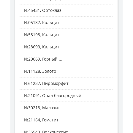
№45431, Ортоклаз
№05137, Кальцит
№53193, Кальцит
№28693, Кальцит
№29669, Горный ...
№11128, Золото
№61237, Пироморфит
№21091, Опал благородный
№30213, Малахит
№21164, Гематит
№36943, Волконскоит