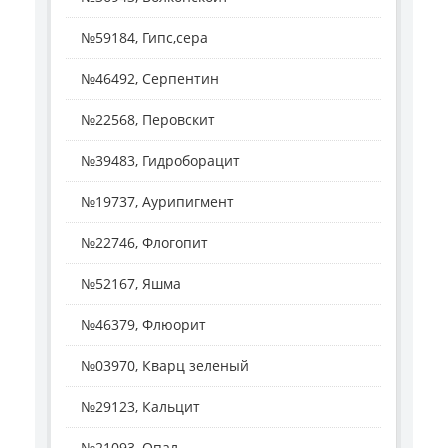
№59184, Гипс,сера
№46492, Серпентин
№22568, Перовскит
№39483, Гидроборацит
№19737, Аурипигмент
№22746, Флогопит
№52167, Яшма
№46379, Флюорит
№03970, Кварц зеленый
№29123, Кальцит
№21093, Опал