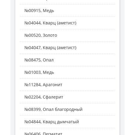
№00915, Медь
№04044, Кварц (аметист)
№00520, Золото
№04047, Кварц (аметист)
№08475, Опал
№01003, Медь
№11284, Арагонит
№02204, Сфалерит
№08399, Опал благородный
№04844, Кварц дымчатый
№06406, Пегматит ...