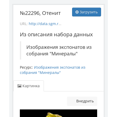
№22296, Отенит
Загрузить
URL:
http://data.sgm.ru/dataset/17744eed-27fa-4a9a-bc72-4e657fa570af/resource/5b790ccd-5d6f-4cde-b123-215b98262da3/download/mineral_22296.jpg
Из описания набора данных
Изображения экспонатов из
собрания "Минералы"
Ресурс:
Изображения экспонатов из
собрания "Минералы"
Картинка
Внедрить