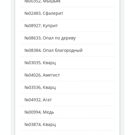
№00352, Мышьяк
№02483, Сфалерит
№08927, Куприт
№08633, Опал по дереву
№08384, Опал благородный
№03035, Кварц
№04026, Аметист
№03536, Кварц
№04932, Агат
№00994, Медь
№03874, Кварц