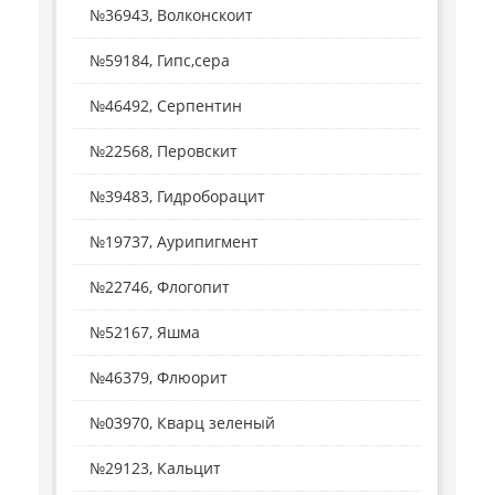
№36943, Волконскоит
№59184, Гипс,сера
№46492, Серпентин
№22568, Перовскит
№39483, Гидроборацит
№19737, Аурипигмент
№22746, Флогопит
№52167, Яшма
№46379, Флюорит
№03970, Кварц зеленый
№29123, Кальцит