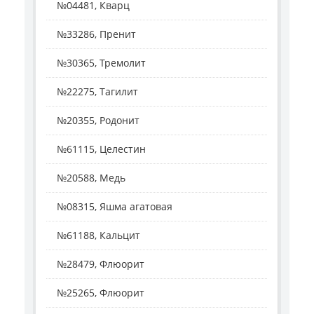
№04481, Кварц
№33286, Пренит
№30365, Тремолит
№22275, Тагилит
№20355, Родонит
№61115, Целестин
№20588, Медь
№08315, Яшма агатовая
№61188, Кальцит
№28479, Флюорит
№25265, Флюорит