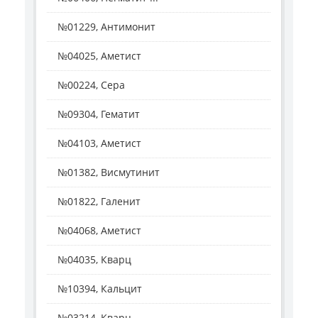
№01229, Антимонит
№04025, Аметист
№00224, Сера
№09304, Гематит
№04103, Аметист
№01382, Висмутинит
№01822, Галенит
№04068, Аметист
№04035, Кварц
№10394, Кальцит
№03214, Кварц