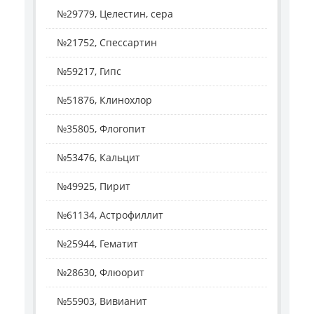
№29779, Целестин, сера
№21752, Спессартин
№59217, Гипс
№51876, Клинохлор
№35805, Флогопит
№53476, Кальцит
№49925, Пирит
№61134, Астрофиллит
№25944, Гематит
№28630, Флюорит
№55903, Вивианит