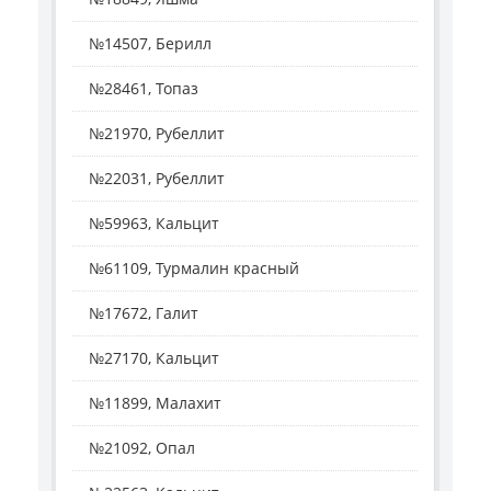
№14507, Берилл
№28461, Топаз
№21970, Рубеллит
№22031, Рубеллит
№59963, Кальцит
№61109, Турмалин красный
№17672, Галит
№27170, Кальцит
№11899, Малахит
№21092, Опал