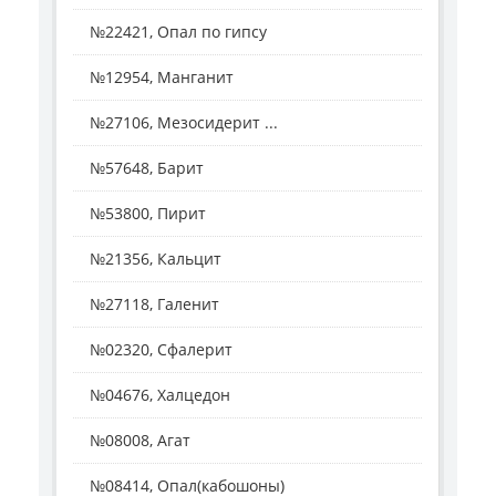
№22421, Опал по гипсу
№12954, Манганит
№27106, Мезосидерит ...
№57648, Барит
№53800, Пирит
№21356, Кальцит
№27118, Галенит
№02320, Сфалерит
№04676, Халцедон
№08008, Агат
№08414, Опал(кабошоны)