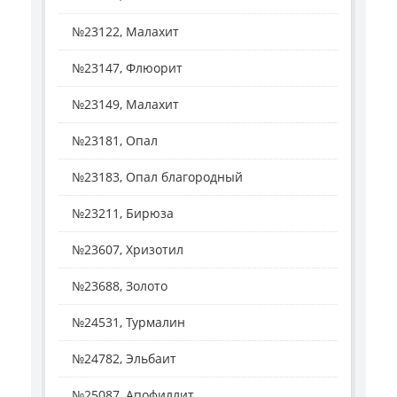
№23122, Малахит
№23147, Флюорит
№23149, Малахит
№23181, Опал
№23183, Опал благородный
№23211, Бирюза
№23607, Хризотил
№23688, Золото
№24531, Турмалин
№24782, Эльбаит
№25087, Апофиллит