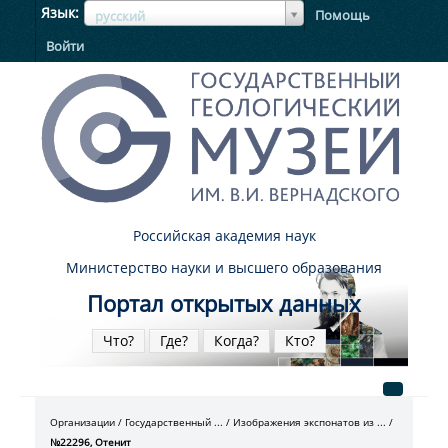
ЯзыкЯзык
Язык
Помощь
русский
Войти
Российская академия наук
Министерство науки и высшего образования
Портал открытых данных
Что?
Где?
Когда?
Кто?
Организации
Государственный ...
Изображения экспонатов из ...
№22296, Отенит