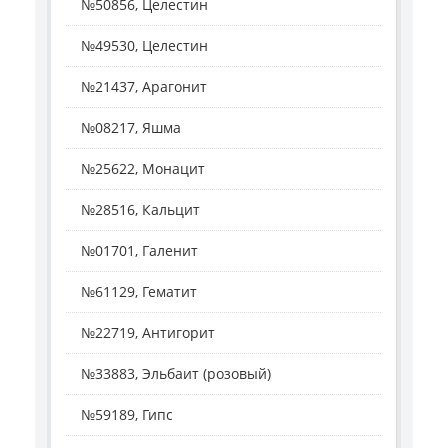
№50856, Целестин
№49530, Целестин
№21437, Арагонит
№08217, Яшма
№25622, Монацит
№28516, Кальцит
№01701, Галенит
№61129, Гематит
№22719, Антигорит
№33883, Эльбаит (розовый)
№59189, Гипс