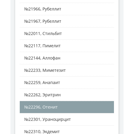
№21966, Рубеллит
№21967, Рубеллит
№22011, Стильбит
№22117, Пимелит
№22144, Аллофан
№22233, Миметезит
№22259, Анапаит
№22262, Эритрин
№22296, Отенит
№22301, Ураноцирцит
№22310, Экдемит