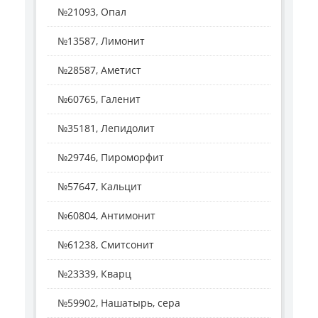
№21093, Опал
№13587, Лимонит
№28587, Аметист
№60765, Галенит
№35181, Лепидолит
№29746, Пироморфит
№57647, Кальцит
№60804, Антимонит
№61238, Смитсонит
№23339, Кварц
№59902, Нашатырь, сера