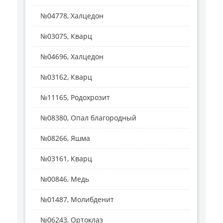
№04778, Халцедон
№03075, Кварц
№04696, Халцедон
№03162, Кварц
№11165, Родохрозит
№08380, Опал благородный
№08266, Яшма
№03161, Кварц
№00846, Медь
№01487, Молибденит
№06243, Ортоклаз