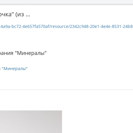
ка" (из ...
-4a9a-bc72-4e657fa570af/resource/2342c948-20e1-4e4e-8531-24b8724
рания "Минералы"
я "Минералы"