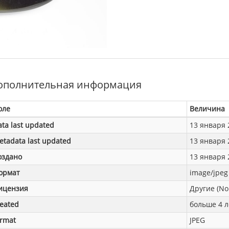
ополнительная информация
оле
Величина
ata last updated
13 января 2
etadata last updated
13 января 2
оздано
13 января 2
ормат
image/jpeg
ицензия
Другие (No
reated
больше 4 л
ormat
JPEG