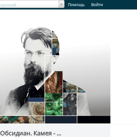
зыкЯзык
Помощь
Войти
русский
Обсидиан. Камея - ...