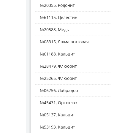
№20355, Родонит
№61115, Целестин
№20588, Медь
№08315, Яшма агатовая
№61188, Кальцит
№28479, Флюорит
№25265, Флюорит
№06756, Лабрадор
№45431, Ортоклаз
№05137, Кальцит
№53193, Кальцит