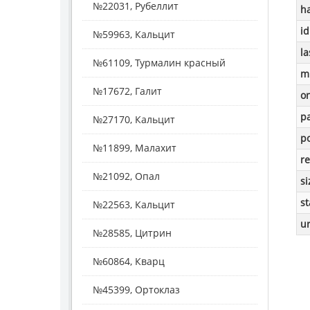
№22031, Рубеллит
h
id
№59963, Кальцит
la
№61109, Турмалин красный
m
№17672, Галит
o
p
№27170, Кальцит
po
№11899, Малахит
re
№21092, Опал
si
st
№22563, Кальцит
ur
№28585, Цитрин
№60864, Кварц
№45399, Ортоклаз