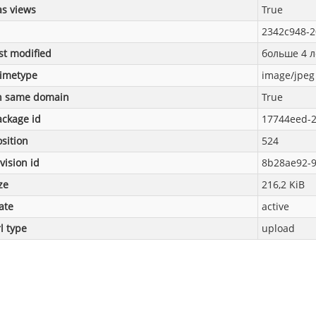
as views
True
2342c948-2
st modified
больше 4 л
imetype
image/jpeg
n same domain
True
ackage id
17744eed-2
sition
524
vision id
8b28ae92-9
ze
216,2 KiB
ate
active
l type
upload