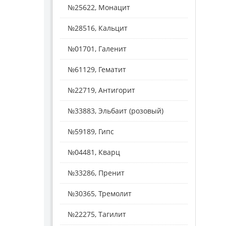
№25622, Монацит
№28516, Кальцит
№01701, Галенит
№61129, Гематит
№22719, Антигорит
№33883, Эльбаит (розовый)
№59189, Гипс
№04481, Кварц
№33286, Пренит
№30365, Тремолит
№22275, Тагилит