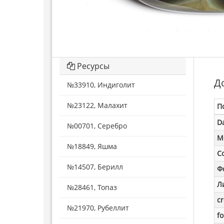
Ресурсы
Д
№33910, Индиголит
№23122, Малахит
П
D
№00701, Серебро
M
№18849, Яшма
С
№14507, Берилл
Ф
Л
№28461, Топаз
c
№21970, Рубеллит
f