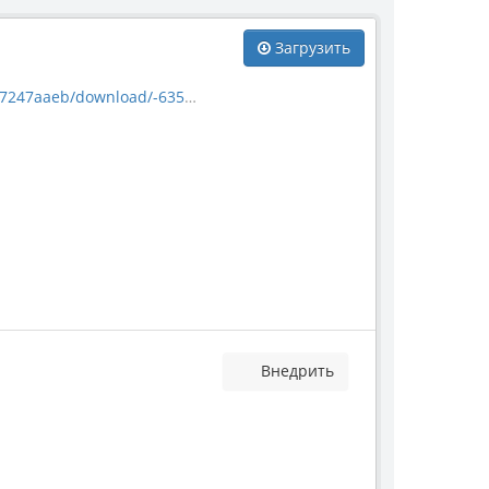
Загрузить
7aaeb/download/-63520.jpg
Внедрить