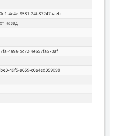
0e1-4e4e-8531-24b87247aaeb
ет назад
7fa-4a9a-bc72-4e657fa570af
be3-49f5-a659-c0a4ed359098