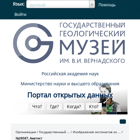
ЯзыкЯзык
Язык
Помощь
русский
Войти
Российская академия наук
Министерство науки и высшего образования
Портал открытых данных
Что?
Где?
Когда?
Кто?
Организации
Государственный ...
Изображения экспонатов из ...
№28587, Аметист