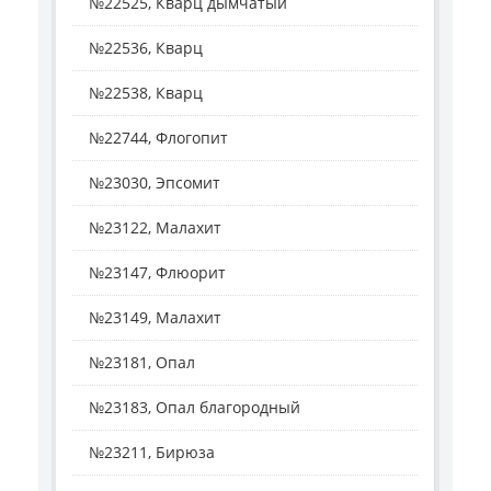
№22525, Кварц дымчатый
№22536, Кварц
№22538, Кварц
№22744, Флогопит
№23030, Эпсомит
№23122, Малахит
№23147, Флюорит
№23149, Малахит
№23181, Опал
№23183, Опал благородный
№23211, Бирюза