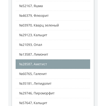
№52167, Яшма
№46379, Флюорит
№03970, Кварц зеленый
№29123, Кальцит
№21093, Опал
№13587, Лимонит
№28587, Аметист
№60765, Галенит
№35181, Лепидолит
№29746, Пироморфит
№57647, Кальцит