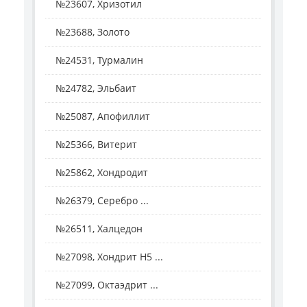
№23607, Хризотил
№23688, Золото
№24531, Турмалин
№24782, Эльбаит
№25087, Апофиллит
№25366, Витерит
№25862, Хондродит
№26379, Серебро ...
№26511, Халцедон
№27098, Хондрит H5 ...
№27099, Октаэдрит ...