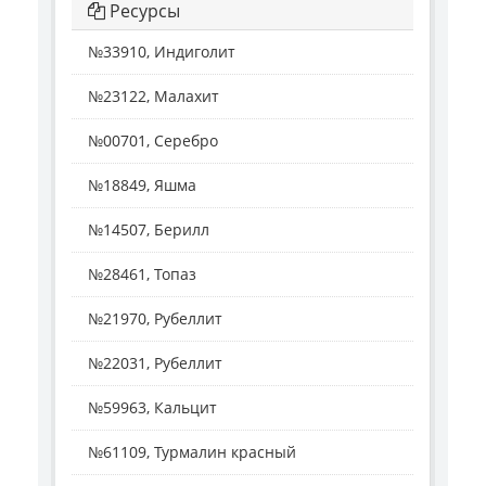
Ресурсы
№33910, Индиголит
№23122, Малахит
№00701, Серебро
№18849, Яшма
№14507, Берилл
№28461, Топаз
№21970, Рубеллит
№22031, Рубеллит
№59963, Кальцит
№61109, Турмалин красный