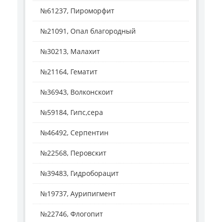
№61237, Пироморфит
№21091, Опал благородный
№30213, Малахит
№21164, Гематит
№36943, Волконскоит
№59184, Гипс,сера
№46492, Серпентин
№22568, Перовскит
№39483, Гидроборацит
№19737, Аурипигмент
№22746, Флогопит