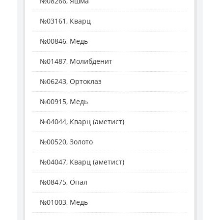
№08266, Яшма
№03161, Кварц
№00846, Медь
№01487, Молибденит
№06243, Ортоклаз
№00915, Медь
№04044, Кварц (аметист)
№00520, Золото
№04047, Кварц (аметист)
№08475, Опал
№01003, Медь