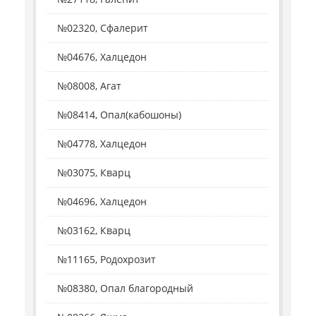
№02320, Сфалерит
№04676, Халцедон
№08008, Агат
№08414, Опал(кабошоны)
№04778, Халцедон
№03075, Кварц
№04696, Халцедон
№03162, Кварц
№11165, Родохрозит
№08380, Опал благородный