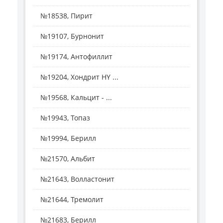
№18538, Пирит
№19107, Бурнонит
№19174, Антофиллит
№19204, Хондрит HY ...
№19568, Кальцит - ...
№19943, Топаз
№19994, Берилл
№21570, Альбит
№21643, Волластонит
№21644, Тремолит
№21683, Берилл