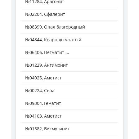
№11284, Арагонит
№02204, Сфалерит
№08399, Опал благородный
№04844, Кварц дымчатый
№06406, Пегматит ...
№01229, Антимонит
№04025, Аметист
№00224, Сера
№09304, Гематит
№04103, Аметист
№01382, Висмутинит