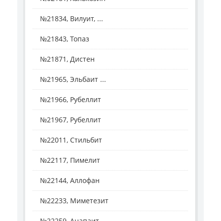
№21834, Вилуит, ...
№21843, Топаз
№21871, Дистен
№21965, Эльбаит ...
№21966, Рубеллит
№21967, Рубеллит
№22011, Стильбит
№22117, Пимелит
№22144, Аллофан
№22233, Миметезит
№22259, Анапаит