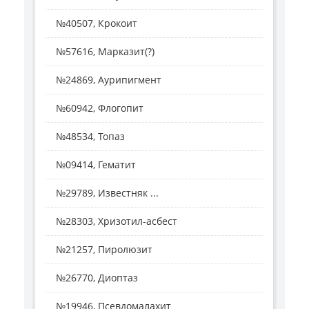
№40507, Крокоит
№57616, Марказит(?)
№24869, Аурипигмент
№60942, Флогопит
№48534, Топаз
№09414, Гематит
№29789, Известняк ...
№28303, Хризотил-асбест
№21257, Пиролюзит
№26770, Диоптаз
№19946, Псевдомалахит