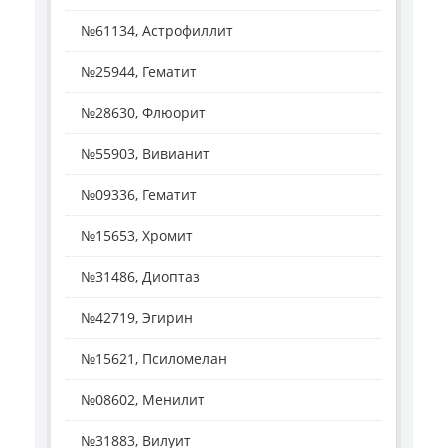
№61134, Астрофиллит
№25944, Гематит
№28630, Флюорит
№55903, Вивианит
№09336, Гематит
№15653, Хромит
№31486, Диоптаз
№42719, Эгирин
№15621, Псиломелан
№08602, Менилит
№31883, Вилуит