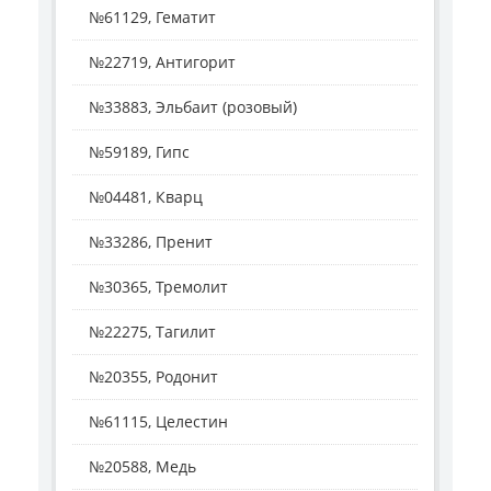
№61129, Гематит
№22719, Антигорит
№33883, Эльбаит (розовый)
№59189, Гипс
№04481, Кварц
№33286, Пренит
№30365, Тремолит
№22275, Тагилит
№20355, Родонит
№61115, Целестин
№20588, Медь