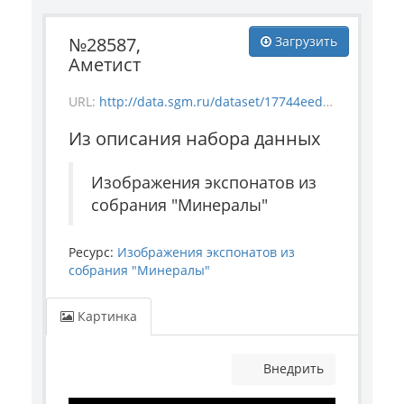
№28587,
Загрузить
Аметист
URL:
http://data.sgm.ru/dataset/17744eed-27fa-4a9a-bc72-4e657fa570af/resource/6011ae06-61d4-4aba-9025-efd7fee5c5a4/download/mineral_28587.jpg
Из описания набора данных
Изображения экспонатов из
собрания "Минералы"
Ресурс:
Изображения экспонатов из
собрания "Минералы"
Картинка
Внедрить