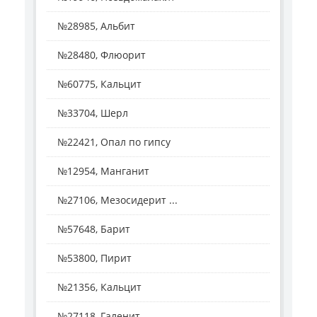
№28985, Альбит
№28480, Флюорит
№60775, Кальцит
№33704, Шерл
№22421, Опал по гипсу
№12954, Манганит
№27106, Мезосидерит ...
№57648, Барит
№53800, Пирит
№21356, Кальцит
№27118, Галенит