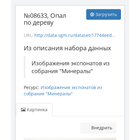
№08633, Опал
Загрузить
по дереву
URL:
http://data.sgm.ru/dataset/17744eed-27fa-4a9a-bc72-4e657fa570af/resource/644f124f-36ba-4e59-9ccc-a37849878308/download/mineral_8633.jpg
Из описания набора данных
Изображения экспонатов из
собрания "Минералы"
Ресурс:
Изображения экспонатов из
собрания "Минералы"
Картинка
Внедрить