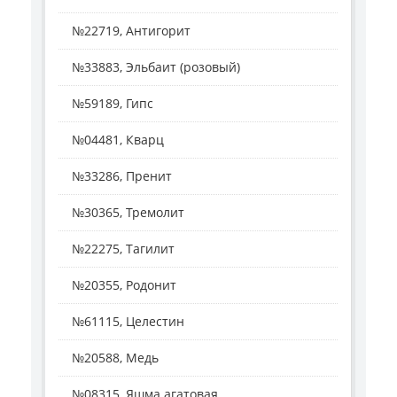
№22719, Антигорит
№33883, Эльбаит (розовый)
№59189, Гипс
№04481, Кварц
№33286, Пренит
№30365, Тремолит
№22275, Тагилит
№20355, Родонит
№61115, Целестин
№20588, Медь
№08315, Яшма агатовая