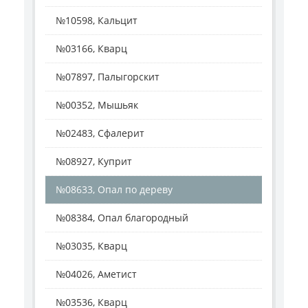
№10598, Кальцит
№03166, Кварц
№07897, Палыгорскит
№00352, Мышьяк
№02483, Сфалерит
№08927, Куприт
№08633, Опал по дереву
№08384, Опал благородный
№03035, Кварц
№04026, Аметист
№03536, Кварц