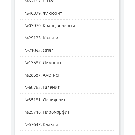
№52167, Яшма
№46379, Флюорит
№03970, Кварц зеленый
№29123, Кальцит
№21093, Опал
№13587, Лимонит
№28587, Аметист
№60765, Галенит
№35181, Лепидолит
№29746, Пироморфит
№57647, Кальцит