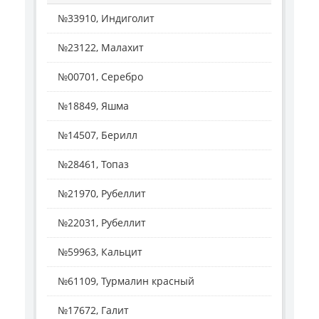
№33910, Индиголит
№23122, Малахит
№00701, Серебро
№18849, Яшма
№14507, Берилл
№28461, Топаз
№21970, Рубеллит
№22031, Рубеллит
№59963, Кальцит
№61109, Турмалин красный
№17672, Галит