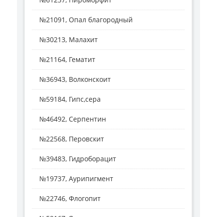
№21091, Опал благородный
№30213, Малахит
№21164, Гематит
№36943, Волконскоит
№59184, Гипс,сера
№46492, Серпентин
№22568, Перовскит
№39483, Гидроборацит
№19737, Аурипигмент
№22746, Флогопит