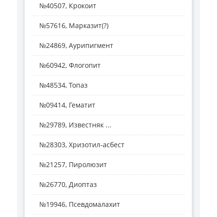
№40507, Крокоит
№57616, Марказит(?)
№24869, Аурипигмент
№60942, Флогопит
№48534, Топаз
№09414, Гематит
№29789, Известняк ...
№28303, Хризотил-асбест
№21257, Пиролюзит
№26770, Диоптаз
№19946, Псевдомалахит