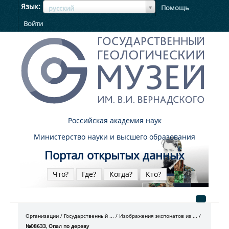
ЯзыкЯзык
Язык
Помощь
русский
Войти
Российская академия наук
Министерство науки и высшего образования
Портал открытых данных
Что?
Где?
Когда?
Кто?
Организации
Государственный ...
Изображения экспонатов из ...
№08633, Опал по дереву