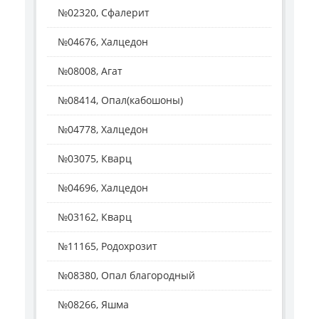
№02320, Сфалерит
№04676, Халцедон
№08008, Агат
№08414, Опал(кабошоны)
№04778, Халцедон
№03075, Кварц
№04696, Халцедон
№03162, Кварц
№11165, Родохрозит
№08380, Опал благородный
№08266, Яшма