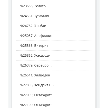
№23688, Золото
№24531, Турмалин
№24782, Эльбаит
№25087, Апофиллит
№25366, Витерит
№25862, Хондродит
№26379, Серебро ...
№26511, Халцедон
№27098, Хондрит H5 ...
№27099, Октаэдрит ...
№27100, Октаэдрит