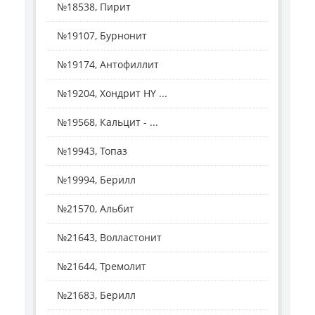
№18538, Пирит
№19107, Бурнонит
№19174, Антофиллит
№19204, Хондрит HY ...
№19568, Кальцит - ...
№19943, Топаз
№19994, Берилл
№21570, Альбит
№21643, Волластонит
№21644, Тремолит
№21683, Берилл