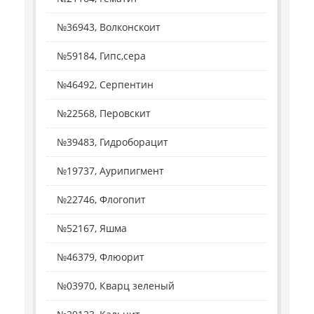
№36943, Волконскоит
№59184, Гипс,сера
№46492, Серпентин
№22568, Перовскит
№39483, Гидроборацит
№19737, Аурипигмент
№22746, Флогопит
№52167, Яшма
№46379, Флюорит
№03970, Кварц зеленый