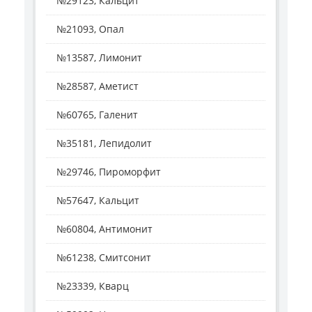
№29123, Кальцит
№21093, Опал
№13587, Лимонит
№28587, Аметист
№60765, Галенит
№35181, Лепидолит
№29746, Пироморфит
№57647, Кальцит
№60804, Антимонит
№61238, Смитсонит
№23339, Кварц