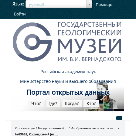
ЯзыкЯзык
Язык
Помощь
русский
Войти
Российская академия наук
Министерство науки и высшего образования
Портал открытых данных
Что?
Где?
Когда?
Кто?
Организации
Государственный ...
Изображения экспонатов из ...
№63692, Корунд синий (из ...