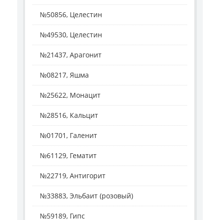
№50856, Целестин
№49530, Целестин
№21437, Арагонит
№08217, Яшма
№25622, Монацит
№28516, Кальцит
№01701, Галенит
№61129, Гематит
№22719, Антигорит
№33883, Эльбаит (розовый)
№59189, Гипс