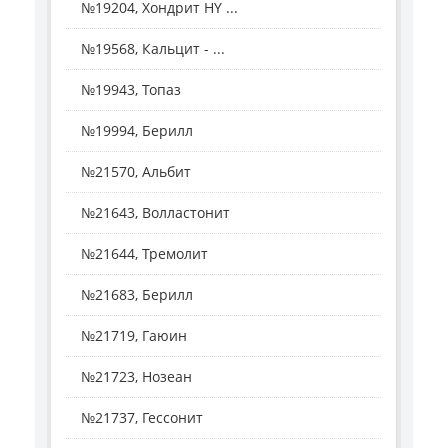
№19204, Хондрит HY ...
№19568, Кальцит - ...
№19943, Топаз
№19994, Берилл
№21570, Альбит
№21643, Волластонит
№21644, Тремолит
№21683, Берилл
№21719, Гаюин
№21723, Нозеан
№21737, Гессонит