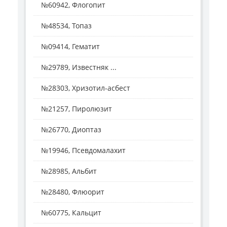
№60942, Флогопит
№48534, Топаз
№09414, Гематит
№29789, Известняк ...
№28303, Хризотил-асбест
№21257, Пиролюзит
№26770, Диоптаз
№19946, Псевдомалахит
№28985, Альбит
№28480, Флюорит
№60775, Кальцит