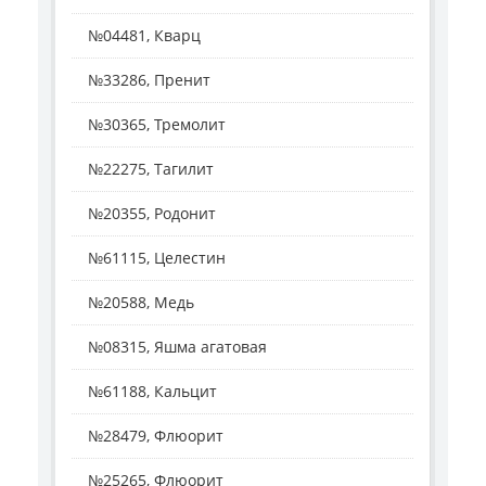
№04481, Кварц
№33286, Пренит
№30365, Тремолит
№22275, Тагилит
№20355, Родонит
№61115, Целестин
№20588, Медь
№08315, Яшма агатовая
№61188, Кальцит
№28479, Флюорит
№25265, Флюорит