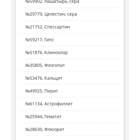
№59902, Нашатырь, сера
№29779, Целестин, сера
№21752, Спессартин
№59217, Гипс
№51876, Клинохлор
№35805, Флогопит
№53476, Кальцит
№49925, Пирит
№61134, Астрофиллит
№25944, Гематит
№28630, Флюорит