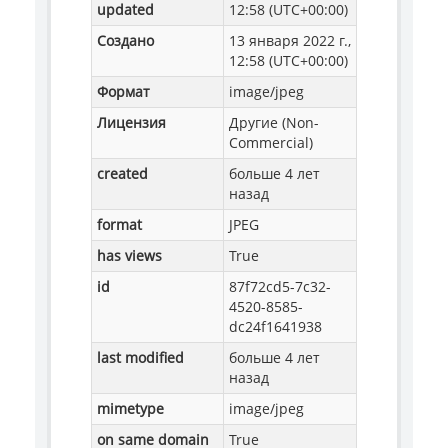
updated
12:58 (UTC+00:00)
Создано
13 января 2022 г.,
12:58 (UTC+00:00)
Формат
image/jpeg
Лицензия
Другие (Non-
Commercial)
created
больше 4 лет
назад
format
JPEG
has views
True
id
87f72cd5-7c32-
4520-8585-
dc24f1641938
last modified
больше 4 лет
назад
mimetype
image/jpeg
on same domain
True