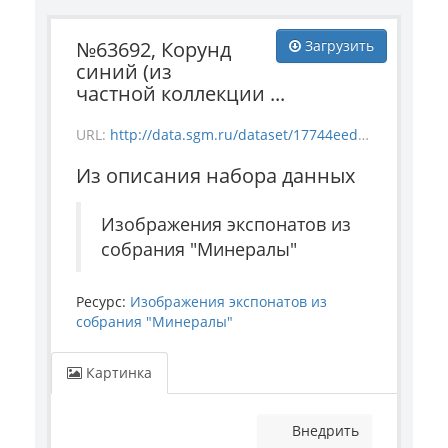
№63692, Корунд
Загрузить
синий (из
частной коллекции ...
URL:
http://data.sgm.ru/dataset/17744eed-27fa-4a9a-bc72-4e657fa570af/resource/87f72cd5-7c32-4520-8585-dc24f1641938/download/-63692.jpg
Из описания набора данных
Изображения экспонатов из
собрания "Минералы"
Ресурс:
Изображения экспонатов из
собрания "Минералы"
Картинка
Внедрить