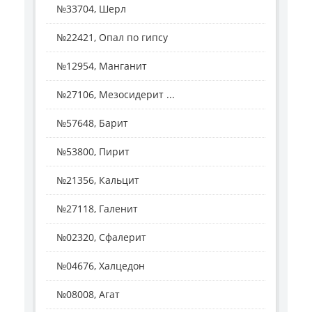
№33704, Шерл
№22421, Опал по гипсу
№12954, Манганит
№27106, Мезосидерит ...
№57648, Барит
№53800, Пирит
№21356, Кальцит
№27118, Галенит
№02320, Сфалерит
№04676, Халцедон
№08008, Агат