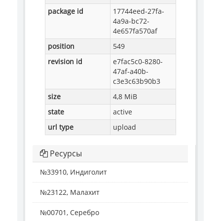
package id
17744eed-27fa-
4a9a-bc72-
4e657fa570af
position
549
revision id
e7fac5c0-8280-
47af-a40b-
c3e3c63b90b3
size
4,8 MiB
state
active
url type
upload
Ресурсы
№33910, Индиголит
№23122, Малахит
№00701, Серебро