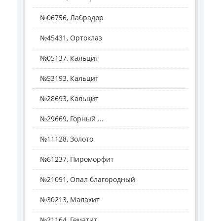
№06756, Лабрадор
№45431, Ортоклаз
№05137, Кальцит
№53193, Кальцит
№28693, Кальцит
№29669, Горный ...
№11128, Золото
№61237, Пироморфит
№21091, Опал благородный
№30213, Малахит
№21164, Гематит