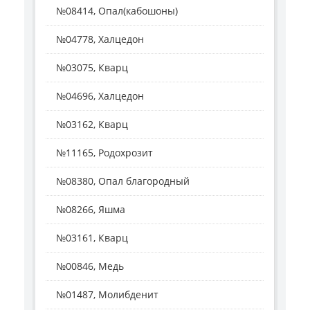
№08414, Опал(кабошоны)
№04778, Халцедон
№03075, Кварц
№04696, Халцедон
№03162, Кварц
№11165, Родохрозит
№08380, Опал благородный
№08266, Яшма
№03161, Кварц
№00846, Медь
№01487, Молибденит