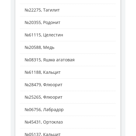
№22275, Тагилит
№20355, Родонит
№61115, Целестин
№20588, Медь
№08315, Яшма агатовая
№61188, Кальцит
№28479, Флюорит
№25265, Флюорит
№06756, Лабрадор
№45431, Ортоклаз
№05137, Кальцит