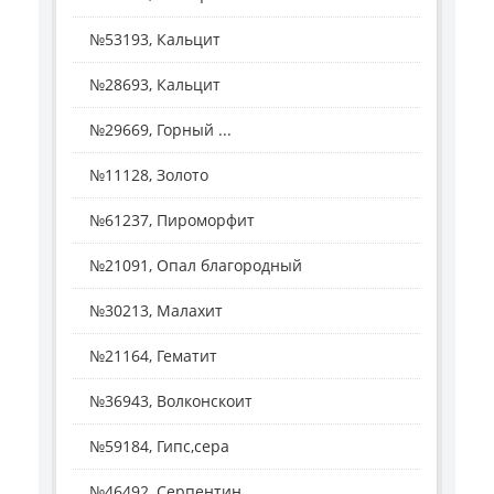
№53193, Кальцит
№28693, Кальцит
№29669, Горный ...
№11128, Золото
№61237, Пироморфит
№21091, Опал благородный
№30213, Малахит
№21164, Гематит
№36943, Волконскоит
№59184, Гипс,сера
№46492, Серпентин