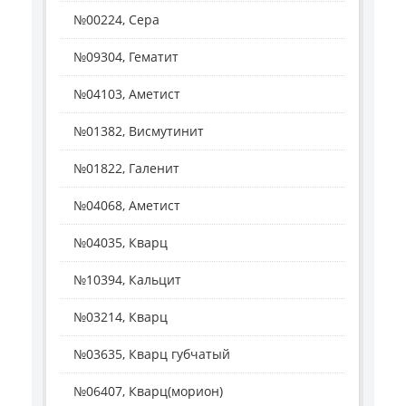
№00224, Сера
№09304, Гематит
№04103, Аметист
№01382, Висмутинит
№01822, Галенит
№04068, Аметист
№04035, Кварц
№10394, Кальцит
№03214, Кварц
№03635, Кварц губчатый
№06407, Кварц(морион)