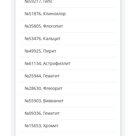
№59217, Гипс
№51876, Клинохлор
№35805, Флогопит
№53476, Кальцит
№49925, Пирит
№61134, Астрофиллит
№25944, Гематит
№28630, Флюорит
№55903, Вивианит
№09336, Гематит
№15653, Хромит