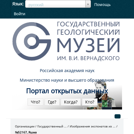
ЯзыкЯзык
Язык
Помощь
русский
Войти
Российская академия наук
Министерство науки и высшего образования
Портал открытых данных
Что?
Где?
Когда?
Кто?
Организации
Государственный ...
Изображения экспонатов из ...
№52167, Яшма