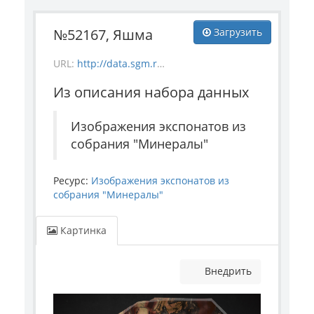
№52167, Яшма
Загрузить
URL:
http://data.sgm.ru/dataset/17744eed-27fa-4a9a-bc72-4e657fa570af/resource/7e5175b0-6784-4eb1-adf5-9c134ae7d2a1/download/mineral_52167.jpg
Из описания набора данных
Изображения экспонатов из
собрания "Минералы"
Ресурс:
Изображения экспонатов из
собрания "Минералы"
Картинка
Внедрить