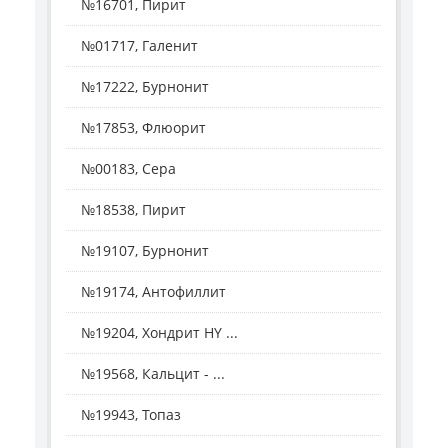
№16701, Пирит
№01717, Галенит
№17222, Бурнонит
№17853, Флюорит
№00183, Сера
№18538, Пирит
№19107, Бурнонит
№19174, Антофиллит
№19204, Хондрит HY ...
№19568, Кальцит - ...
№19943, Топаз