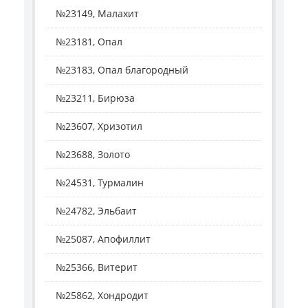
№23149, Малахит
№23181, Опал
№23183, Опал благородный
№23211, Бирюза
№23607, Хризотил
№23688, Золото
№24531, Турмалин
№24782, Эльбаит
№25087, Апофиллит
№25366, Витерит
№25862, Хондродит