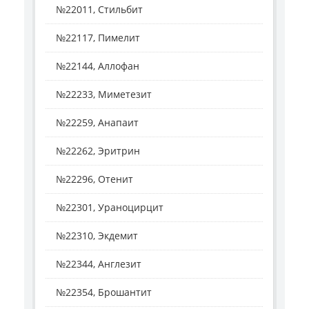
№22011, Стильбит
№22117, Пимелит
№22144, Аллофан
№22233, Миметезит
№22259, Анапаит
№22262, Эритрин
№22296, Отенит
№22301, Ураноцирцит
№22310, Экдемит
№22344, Англезит
№22354, Брошантит