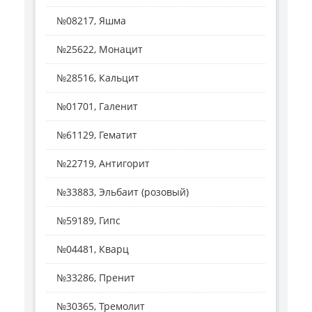
№08217, Яшма
№25622, Монацит
№28516, Кальцит
№01701, Галенит
№61129, Гематит
№22719, Антигорит
№33883, Эльбаит (розовый)
№59189, Гипс
№04481, Кварц
№33286, Пренит
№30365, Тремолит