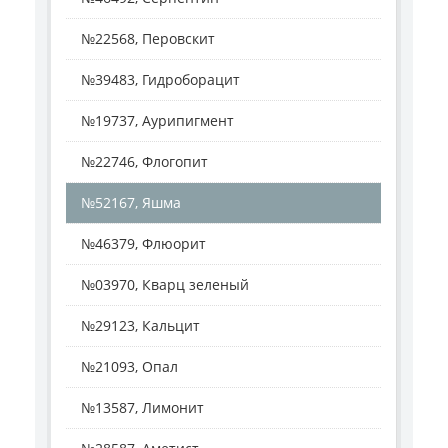
№22568, Перовскит
№39483, Гидроборацит
№19737, Аурипигмент
№22746, Флогопит
№52167, Яшма
№46379, Флюорит
№03970, Кварц зеленый
№29123, Кальцит
№21093, Опал
№13587, Лимонит