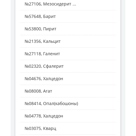
№27106, Мезосидерит ...
№57648, Барит
№53800, Пирит
№21356, Кальцит
№27118, Галенит
№02320, Сфалерит
№04676, Халцедон
№08008, Агат
№08414, Опал(кабошоны)
№04778, Халцедон
№03075, Кварц