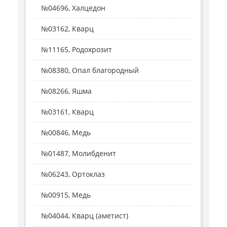
№04696, Халцедон
№03162, Кварц
№11165, Родохрозит
№08380, Опал благородный
№08266, Яшма
№03161, Кварц
№00846, Медь
№01487, Молибденит
№06243, Ортоклаз
№00915, Медь
№04044, Кварц (аметист)