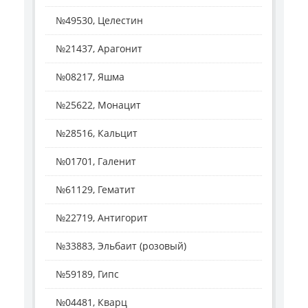
№49530, Целестин
№21437, Арагонит
№08217, Яшма
№25622, Монацит
№28516, Кальцит
№01701, Галенит
№61129, Гематит
№22719, Антигорит
№33883, Эльбаит (розовый)
№59189, Гипс
№04481, Кварц