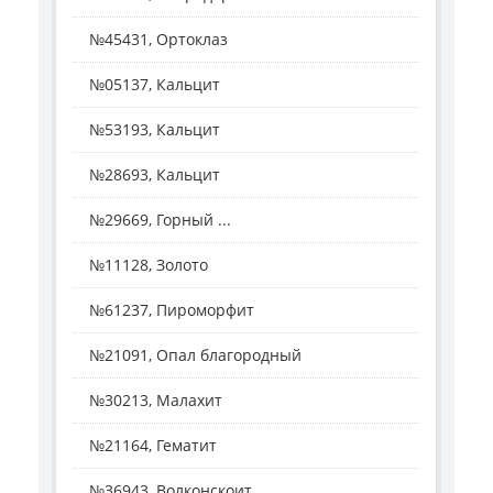
№45431, Ортоклаз
№05137, Кальцит
№53193, Кальцит
№28693, Кальцит
№29669, Горный ...
№11128, Золото
№61237, Пироморфит
№21091, Опал благородный
№30213, Малахит
№21164, Гематит
№36943, Волконскоит