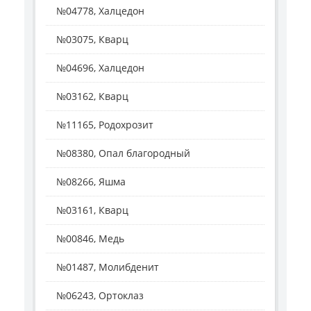
№04778, Халцедон
№03075, Кварц
№04696, Халцедон
№03162, Кварц
№11165, Родохрозит
№08380, Опал благородный
№08266, Яшма
№03161, Кварц
№00846, Медь
№01487, Молибденит
№06243, Ортоклаз