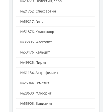
№29779, Целестин, сера
№21752, Спессартин
№59217, Гипс
№51876, Клинохлор
№35805, Флогопит
№53476, Кальцит
№49925, Пирит
№61134, Астрофиллит
№25944, Гематит
№28630, Флюорит
№55903, Вивианит