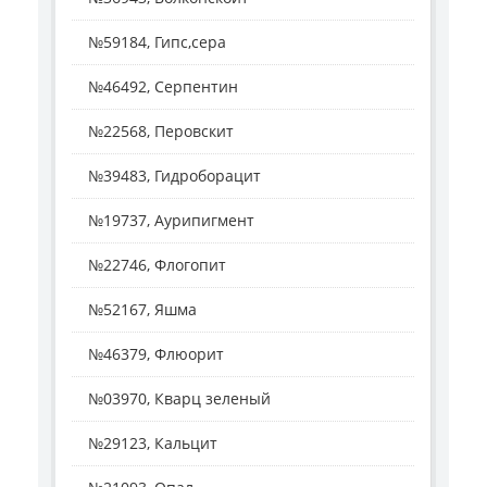
№59184, Гипс,сера
№46492, Серпентин
№22568, Перовскит
№39483, Гидроборацит
№19737, Аурипигмент
№22746, Флогопит
№52167, Яшма
№46379, Флюорит
№03970, Кварц зеленый
№29123, Кальцит