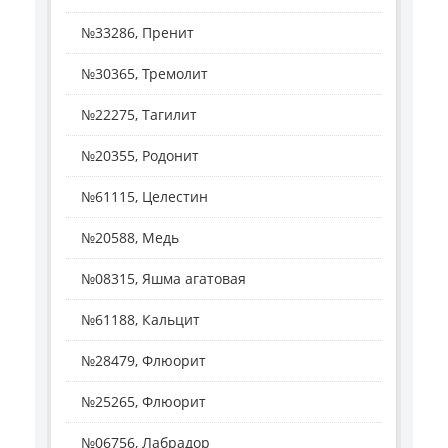
№33286, Пренит
№30365, Тремолит
№22275, Тагилит
№20355, Родонит
№61115, Целестин
№20588, Медь
№08315, Яшма агатовая
№61188, Кальцит
№28479, Флюорит
№25265, Флюорит
№06756, Лабрадор