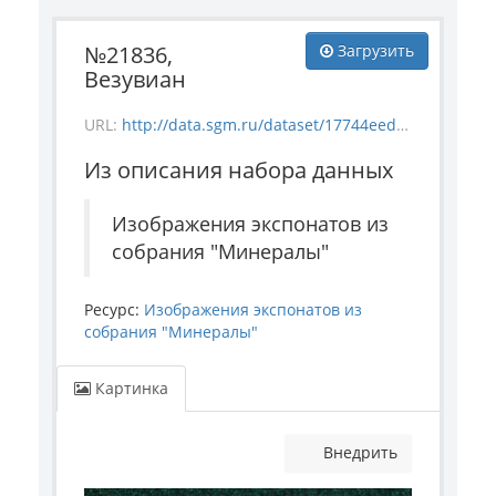
№21836,
Загрузить
Везувиан
URL:
http://data.sgm.ru/dataset/17744eed-27fa-4a9a-bc72-4e657fa570af/resource/d35c811c-59ea-4112-8ce2-5f7b2863d60a/download/mineral_21836.jpg
Из описания набора данных
Изображения экспонатов из
собрания "Минералы"
Ресурс:
Изображения экспонатов из
собрания "Минералы"
Картинка
Внедрить