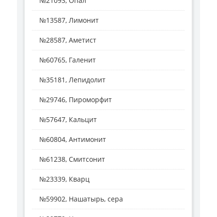
№21093, Опал
№13587, Лимонит
№28587, Аметист
№60765, Галенит
№35181, Лепидолит
№29746, Пироморфит
№57647, Кальцит
№60804, Антимонит
№61238, Смитсонит
№23339, Кварц
№59902, Нашатырь, сера