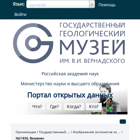
ЯзыкЯзык
Язык
Помощь
русский
Войти
Российская академия наук
Министерство науки и высшего образования
Портал открытых данных
Что?
Где?
Когда?
Кто?
Организации
Государственный ...
Изображения экспонатов из ...
№21836, Везувиан