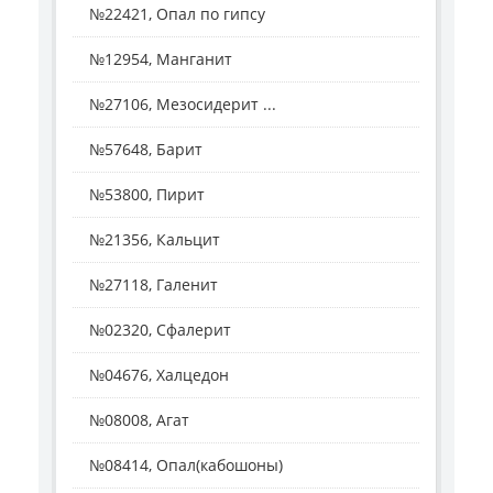
№22421, Опал по гипсу
№12954, Манганит
№27106, Мезосидерит ...
№57648, Барит
№53800, Пирит
№21356, Кальцит
№27118, Галенит
№02320, Сфалерит
№04676, Халцедон
№08008, Агат
№08414, Опал(кабошоны)