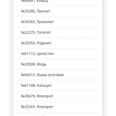
№04481, Кварц
№33286, Пренит
№30365, Тремолит
№22275, Тагилит
№20355, Родонит
№61115, Целестин
№20588, Медь
№08315, Яшма агатовая
№61188, Кальцит
№28479, Флюорит
№25265, Флюорит