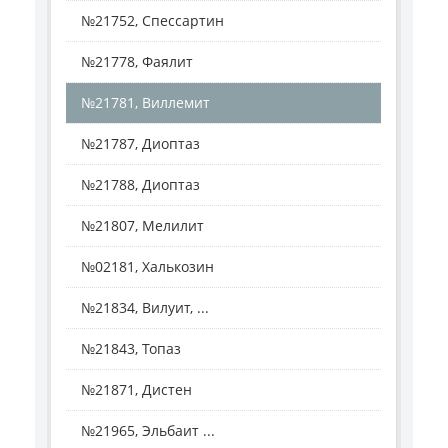
№21752, Спессартин
№21778, Фаялит
№21781, Виллемит
№21787, Диоптаз
№21788, Диоптаз
№21807, Мелилит
№02181, Халькозин
№21834, Вилуит, ...
№21843, Топаз
№21871, Дистен
№21965, Эльбаит ...