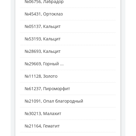
№06756, Лабрадор
№45431, Ортоклаз
№05137, Кальцит
№53193, Кальцит
№28693, Кальцит
№29669, Горный ...
№11128, Золото
№61237, Пироморфит
№21091, Опал благородный
№30213, Малахит
№21164, Гематит