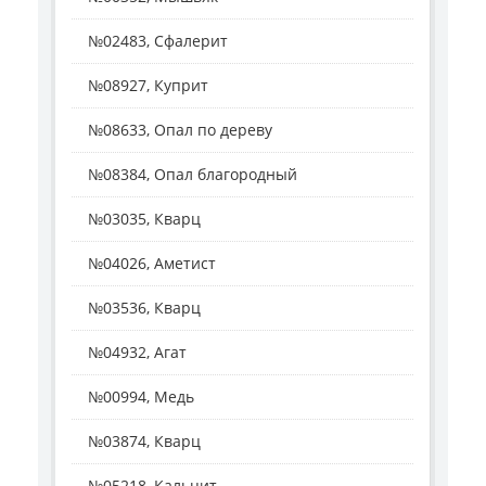
№02483, Сфалерит
№08927, Куприт
№08633, Опал по дереву
№08384, Опал благородный
№03035, Кварц
№04026, Аметист
№03536, Кварц
№04932, Агат
№00994, Медь
№03874, Кварц
№05218, Кальцит