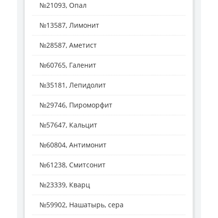
№21093, Опал
№13587, Лимонит
№28587, Аметист
№60765, Галенит
№35181, Лепидолит
№29746, Пироморфит
№57647, Кальцит
№60804, Антимонит
№61238, Смитсонит
№23339, Кварц
№59902, Нашатырь, сера