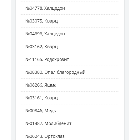
№04778, Халцедон
№03075, Кварц
№04696, Халцедон
№03162, Кварц
№11165, Родохрозит
№08380, Опал благородный
№08266, Яшма
№03161, Кварц
№00846, Медь
№01487, Молибденит
№06243, Ортоклаз