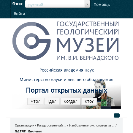
ЯзыкЯзык
Язык
Помощь
русский
Войти
Российская академия наук
Министерство науки и высшего образования
Портал открытых данных
Что?
Где?
Когда?
Кто?
Организации
Государственный ...
Изображения экспонатов из ...
№21781, Виллемит