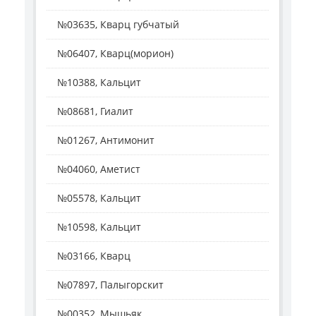
№03635, Кварц губчатый
№06407, Кварц(морион)
№10388, Кальцит
№08681, Гиалит
№01267, Антимонит
№04060, Аметист
№05578, Кальцит
№10598, Кальцит
№03166, Кварц
№07897, Палыгорскит
№00352, Мышьяк