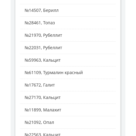
№14507, Берилл
№28461, Топаз
№21970, Рубеллит
№22031, Рубеллит
№59963, Кальцит
№61109, Турмалин красный
№17672, Галит
№27170, Кальцит
№11899, Малахит
№21092, Опал
№22563, Кальцит