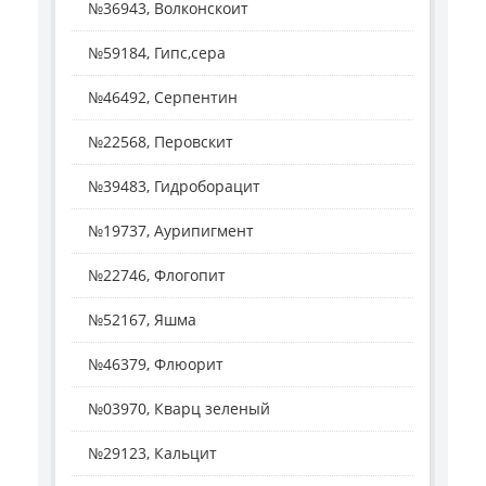
№36943, Волконскоит
№59184, Гипс,сера
№46492, Серпентин
№22568, Перовскит
№39483, Гидроборацит
№19737, Аурипигмент
№22746, Флогопит
№52167, Яшма
№46379, Флюорит
№03970, Кварц зеленый
№29123, Кальцит