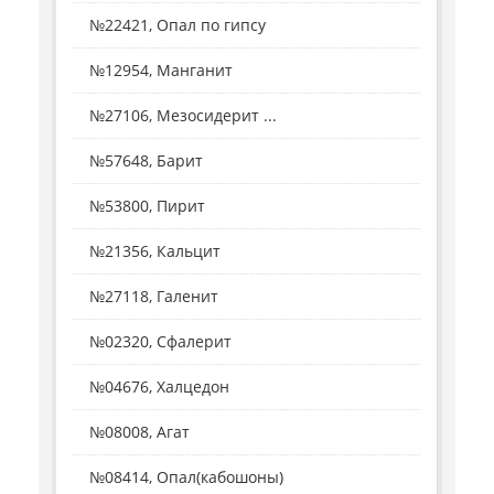
№22421, Опал по гипсу
№12954, Манганит
№27106, Мезосидерит ...
№57648, Барит
№53800, Пирит
№21356, Кальцит
№27118, Галенит
№02320, Сфалерит
№04676, Халцедон
№08008, Агат
№08414, Опал(кабошоны)