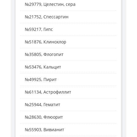
№29779, Целестин, сера
№21752, Спессартин
№59217, Гипс
№51876, Клинохлор
№35805, Флогопит
№53476, Кальцит
№49925, Пирит
№61134, Астрофиллит
№25944, Гематит
№28630, Флюорит
№55903, Вивианит