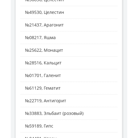
№49530, Целестин
№21437, Арагонит
№08217, Яшма
№25622, Монацит
№28516, Кальцит
№01701, Галенит
№61129, Гематит
№22719, Антигорит
№33883, Эльбаит (розовый)
№59189, Гипс