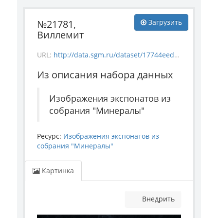
№21781,
Загрузить
Виллемит
URL:
http://data.sgm.ru/dataset/17744eed-27fa-4a9a-bc72-4e657fa570af/resource/5a96228a-da51-47b0-af73-6077b35492ac/download/mineral_21781.jpg
Из описания набора данных
Изображения экспонатов из
собрания "Минералы"
Ресурс:
Изображения экспонатов из
собрания "Минералы"
Картинка
Внедрить