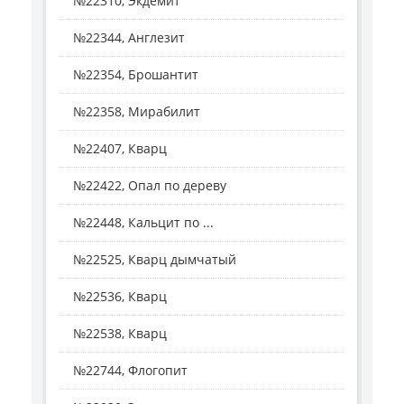
№22310, Экдемит
№22344, Англезит
№22354, Брошантит
№22358, Мирабилит
№22407, Кварц
№22422, Опал по дереву
№22448, Кальцит по ...
№22525, Кварц дымчатый
№22536, Кварц
№22538, Кварц
№22744, Флогопит