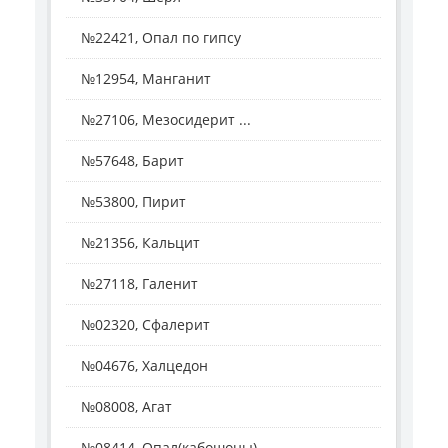
№22421, Опал по гипсу
№12954, Манганит
№27106, Мезосидерит ...
№57648, Барит
№53800, Пирит
№21356, Кальцит
№27118, Галенит
№02320, Сфалерит
№04676, Халцедон
№08008, Агат
№08414, Опал(кабошоны)