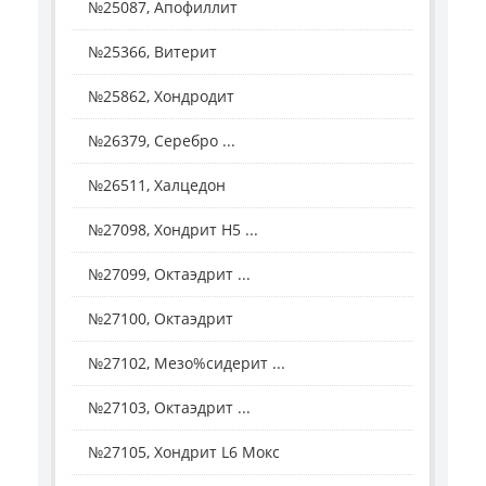
№25087, Апофиллит
№25366, Витерит
№25862, Хондродит
№26379, Серебро ...
№26511, Халцедон
№27098, Хондрит H5 ...
№27099, Октаэдрит ...
№27100, Октаэдрит
№27102, Мезо%сидерит ...
№27103, Октаэдрит ...
№27105, Хондрит L6 Мокс