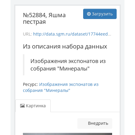
№52884, Яшма
Загрузить
пестрая
URL:
http://data.sgm.ru/dataset/17744eed-27fa-4a9a-bc72-4e657fa570af/resource/4c9b7554-9d8e-4566-9c7d-f2c166c75aff/download/mineral_52884.jpg
Из описания набора данных
Изображения экспонатов из
собрания "Минералы"
Ресурс:
Изображения экспонатов из
собрания "Минералы"
Картинка
Внедрить