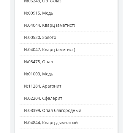
№06243, Ортоклаз
№00915, Медь
№04044, Кварц (аметист)
№00520, Золото
№04047, Кварц (аметист)
№08475, Опал
№01003, Медь
№11284, Арагонит
№02204, Сфалерит
№08399, Опал благородный
№04844, Кварц дымчатый