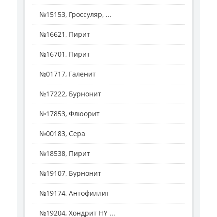
№15153, Гроссуляр, ...
№16621, Пирит
№16701, Пирит
№01717, Галенит
№17222, Бурнонит
№17853, Флюорит
№00183, Сера
№18538, Пирит
№19107, Бурнонит
№19174, Антофиллит
№19204, Хондрит HY ...