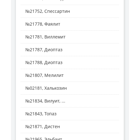
№21752, Спессартин
№21778, Фаялит
№21781, Виллемит
№21787, Диоптаз
№21788, Диоптаз
№21807, Мелилит
№02181, Халькозин
№21834, Вилуит, ...
№21843, Топаз
№21871, Дистен
№21965, Эльбаит ...