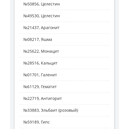
№50856, Целестин
№49530, Целестин
№21437, Арагонит
№08217, Яшма
№25622, Монацит
№28516, Кальцит
№01701, Галенит
№61129, Гематит
№22719, Антигорит
№33883, Эльбаит (розовый)
№59189, Гипс