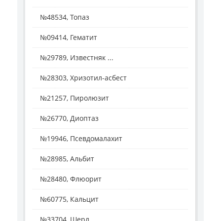
№48534, Топаз
№09414, Гематит
№29789, Известняк ...
№28303, Хризотил-асбест
№21257, Пиролюзит
№26770, Диоптаз
№19946, Псевдомалахит
№28985, Альбит
№28480, Флюорит
№60775, Кальцит
№33704, Шерл