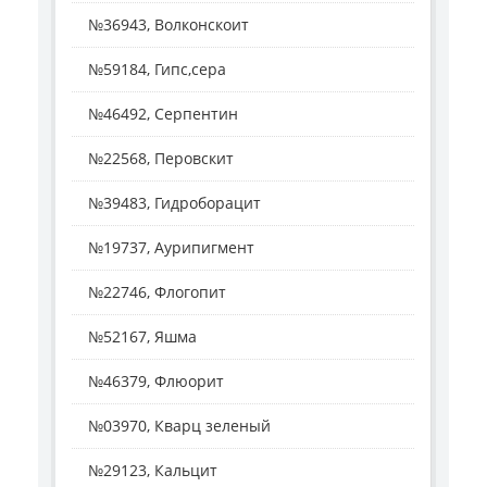
№36943, Волконскоит
№59184, Гипс,сера
№46492, Серпентин
№22568, Перовскит
№39483, Гидроборацит
№19737, Аурипигмент
№22746, Флогопит
№52167, Яшма
№46379, Флюорит
№03970, Кварц зеленый
№29123, Кальцит