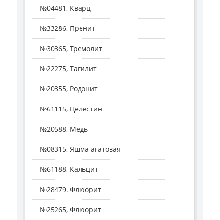
№04481, Кварц
№33286, Пренит
№30365, Тремолит
№22275, Тагилит
№20355, Родонит
№61115, Целестин
№20588, Медь
№08315, Яшма агатовая
№61188, Кальцит
№28479, Флюорит
№25265, Флюорит