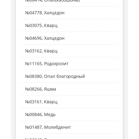
№04778, Халцедон
№03075, Кварц
№04696, Халцедон
№03162, Кварц
№11165, Родохрозит
№08380, Опал благородный
№08266, Яшма
№03161, Кварц
№00846, Медь
№01487, Молибденит