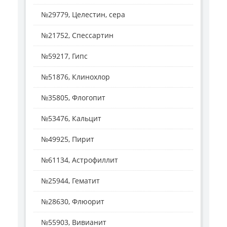
№29779, Целестин, сера
№21752, Спессартин
№59217, Гипс
№51876, Клинохлор
№35805, Флогопит
№53476, Кальцит
№49925, Пирит
№61134, Астрофиллит
№25944, Гематит
№28630, Флюорит
№55903, Вивианит