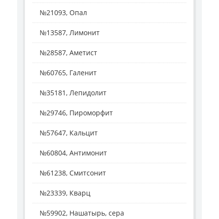
№21093, Опал
№13587, Лимонит
№28587, Аметист
№60765, Галенит
№35181, Лепидолит
№29746, Пироморфит
№57647, Кальцит
№60804, Антимонит
№61238, Смитсонит
№23339, Кварц
№59902, Нашатырь, сера