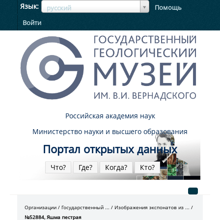
ЯзыкЯзык
Язык
Помощь
русский
Войти
Российская академия наук
Министерство науки и высшего образования
Портал открытых данных
Что?
Где?
Когда?
Кто?
Организации
Государственный ...
Изображения экспонатов из ...
№52884, Яшма пестрая