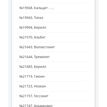
№19568, Кальцит - ...
№19943, Топаз
№19994, Берилл
№21570, Альбит
№21643, Волластонит
№21644, Тремолит
№21683, Берилл
№21719, Гаюин
№21723, Нозеан
№21737, Гессонит
№21747, Альмандин