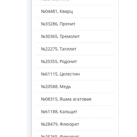
№04481, Кварц
№33286, Пренит
№30365, Тремолит
№22275, Тагилит
№20355, Родонит
№61115, Целестин
№20588, Медь
№08315, Яшма агатовая
№61188, Кальцит
№28479, Флюорит
№25265, Флюорит