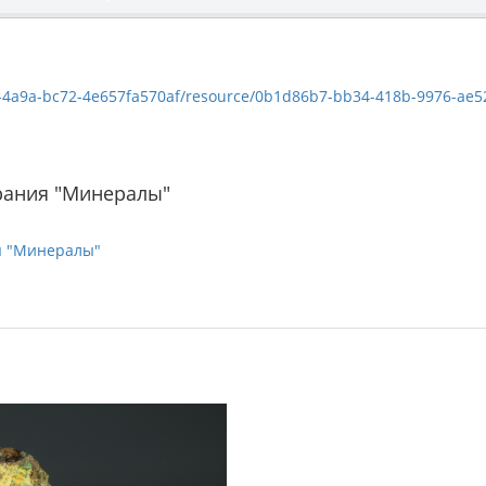
a9a-bc72-4e657fa570af/resource/0b1d86b7-bb34-418b-9976-ae52b89d6f76/
рания "Минералы"
я "Минералы"