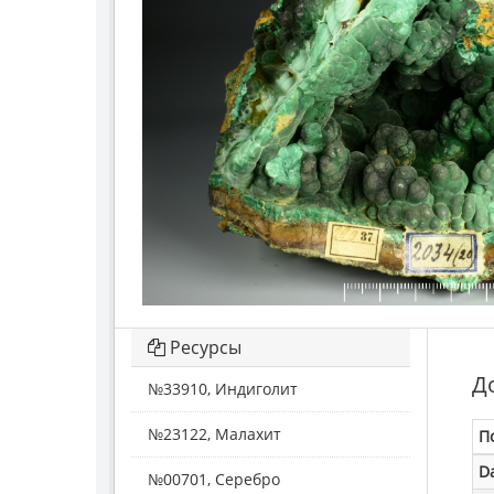
Ресурсы
Д
№33910, Индиголит
№23122, Малахит
П
D
№00701, Серебро