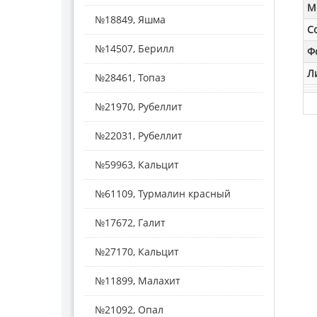
M
№18849, Яшма
С
№14507, Берилл
Ф
Л
№28461, Топаз
№21970, Рубеллит
№22031, Рубеллит
№59963, Кальцит
№61109, Турмалин красный
№17672, Галит
№27170, Кальцит
№11899, Малахит
№21092, Опал