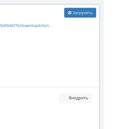
Загрузить
download/mineral_11912.jpg
Внедрить