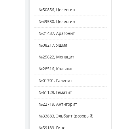
№50856, Целестин
№49530, Целестин
№21437, Арагонит
№08217, Яшма
№25622, Монацит
№28516, Кальцит
№01701, Галенит
№61129, Гематит
№22719, Антигорит
№33883, Эльбаит (розовый)
№59189, Гипс