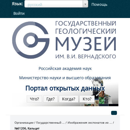
ЯзыкЯзык
Язык
Помощь
русский
Войти
Российская академия наук
Министерство науки и высшего образования
Портал открытых данных
Что?
Где?
Когда?
Кто?
Организации
Государственный ...
Изображения экспонатов из ...
№61206, Кальцит