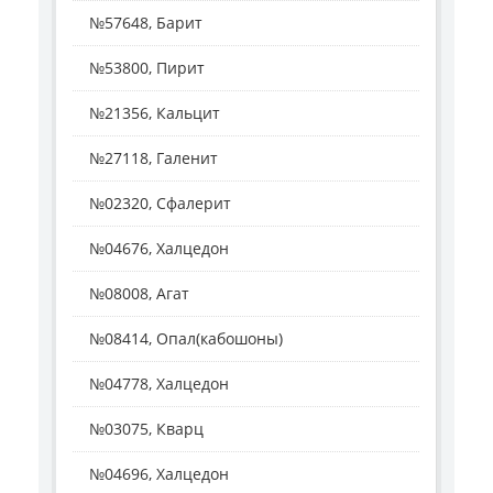
№57648, Барит
№53800, Пирит
№21356, Кальцит
№27118, Галенит
№02320, Сфалерит
№04676, Халцедон
№08008, Агат
№08414, Опал(кабошоны)
№04778, Халцедон
№03075, Кварц
№04696, Халцедон