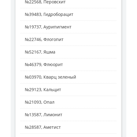
№22568, Перовскит
№39483, Гидроборацит
№19737, Аурипигмент
№22746, Флогопит
№52167, Яшма
№46379, Флюорит
№03970, Кварц зеленый
№29123, Кальцит
№21093, Опал
№13587, Лимонит
№28587, Аметист