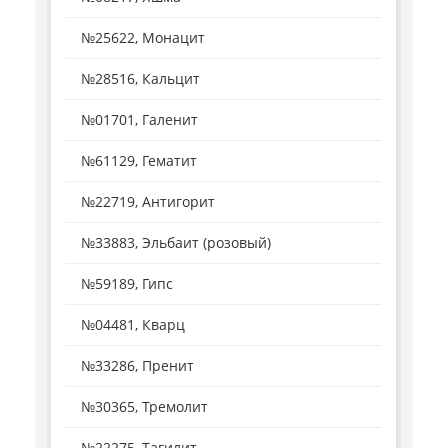
№25622, Монацит
№28516, Кальцит
№01701, Галенит
№61129, Гематит
№22719, Антигорит
№33883, Эльбаит (розовый)
№59189, Гипс
№04481, Кварц
№33286, Пренит
№30365, Тремолит
№22275, Тагилит