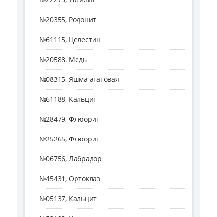
№20355, Родонит
№61115, Целестин
№20588, Медь
№08315, Яшма агатовая
№61188, Кальцит
№28479, Флюорит
№25265, Флюорит
№06756, Лабрадор
№45431, Ортоклаз
№05137, Кальцит