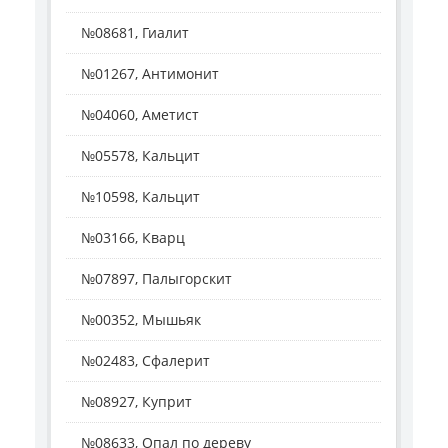
№08681, Гиалит
№01267, Антимонит
№04060, Аметист
№05578, Кальцит
№10598, Кальцит
№03166, Кварц
№07897, Палыгорскит
№00352, Мышьяк
№02483, Сфалерит
№08927, Куприт
№08633, Опал по дереву