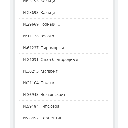
№53193, Кальцит
№28693, Кальцит
№29669, Горный ...
№11128, Золото
№61237, Пироморфит
№21091, Опал благородный
№30213, Малахит
№21164, Гематит
№36943, Волконскоит
№59184, Гипс,сера
№46492, Серпентин