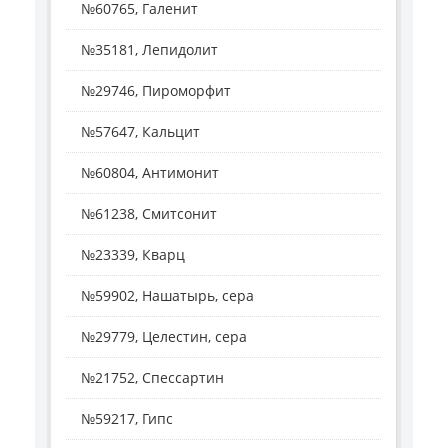
№60765, Галенит
№35181, Лепидолит
№29746, Пироморфит
№57647, Кальцит
№60804, Антимонит
№61238, Смитсонит
№23339, Кварц
№59902, Нашатырь, сера
№29779, Целестин, сера
№21752, Спессартин
№59217, Гипс