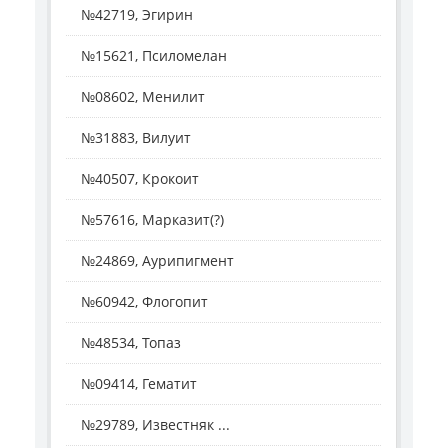
№42719, Эгирин
№15621, Псиломелан
№08602, Менилит
№31883, Вилуит
№40507, Крокоит
№57616, Марказит(?)
№24869, Аурипигмент
№60942, Флогопит
№48534, Топаз
№09414, Гематит
№29789, Известняк ...