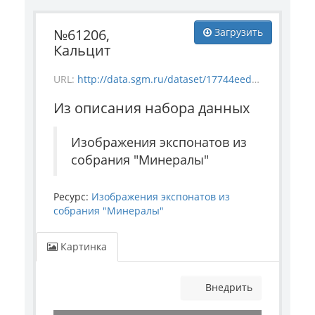
№61206,
Загрузить
Кальцит
URL:
http://data.sgm.ru/dataset/17744eed-27fa-4a9a-bc72-4e657fa570af/resource/55635941-ed51-477f-8ce3-809065c06f3a/download/mineral_61206.jpg
Из описания набора данных
Изображения экспонатов из
собрания "Минералы"
Ресурс:
Изображения экспонатов из
собрания "Минералы"
Картинка
Внедрить