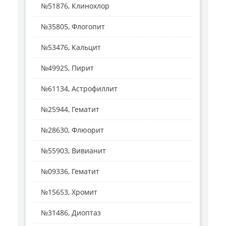
№51876, Клинохлор
№35805, Флогопит
№53476, Кальцит
№49925, Пирит
№61134, Астрофиллит
№25944, Гематит
№28630, Флюорит
№55903, Вивианит
№09336, Гематит
№15653, Хромит
№31486, Диоптаз