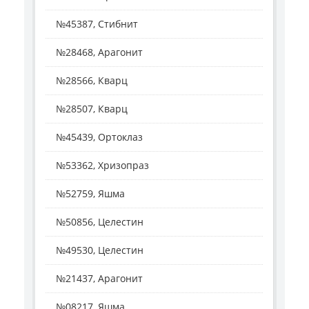
№45387, Стибнит
№28468, Арагонит
№28566, Кварц
№28507, Кварц
№45439, Ортоклаз
№53362, Хризопраз
№52759, Яшма
№50856, Целестин
№49530, Целестин
№21437, Арагонит
№08217, Яшма