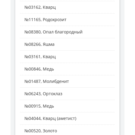
№03162, Кварц
№11165, Родохрозит
№08380, Опал благородный
№08266, Яшма
№03161, Кварц
№00846, Медь
№01487, Молибденит
№06243, Ортоклаз
№00915, Медь
№04044, Кварц (аметист)
№00520, Золото