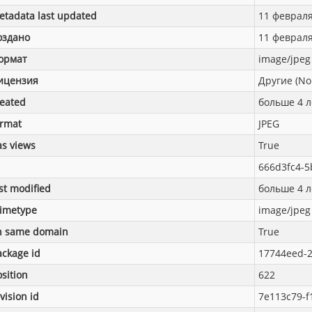
etadata last updated
11 февраля 
оздано
11 февраля 
ормат
image/jpeg
ицензия
Другие (No
reated
больше 4 л
ormat
JPEG
as views
True
666d3fc4-5
st modified
больше 4 л
imetype
image/jpeg
n same domain
True
ackage id
17744eed-2
sition
622
vision id
7e113c79-f