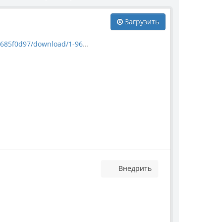
Загрузить
/download/1-960-59074.jpg
Внедрить