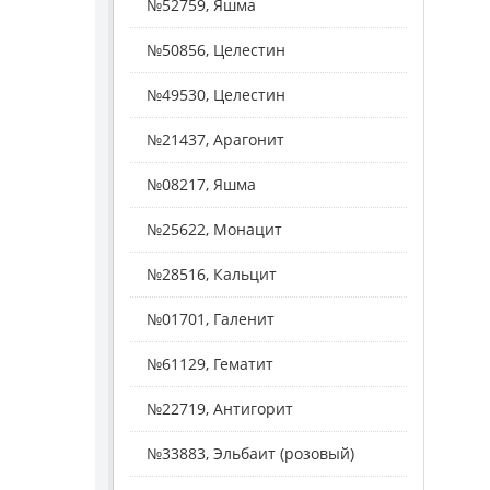
№52759, Яшма
№50856, Целестин
№49530, Целестин
№21437, Арагонит
№08217, Яшма
№25622, Монацит
№28516, Кальцит
№01701, Галенит
№61129, Гематит
№22719, Антигорит
№33883, Эльбаит (розовый)