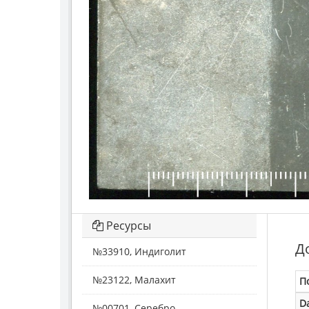
Ресурсы
Д
№33910, Индиголит
№23122, Малахит
П
D
№00701, Серебро