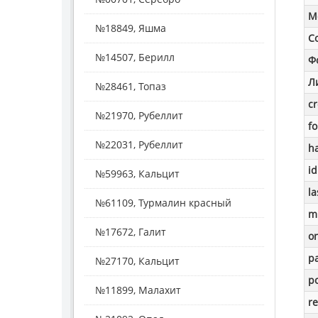
M
№18849, Яшма
С
№14507, Берилл
Ф
Л
№28461, Топаз
c
№21970, Рубеллит
f
№22031, Рубеллит
h
id
№59963, Кальцит
la
№61109, Турмалин красный
m
№17672, Галит
o
p
№27170, Кальцит
po
№11899, Малахит
re