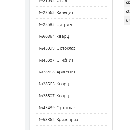
№21092, Опал
si
st
№22563, Кальцит
ur
№28585, Цитрин
№60864, Кварц
№45399, Ортоклаз
№45387, Стибнит
№28468, Арагонит
№28566, Кварц
№28507, Кварц
№45439, Ортоклаз
№53362, Хризопраз