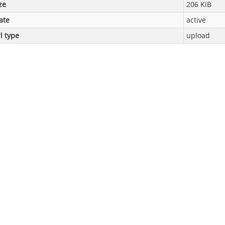
ze
206 KiB
ate
active
l type
upload