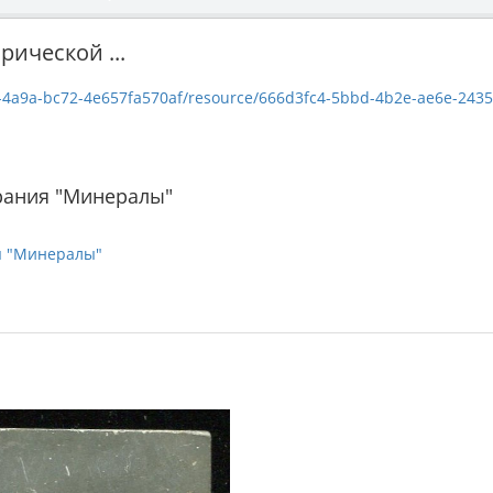
рической ...
a9a-bc72-4e657fa570af/resource/666d3fc4-5bbd-4b2e-ae6e-2435685f0d97
рания "Минералы"
я "Минералы"