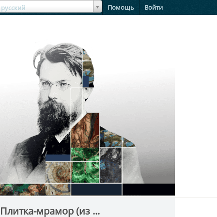
зыкЯзык
Помощь
Войти
русский
Плитка-мрамор (из ...