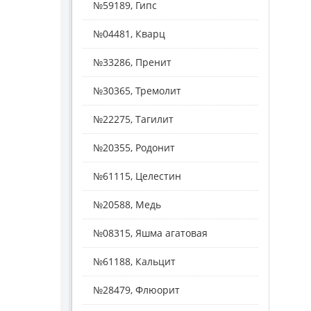
№59189, Гипс
№04481, Кварц
№33286, Пренит
№30365, Тремолит
№22275, Тагилит
№20355, Родонит
№61115, Целестин
№20588, Медь
№08315, Яшма агатовая
№61188, Кальцит
№28479, Флюорит