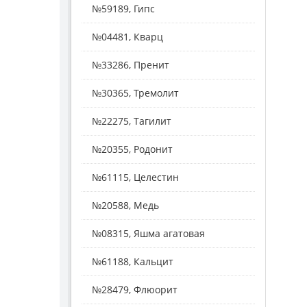
№59189, Гипс
№04481, Кварц
№33286, Пренит
№30365, Тремолит
№22275, Тагилит
№20355, Родонит
№61115, Целестин
№20588, Медь
№08315, Яшма агатовая
№61188, Кальцит
№28479, Флюорит