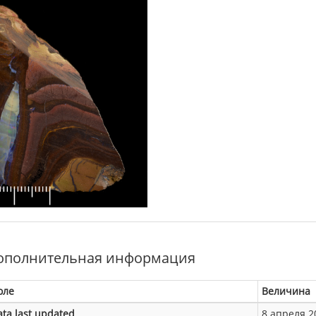
ополнительная информация
оле
Величина
ata last updated
8 апреля 20