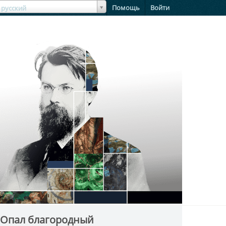
зыкЯзык
Помощь
Войти
русский
 Опал благородный