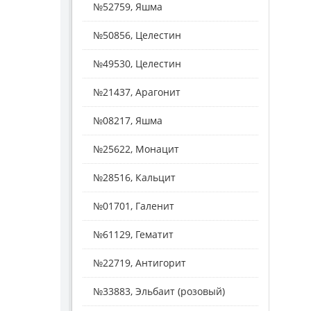
№52759, Яшма
№50856, Целестин
№49530, Целестин
№21437, Арагонит
№08217, Яшма
№25622, Монацит
№28516, Кальцит
№01701, Галенит
№61129, Гематит
№22719, Антигорит
№33883, Эльбаит (розовый)