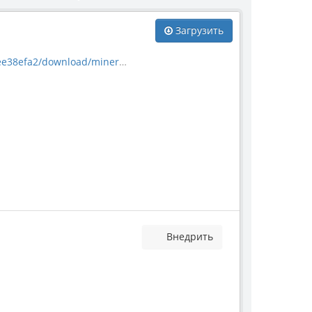
Загрузить
download/mineral_21091.jpg
Внедрить