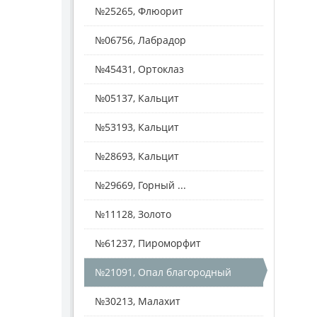
№25265, Флюорит
№06756, Лабрадор
№45431, Ортоклаз
№05137, Кальцит
№53193, Кальцит
№28693, Кальцит
№29669, Горный ...
№11128, Золото
№61237, Пироморфит
№21091, Опал благородный
№30213, Малахит