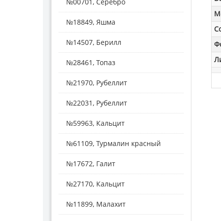
№00701, Серебро
M
№18849, Яшма
С
№14507, Берилл
Ф
Л
№28461, Топаз
№21970, Рубеллит
№22031, Рубеллит
№59963, Кальцит
№61109, Турмалин красный
№17672, Галит
№27170, Кальцит
№11899, Малахит