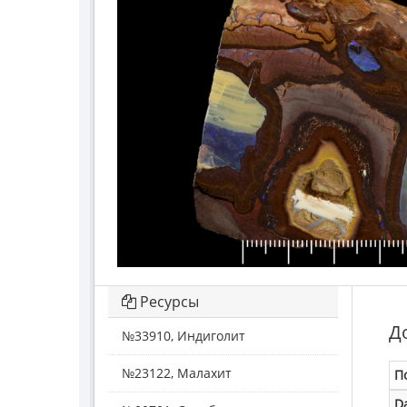
Ресурсы
Д
№33910, Индиголит
№23122, Малахит
П
D