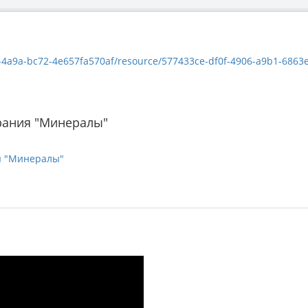
a9a-bc72-4e657fa570af/resource/577433ce-df0f-4906-a9b1-6863ee38efa2/
рания "Минералы"
я "Минералы"