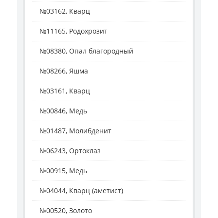
№03162, Кварц
№11165, Родохрозит
№08380, Опал благородный
№08266, Яшма
№03161, Кварц
№00846, Медь
№01487, Молибденит
№06243, Ортоклаз
№00915, Медь
№04044, Кварц (аметист)
№00520, Золото