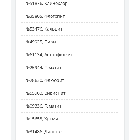
№51876, Клинохлор
№35805, Флогопит
№53476, Кальцит
№49925, Пирит
№61134, Астрофиллит
№25944, Гематит
№28630, Флюорит
№55903, Вивианит
№09336, Гематит
№15653, Хромит
№31486, Диоптаз