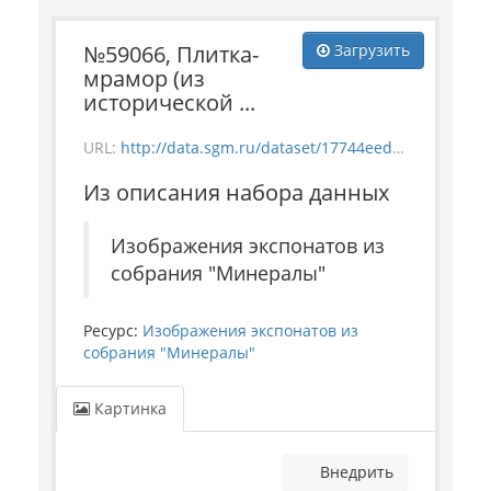
№59066, Плитка-
Загрузить
мрамор (из
исторической ...
URL:
http://data.sgm.ru/dataset/17744eed-27fa-4a9a-bc72-4e657fa570af/resource/bf67d2ae-fa61-4f48-8047-c342b6c27848/download/1-952-59066.jpg
Из описания набора данных
Изображения экспонатов из
собрания "Минералы"
Ресурс:
Изображения экспонатов из
собрания "Минералы"
Картинка
Внедрить