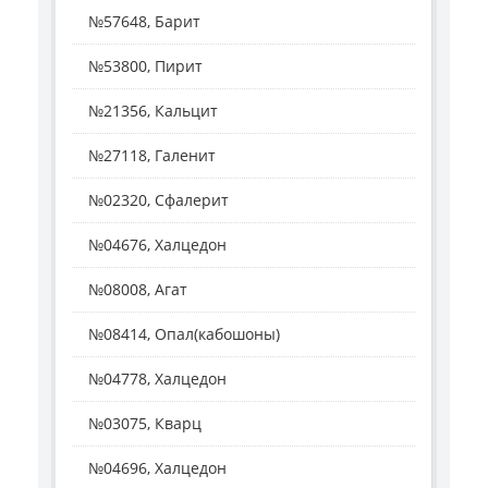
№57648, Барит
№53800, Пирит
№21356, Кальцит
№27118, Галенит
№02320, Сфалерит
№04676, Халцедон
№08008, Агат
№08414, Опал(кабошоны)
№04778, Халцедон
№03075, Кварц
№04696, Халцедон