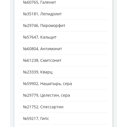
№60765, Галенит
№35181, Лепидолит
№29746, Пироморфит
№57647, Кальцит
№60804, Антимонит
№61238, Смитсонит
№23339, Кварц
№59902, Нашатырь, сера
№29779, Целестин, сера
№21752, Спессартин
№59217, Гипс