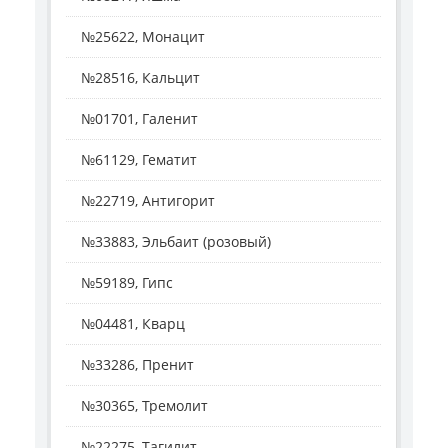
№25622, Монацит
№28516, Кальцит
№01701, Галенит
№61129, Гематит
№22719, Антигорит
№33883, Эльбаит (розовый)
№59189, Гипс
№04481, Кварц
№33286, Пренит
№30365, Тремолит
№22275, Тагилит