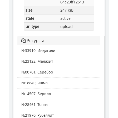
04a29ff12513
size
247 KiB
state
active
url type
upload
Ресурсы
№33910, Индиголит
№23122, Малахит
№00701, Серебро
№18849, Яшма
№14507, Берилл
№28461, Топаз
№21970, Рубеллит