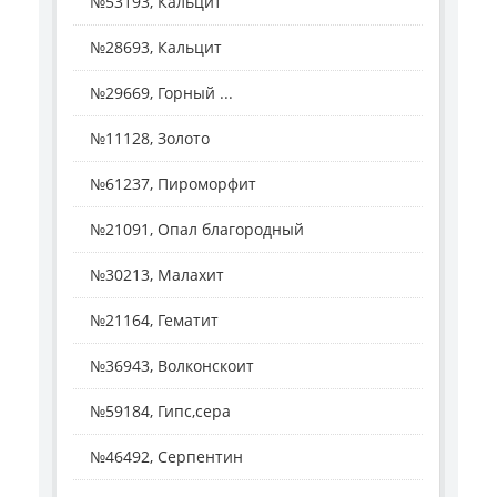
№53193, Кальцит
№28693, Кальцит
№29669, Горный ...
№11128, Золото
№61237, Пироморфит
№21091, Опал благородный
№30213, Малахит
№21164, Гематит
№36943, Волконскоит
№59184, Гипс,сера
№46492, Серпентин