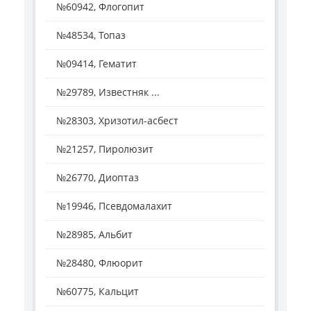
№60942, Флогопит
№48534, Топаз
№09414, Гематит
№29789, Известняк ...
№28303, Хризотил-асбест
№21257, Пиролюзит
№26770, Диоптаз
№19946, Псевдомалахит
№28985, Альбит
№28480, Флюорит
№60775, Кальцит