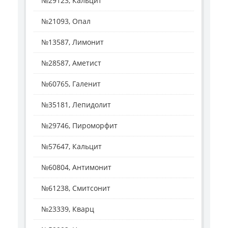
№29123, Кальцит
№21093, Опал
№13587, Лимонит
№28587, Аметист
№60765, Галенит
№35181, Лепидолит
№29746, Пироморфит
№57647, Кальцит
№60804, Антимонит
№61238, Смитсонит
№23339, Кварц