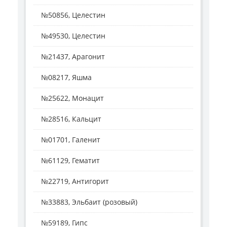
№50856, Целестин
№49530, Целестин
№21437, Арагонит
№08217, Яшма
№25622, Монацит
№28516, Кальцит
№01701, Галенит
№61129, Гематит
№22719, Антигорит
№33883, Эльбаит (розовый)
№59189, Гипс