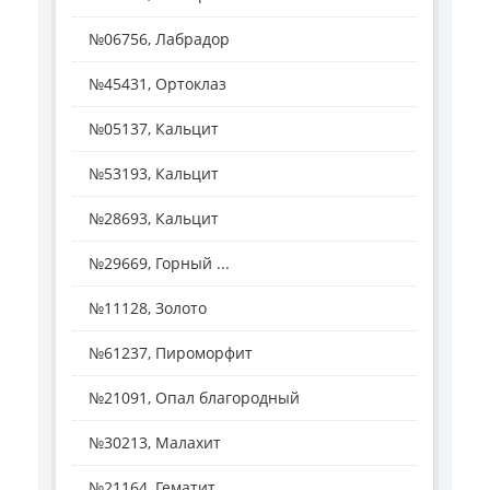
№06756, Лабрадор
№45431, Ортоклаз
№05137, Кальцит
№53193, Кальцит
№28693, Кальцит
№29669, Горный ...
№11128, Золото
№61237, Пироморфит
№21091, Опал благородный
№30213, Малахит
№21164, Гематит