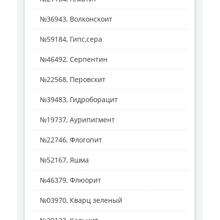
№36943, Волконскоит
№59184, Гипс,сера
№46492, Серпентин
№22568, Перовскит
№39483, Гидроборацит
№19737, Аурипигмент
№22746, Флогопит
№52167, Яшма
№46379, Флюорит
№03970, Кварц зеленый