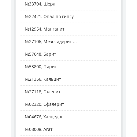
№33704, Шерл
№22421, Опал по гипсу
№12954, Манганит
№27106, Мезосидерит ...
№57648, Барит
№53800, Пирит
№21356, Кальцит
№27118, Галенит
№02320, Сфалерит
№04676, Халцедон
№08008, Агат