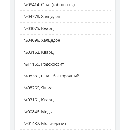
№08414, Опал(кабошоны)
№04778, Халцедон
№03075, Кварц
№04696, Халцедон
№03162, Кварц
№11165, Родохрозит
№08380, Опал благородный
№08266, Яшма
№03161, Кварц
№00846, Медь
№01487, Молибденит