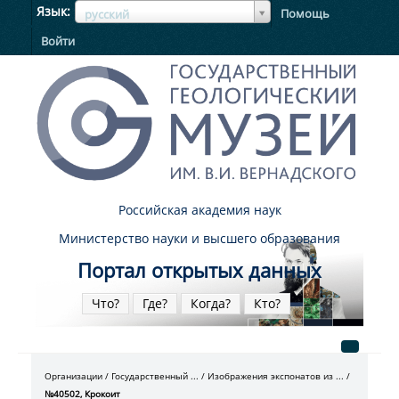
ЯзыкЯзык
Язык
Помощь
русский
Войти
Российская академия наук
Министерство науки и высшего образования
Портал открытых данных
Что?
Где?
Когда?
Кто?
Организации
Государственный ...
Изображения экспонатов из ...
№40502, Крокоит