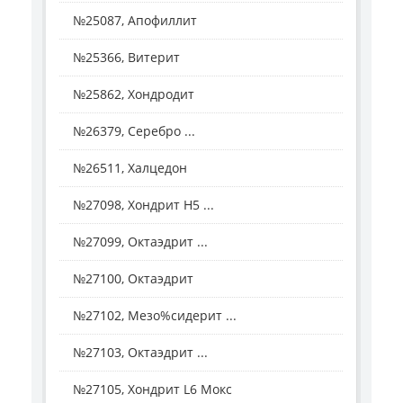
№25087, Апофиллит
№25366, Витерит
№25862, Хондродит
№26379, Серебро ...
№26511, Халцедон
№27098, Хондрит H5 ...
№27099, Октаэдрит ...
№27100, Октаэдрит
№27102, Мезо%сидерит ...
№27103, Октаэдрит ...
№27105, Хондрит L6 Мокс