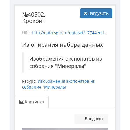
№40502,
Загрузить
Крокоит
URL:
http://data.sgm.ru/dataset/17744eed-27fa-4a9a-bc72-4e657fa570af/resource/2b1685e8-b7e0-410b-85cb-a1bf565e10c2/download/mineral_40502.jpg
Из описания набора данных
Изображения экспонатов из
собрания "Минералы"
Ресурс:
Изображения экспонатов из
собрания "Минералы"
Картинка
Внедрить