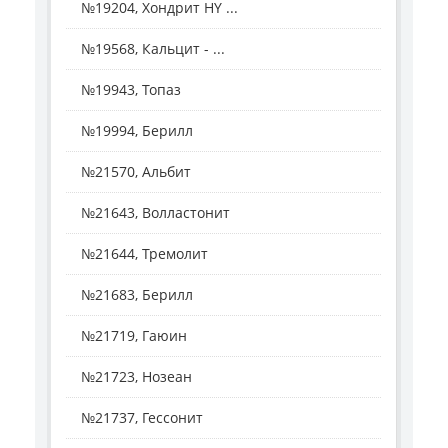
№19204, Хондрит HY ...
№19568, Кальцит - ...
№19943, Топаз
№19994, Берилл
№21570, Альбит
№21643, Волластонит
№21644, Тремолит
№21683, Берилл
№21719, Гаюин
№21723, Нозеан
№21737, Гессонит