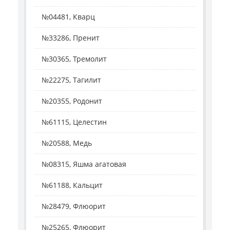
№04481, Кварц
№33286, Пренит
№30365, Тремолит
№22275, Тагилит
№20355, Родонит
№61115, Целестин
№20588, Медь
№08315, Яшма агатовая
№61188, Кальцит
№28479, Флюорит
№25265, Флюорит