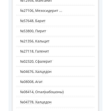
№12954, Манганит
№27106, Мезосидерит ...
№57648, Барит
№53800, Пирит
№21356, Кальцит
№27118, Галенит
№02320, Сфалерит
№04676, Халцедон
№08008, Агат
№08414, Опал(кабошоны)
№04778, Халцедон