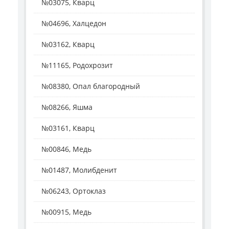
№03075, Кварц
№04696, Халцедон
№03162, Кварц
№11165, Родохрозит
№08380, Опал благородный
№08266, Яшма
№03161, Кварц
№00846, Медь
№01487, Молибденит
№06243, Ортоклаз
№00915, Медь