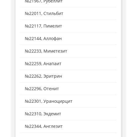
№21967, Рубеллит
№22011, Стильбит
№22117, Пимелит
№22144, Аллофан
№22233, Миметезит
№22259, Анапаит
№22262, Эритрин
№22296, Отенит
№22301, Ураноцирцит
№22310, Экдемит
№22344, Англезит