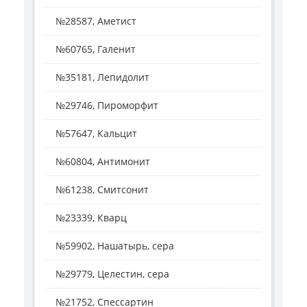
№28587, Аметист
№60765, Галенит
№35181, Лепидолит
№29746, Пироморфит
№57647, Кальцит
№60804, Антимонит
№61238, Смитсонит
№23339, Кварц
№59902, Нашатырь, сера
№29779, Целестин, сера
№21752, Спессартин