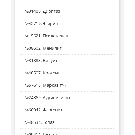
№31486, Диоптаз
№42719, Эгирин
№15621, Псиломелан
№08602, Менилит
№31883, Вилуит
№40507, Крокоит
№57616, Марказит(?)
№24869, Аурипигмент
№60942, Флогопит
№48534, Топаз
№09414, Гематит