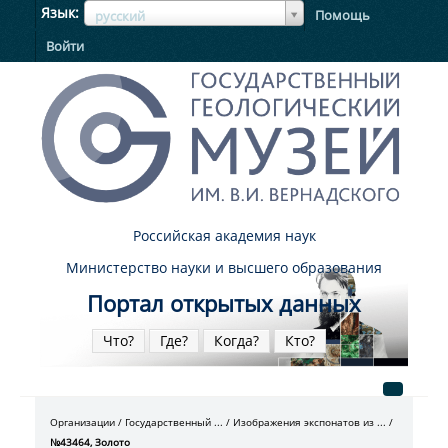
ЯзыкЯзык
Язык
Помощь
русский
Войти
Российская академия наук
Министерство науки и высшего образования
Портал открытых данных
Что?
Где?
Когда?
Кто?
Организации
Государственный ...
Изображения экспонатов из ...
№43464, Золото