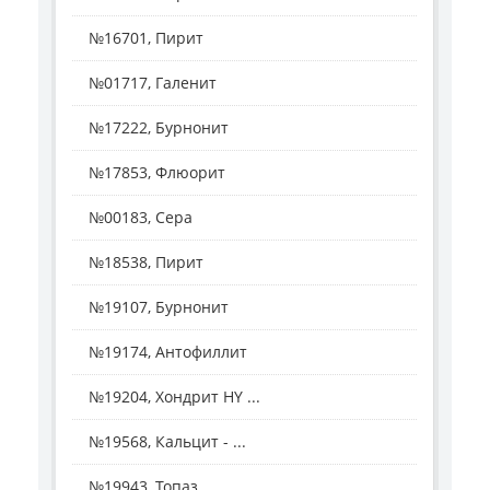
№16701, Пирит
№01717, Галенит
№17222, Бурнонит
№17853, Флюорит
№00183, Сера
№18538, Пирит
№19107, Бурнонит
№19174, Антофиллит
№19204, Хондрит HY ...
№19568, Кальцит - ...
№19943, Топаз