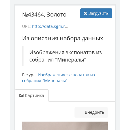
№43464, Золото
Загрузить
URL:
http://data.sgm.ru/dataset/17744eed-27fa-4a9a-bc72-4e657fa570af/resource/afe84a54-5b6a-4711-b77b-de8ee0a18482/download/mineral_43464.jpg
Из описания набора данных
Изображения экспонатов из
собрания "Минералы"
Ресурс:
Изображения экспонатов из
собрания "Минералы"
Картинка
Внедрить