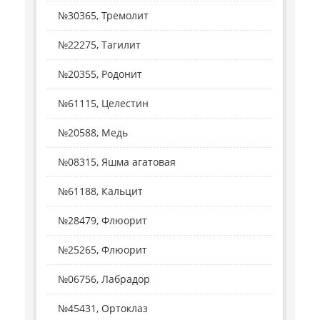
№30365, Тремолит
№22275, Тагилит
№20355, Родонит
№61115, Целестин
№20588, Медь
№08315, Яшма агатовая
№61188, Кальцит
№28479, Флюорит
№25265, Флюорит
№06756, Лабрадор
№45431, Ортоклаз